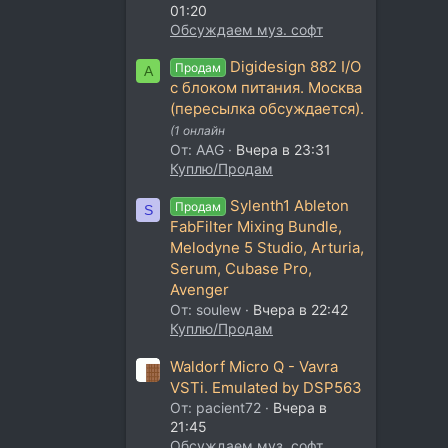
01:20
Обсуждаем муз. софт
Digidesign 882 I/O
Продам
A
с блоком питания. Москва
(пересылка обсуждается).
(1 онлайн
От: AAG
Вчера в 23:31
Куплю/Продам
Sylenth1 Ableton
Продам
S
FabFilter Mixing Bundle,
Melodyne 5 Studio, Arturia,
Serum, Cubase Pro,
Avenger
От: soulew
Вчера в 22:42
Куплю/Продам
Waldorf Micro Q - Vavra
VSTi. Emulated by DSP563
От: pacient72
Вчера в
21:45
Обсуждаем муз. софт