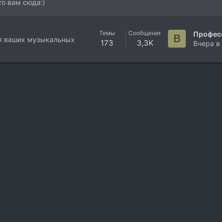
то вам сюда:)
Темы
Сообщения
В
ля ваших музыкальных
173
3,3K
Вчера в