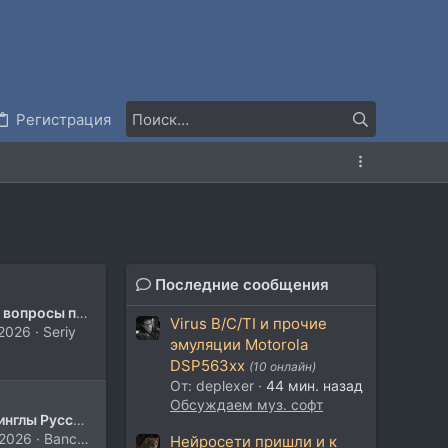
Регистрация
Последние сообщения
Нубские вопросы про звук в кино
Virus B/C/TI и прочие
2026
Seriy
эмуляции Motorola
DSP563xx
(10 онлайн)
От: deplexer
44 мин. назад
Обсуждаем муз. софт
Ищу джинглы Русского Радио
2026
Banchata12
Нейросети пришли и к