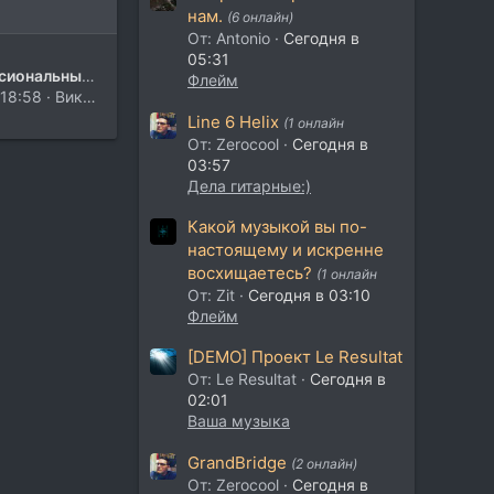
нам.
(6 онлайн)
От: Antonio
Сегодня в
05:31
Профессиональный S-VHS магнитофон
Флейм
 18:58
Виктор Александрович
Line 6 Helix
(1 онлайн
От: Zerocool
Сегодня в
03:57
Дела гитарные:)
Какой музыкой вы по-
настоящему и искренне
восхищаетесь?
(1 онлайн
От: Zit
Сегодня в 03:10
Флейм
[DEMO] Проект Le Resultat
От: Le Resultat
Сегодня в
02:01
Ваша музыка
GrandBridge
(2 онлайн)
От: Zerocool
Сегодня в