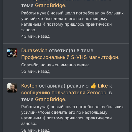
теме
GrandBridge
.
Работы куча)) новый шелл потребовал оч больших
усилий) чтобы сделать его по настоящему
нативным )) поэтому пришлось практически
заново...
43 мин. назад
Durasevich
ответил(а) в теме
Профессиональный S-VHS магнитофон
.
Спасибо, но нужен именно видик
53 мин. назад
Kosten
оставил(а) реакцию
Like
к
сообщению пользователя Zerocool
в
теме
GrandBridge
.
Работы куча)) новый шелл потребовал оч больших
усилий) чтобы сделать его по настоящему
нативным )) поэтому пришлось практически
заново...
58 мин. назад