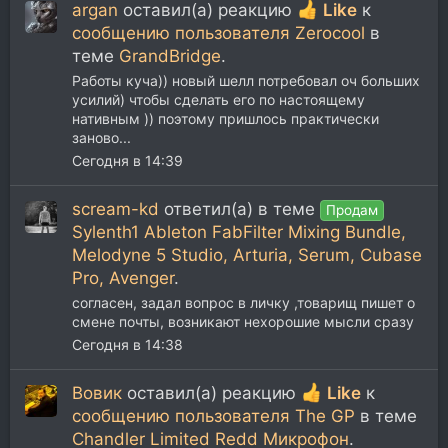
argan
оставил(а) реакцию
Like
к
сообщению пользователя Zerocool
в
теме
GrandBridge
.
Работы куча)) новый шелл потребовал оч больших
усилий) чтобы сделать его по настоящему
нативным )) поэтому пришлось практически
заново...
Сегодня в 14:39
scream-kd
ответил(а) в теме
Продам
Sylenth1 Ableton FabFilter Mixing Bundle,
Melodyne 5 Studio, Arturia, Serum, Cubase
Pro, Avenger
.
согласен, задал вопрос в личку ,товарищ пишет о
смене почты, возникают нехорошие мысли сразу
Сегодня в 14:38
Вовик
оставил(а) реакцию
Like
к
сообщению пользователя The GP
в теме
Chandler Limited Redd Микрофон
.