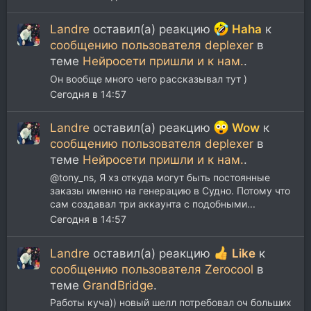
Landre
оставил(а) реакцию
Haha
к
сообщению пользователя deplexer
в
теме
Нейросети пришли и к нам.
.
Он вообще много чего рассказывал тут )
Сегодня в 14:57
Landre
оставил(а) реакцию
Wow
к
сообщению пользователя deplexer
в
теме
Нейросети пришли и к нам.
.
@tony_ns, Я хз откуда могут быть постоянные
заказы именно на генерацию в Судно. Потому что
сам создавал три аккаунта с подобными...
Сегодня в 14:57
Landre
оставил(а) реакцию
Like
к
сообщению пользователя Zerocool
в
теме
GrandBridge
.
Работы куча)) новый шелл потребовал оч больших