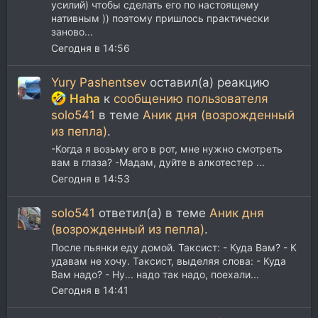
усилий) чтобы сделать его по настоящему
нативным )) поэтому пришлось практически
заново...
Сегодня в 14:56
Yury Pashentsev
оставил(а) реакцию
Haha
к
сообщению пользователя
solo541
в теме
Аник дня (возрожденный
из пепла)
.
-Когда я возьму его в рот, мне нужно смотреть
вам в глаза? -Мадам, дуйте в алкотестер ...
Сегодня в 14:53
solo541
ответил(а) в теме
Аник дня
(возрожденный из пепла)
.
После пьянки еду домой. Таксист: - Куда Вам? - К
удавам не хочу. Таксист, выделяя слова: - Куда
Вам надо? - Ну... надо так надо, поехали...
Сегодня в 14:41