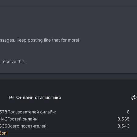
sages. Keep posting like that for more!
receive this.
Онлайн статистика
.578
Пользователей онлайн
8
.142
Гостей онлайн
8.535
.836
Всего посетителей
8.543
8onl