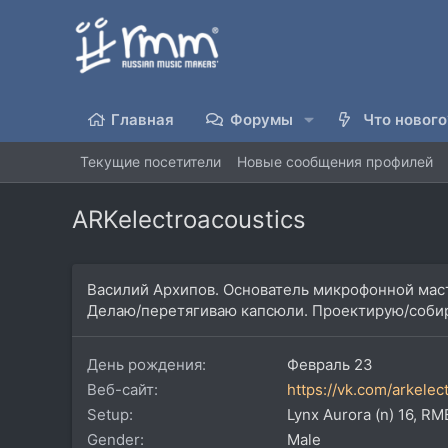
Главная
Форумы
Что нового
Текущие посетители
Новые сообщения профилей
ARKelectroacoustics
Василий Архипов. Основатель микрофонной масте
Делаю/перетягиваю капсюли. Проектирую/соби
День рождения
Февраль 23
Веб-сайт
https://vk.com/arkelec
Setup
Lynx Aurora (n) 16, R
Gender
Male