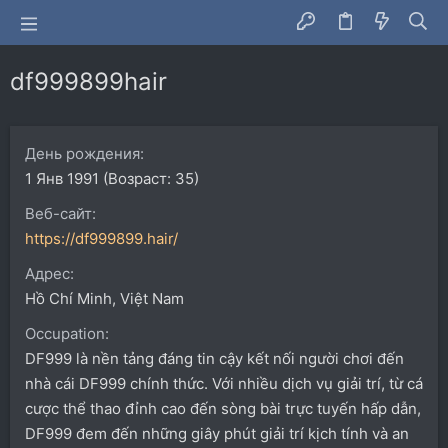
df999899hair
День рождения
1 Янв 1991 (Возраст: 35)
Веб-сайт
https://df999899.hair/
Адрес
Hồ Chí Minh, Việt Nam
Occupation
DF999 là nền tảng đáng tin cậy kết nối người chơi đến
nhà cái DF999 chính thức. Với nhiều dịch vụ giải trí, từ cá
cược thể thao đỉnh cao đến sòng bài trực tuyến hấp dẫn,
DF999 đem đến những giây phút giải trí kịch tính và an