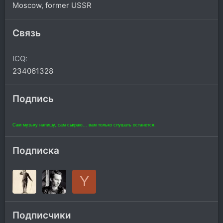
Moscow, former USSR
Связь
ICQ
234061328
Подпись
Сам музыку напишу, сам сыграю... вам только слушать останется.
Подписка
Y
Подписчики