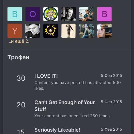
B
O
B
Y
...и ещё 2.
Трофеи
I LOVE IT!
5 Фев 2015
30
Content you have posted has attracted 500
likes.
Can't Get Enough of Your
5 Фев 2015
20
Stuff
Your content has been liked 250 times.
Seriously Likeable!
5 Фев 2015
15