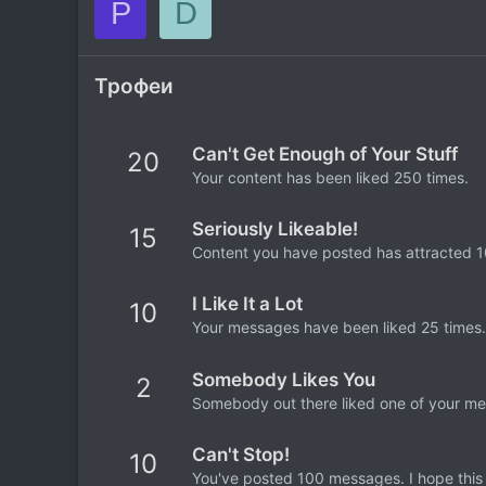
P
D
Трофеи
Can't Get Enough of Your Stuff
20
Your content has been liked 250 times.
Seriously Likeable!
15
Content you have posted has attracted 10
I Like It a Lot
10
Your messages have been liked 25 times.
Somebody Likes You
2
Somebody out there liked one of your mes
Can't Stop!
10
You've posted 100 messages. I hope this