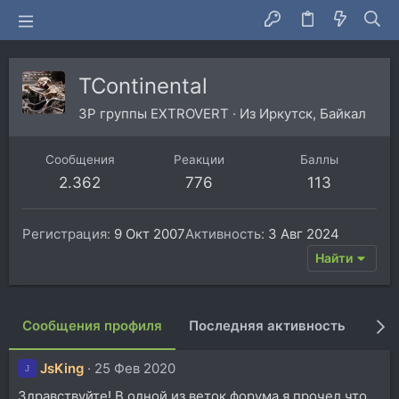
TContinental
ЗР группы EXTROVERT
·
Из
Иркутск, Байкал
Сообщения
Реакции
Баллы
2.362
776
113
Регистрация
9 Окт 2007
Активность
3 Авг 2024
Найти
Сообщения профиля
Последняя активность
Пуб
JsKing
25 Фев 2020
J
Здравствуйте! В одной из веток форума я прочел что