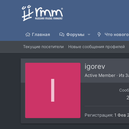
Главная
Форумы
Что нового
Текущие посетители
Новые сообщения профилей
igorev
I
Active Member
·
Из
З
Соо
2
Регистрация
1 Фев 