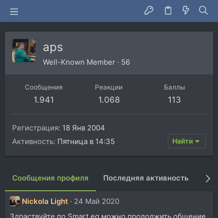
aps
Well-Known Member
·
56
Сообщения
Реакции
Баллы
1.941
1.068
113
Регистрация
18 Янв 2004
Активность
Пятница в 14:35
Найти
Сообщения профиля
Последняя активность
Пуб
Nickola Light
24 Май 2020
Здраствуйте по Smart eq можно продолжить общение