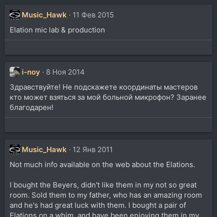
а
к
Music_Hawk
11 Фев 2015
ц
Elation mic lab & production
и
и
:
i-noy
8 Ноя 2014
Здравствуйте! Не подскажете координаты мастеров
кто может взяться за мой больной микрофон? Заранее
благодарен!
Music_Hawk
12 Янв 2011
Not much info available on the web about the Elations.
I bought the Beyers, didn't like them in my not so great
room. Sold them to my father, who has an amazing room
and he's had great luck with them. I bought a pair of
Elations on a whim, and have been enjoying them in my