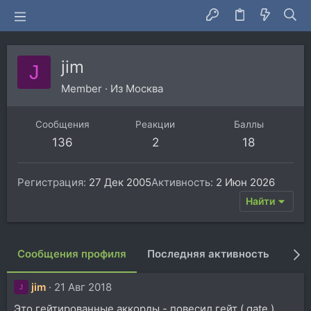
jim
J
Member
·
Из
Москва
Сообщения
Реакции
Баллы
136
2
18
Регистрация
27 Дек 2005
Активность
2 Июн 2026
Найти
Сообщения профиля
Последняя активность
Пуб
jim
21 Авг 2018
J
Это гейтированные аккорды - повесил гейт ( gate )