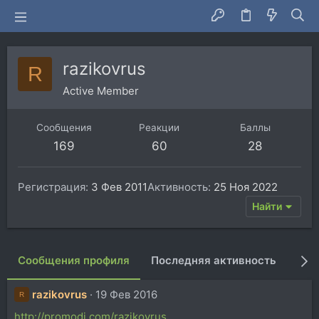
razikovrus
R
Active Member
Сообщения
Реакции
Баллы
169
60
28
Регистрация
3 Фев 2011
Активность
25 Ноя 2022
Найти
Сообщения профиля
Последняя активность
Пуб
razikovrus
19 Фев 2016
R
http://promodj.com/razikovrus