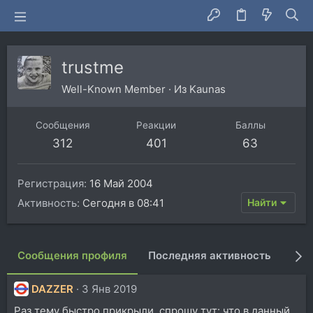
trustme
Well-Known Member
·
Из
Kaunas
Сообщения
Реакции
Баллы
312
401
63
Регистрация
16 Май 2004
Активность
Сегодня в 08:41
Найти
Сообщения профиля
Последняя активность
Пуб
DAZZER
3 Янв 2019
Раз тему быстро прикрыли, спрошу тут: что в данный