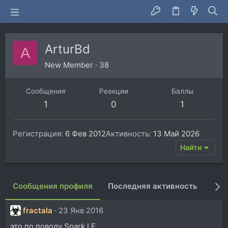
ArturBd
A
New Member
·
38
Сообщения
Реакции
Баллы
1
0
1
Регистрация
6 Фев 2012
Активность
13 Май 2026
Найти
Сообщения профиля
Последняя активность
Пуб
fractala
23 Янв 2016
это по поводу Spark LE