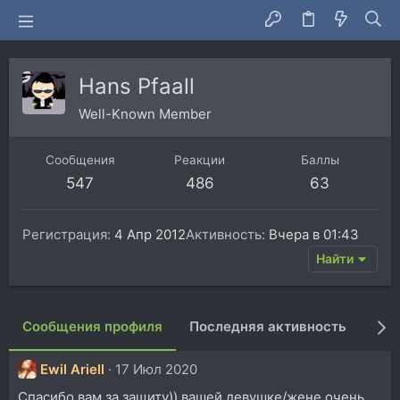
Hans Pfaall
Well-Known Member
Сообщения
Реакции
Баллы
547
486
63
Регистрация
4 Апр 2012
Активность
Вчера в 01:43
Найти
Сообщения профиля
Последняя активность
Пуб
Ewil Ariell
17 Июл 2020
Спасибо вам за защиту)) вашей девушке/жене очень