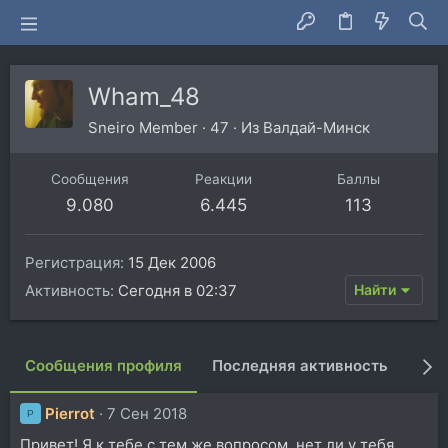
Wham_48
Sneiro Member
·
47
·
Из
Валдай-Минск
Сообщения
Реакции
Баллы
9.080
6.445
113
Регистрация
15 Дек 2006
Активность
Сегодня в 02:37
Найти
Сообщения профиля
Последняя активность
Пуб
Pierrot
7 Сен 2018
P
Привет! Я к тебе с тем же вопросом, нет ли у тебя