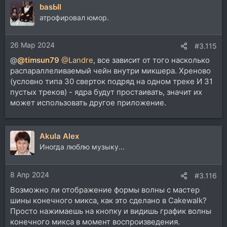
basЫl
атрофировал юмор.
26 Мар 2024
#3.115
@
@timsun79
@Landre
, все зависит от того насколько
распараллеливаемый чейн внутри микшера. Хреново
(условно типа 30 сверток подряд на одном треке И 31
пустых треков) - ядра будут простаивать, значит их
может использовать другое приложение.
Akula Alex
Иногда люблю музыку...
8 Апр 2024
#3.116
Возможно ли отображение формы волны с мастер
шины конечного микса, как это сделано в Cakewalk?
Просто нажимаешь на кнопку и видишь график волны
конечного микса в момент воспроизведения.