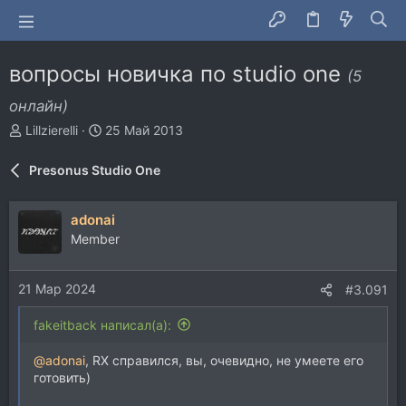
вопросы новичка по studio one
(5
онлайн)
А
Д
Lillzierelli
25 Май 2013
в
а
т
т
Presonus Studio One
о
а
р
н
т
а
adonai
е
ч
Member
м
а
ы
л
а
21 Мар 2024
#3.091
fakeitback написал(а):
@adonai
, RX справился, вы, очевидно, не умеете его
готовить)