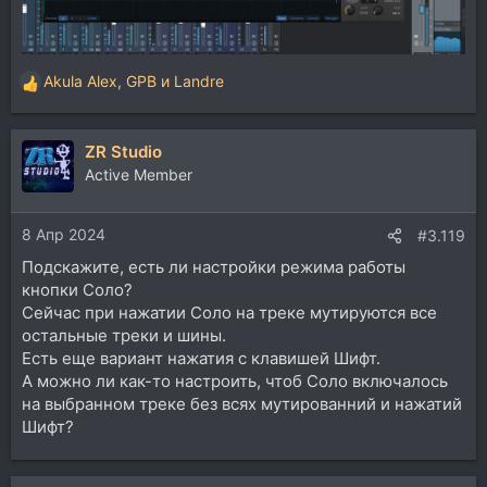
Akula Alex
,
GPB
и
Landre
Р
е
а
ZR Studio
к
ц
Active Member
и
и
8 Апр 2024
:
#3.119
Подскажите, есть ли настройки режима работы
кнопки Соло?
Сейчас при нажатии Соло на треке мутируются все
остальные треки и шины.
Есть еще вариант нажатия с клавишей Шифт.
А можно ли как-то настроить, чтоб Соло включалось
на выбранном треке без всях мутированний и нажатий
Шифт?