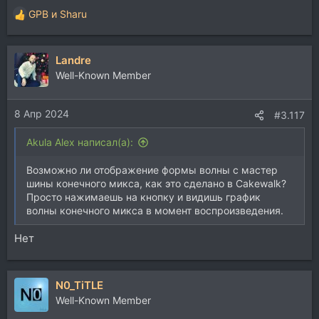
GPB
и
Sharu
Р
е
а
Landre
к
ц
Well-Known Member
и
и
8 Апр 2024
:
#3.117
Akula Alex написал(а):
Возможно ли отображение формы волны с мастер
шины конечного микса, как это сделано в Cakewalk?
Просто нажимаешь на кнопку и видишь график
волны конечного микса в момент воспроизведения.
Нет
N0_TiTLE
Well-Known Member