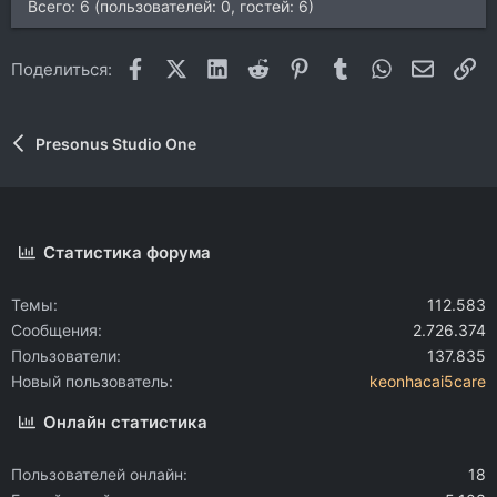
Всего: 6 (пользователей: 0, гостей: 6)
Facebook
X (Twitter)
LinkedIn
Reddit
Pinterest
Tumblr
WhatsApp
Электр
Сс
Поделиться:
Presonus Studio One
Статистика форума
Темы
112.583
Сообщения
2.726.374
Пользователи
137.835
Новый пользователь
keonhacai5care
Онлайн статистика
Пользователей онлайн
18