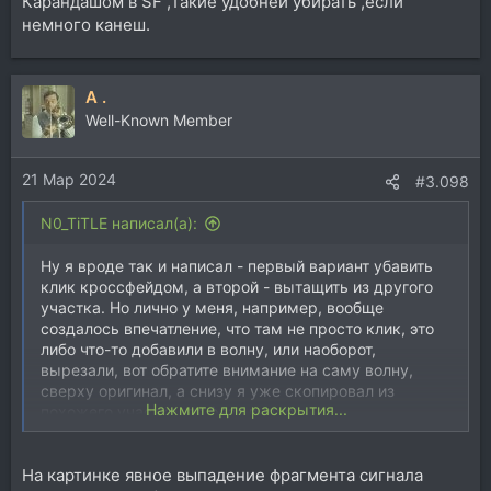
Карандашом в SF ,такие удобней убирать ,если
немного канеш.
A .
Well-Known Member
21 Мар 2024
#3.098
N0_TiTLE написал(а):
Ну я вроде так и написал - первый вариант убавить
клик кроссфейдом, а второй - вытащить из другого
участка. Но лично у меня, например, вообще
создалось впечатление, что там не просто клик, это
либо что-то добавили в волну, или наоборот,
вырезали, вот обратите внимание на саму волну,
сверху оригинал, а снизу я уже скопировал из
Нажмите для раскрытия...
похожего участка, по фазе видно:
Посмотреть вложение 244666
На картинке явное выпадение фрагмента сигнала