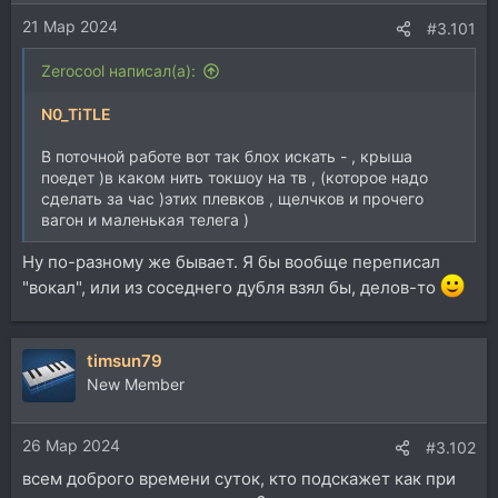
и
21 Мар 2024
:
#3.101
Zerocool написал(а):
N0_TiTLE
В поточной работе вот так блох искать - , крыша
поедет )в каком нить токшоу на тв , (которое надо
сделать за час )этих плевков , щелчков и прочего
вагон и маленькая телега )
Ну по-разному же бывает. Я бы вообще переписал
"вокал", или из соседнего дубля взял бы, делов-то
timsun79
New Member
26 Мар 2024
#3.102
всем доброго времени суток, кто подскажет как при