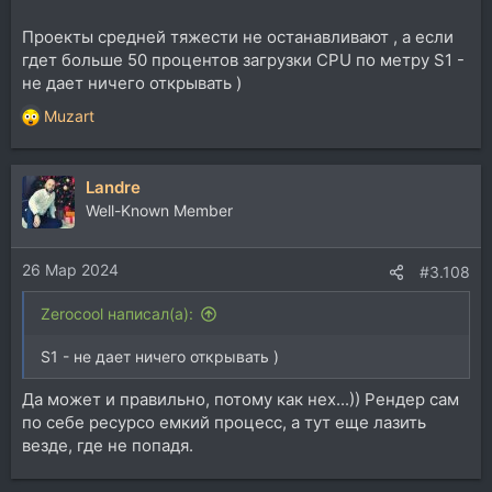
Проекты средней тяжести не останавливают , а если
гдет больше 50 процентов загрузки CPU по метру S1 -
не дает ничего открывать )
Muzart
Р
е
а
Landre
к
ц
Well-Known Member
и
и
26 Мар 2024
:
#3.108
Zerocool написал(а):
S1 - не дает ничего открывать )
Да может и правильно, потому как нех...)) Рендер сам
по себе ресурсо емкий процесс, а тут еще лазить
везде, где не попадя.