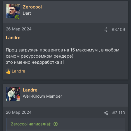
Zerocool
Dart
26 Мар 2024
#3.109
Landre
Проц загружен процентов на 15 максимум , в любом
самом ресурсоемком рендере)
это именно недоработка s1
Landre
Р
е
а
Landre
к
ц
Well-Known Member
и
и
26 Мар 2024
:
#3.110
Zerocool написал(а):