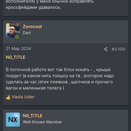
исполнителя) у меня обычно исправлять
кроссфейдами удавалось.
Zerocool
Dart
21 Мар 2024
#3.100
N0_TiTLE
В поточной работе вот так блох искать - , крыша
поедет )в каком нить токшоу на тв , (которое надо
сделать за час )этих плевков , щелчков и прочего
вагон и маленькая телега )
Vladis Udler
Р
е
а
N0_TiTLE
к
ц
Well-Known Member
и