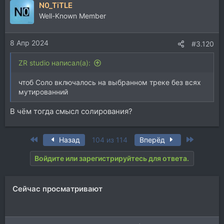
N0_TiTLE
Well-Known Member
8 Апр 2024
#3.120
ZR studio написал(а):
чтоб Соло включалось на выбранном треке без всях
мутированний
В чём тогда смысл солирования?
First
Last
Назад
104 из 114
Вперёд
Войдите или зарегистрируйтесь для ответа.
Сейчас просматривают