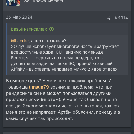
Well-Known Member
26 Мар 2024
#3.114
basЫl написал(а):
@Landre
, а цель-то какая?
SO лучше использует многопоточность и загружает
все доступные ядра, CU - видимо поменьше.
Если цель - серфить во время рендера, то в
диспетчере задач на таске SO, правой клавишей,
Affinity - выставить например минус 2 ядра от всех.
В смысле цель? У меня нет никаких проблем. У
товарища
timsun79
возникла проблема, что при
рендеринге он не может пользоваться другими
приложениями (инетом). У меня так бывает, но не
всегда. Закономерности искать не пытался, так как
меня это не напрягает. Артём объяснил, почему и в
каких случаях так происходит.