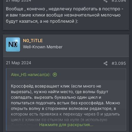
#3.094
Вообще , конечно , неделечку поработать в постпро -
и вам такие клики вообще незначительной мелочью
будут казаться, а не проблемой ):
N0_TiTLE
Well-Known Member
21 Мар 2024
#3.095
Alex_HS написал(а):
Кроссфейд возвращает клик (если много не
вырезать), нужно найти место, где волны будут
совпадать. вырезать буквально один цикл и
попытаться подогнать встык без кроссфейда. Можно
открыть волну в стороннем волновом редакторе, в
котором есть привязка к переходу через 0 и удалить
цикл с кликом со стыком на нуле (я использую
Нажмите для раскрытия...
Twisted Wave для этого).
ЗЫ: Интерполяция и декликеры порой дают худшие