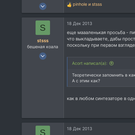
20 Июн 2008
pinhole
и
stsss
Р
1.551
е
а
889
18 Дек 2013
к
S
113
ц
еще маааленькая просьба - п
и
Тула
что выкладываете, дабы прос
stsss
и
поскольку при первом взгляде
бешеная коала
:
11 Июн 2013
543
Acort написал(а):
88
Теоретически запомнить в ка
28
А с этим как?
как в любом синтезаторе в од
18 Дек 2013
S