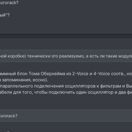
Eurorack?
ный"?
ной коробке) технически это реализуемо, а есть ли такие модул
ммный блок Тома Оберхейма из 2-Voice и 4-Voice соотв., но
 запоминания, ессно).
а параллельного подключения осцилляторов к фильтрам и В
абели для того, чтобы подключить один осциллятор и два ф
Eurorack?