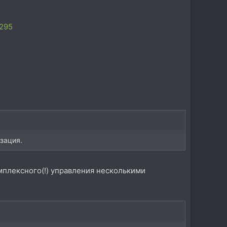
2295
зация.
мплексного(!) управления несколькими