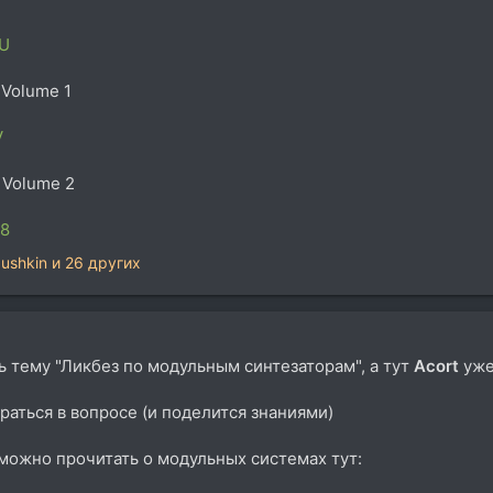
RU
 Volume 1
V
 Volume 2
m8
ushkin
и 26 других
ть тему "Ликбез по модульным синтезаторам", а тут
Acort
уже 
браться в вопросе (и поделится знаниями)
можно прочитать о модульных системах тут: