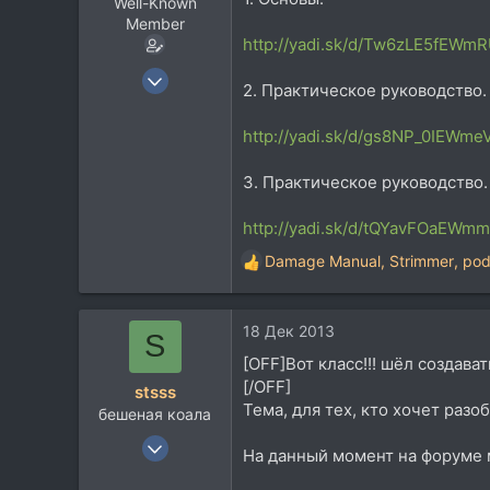
Well-Known
Member
http://yadi.sk/d/Tw6zLE5fEWm
7 Апр 2010
2. Практическое руководство.
1.885
2.011
http://yadi.sk/d/gs8NP_0IEWme
113
3. Практическое руководство.
63
планета The мля
http://yadi.sk/d/tQYavFOaEWm
Damage Manual
,
Strimmer
,
pod
Р
е
а
18 Дек 2013
к
S
ц
[OFF]Вот класс!!! шёл создава
и
[/OFF]
stsss
и
Тема, для тех, кто хочет разо
бешеная коала
:
11 Июн 2013
На данный момент на форуме 
543