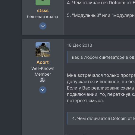
4. Чем отличается Dotcom от 
stsss
5. "Модульный" или "модуляр
бешеная коала
11 Июн 2013
543
88
18 Дек 2013
28
как в любом синтезаторе в од
Acort
Well-Known
Member
Мне встречался только програ
допускается и внешнее, но без
7 Апр 2010
Если у Вас реализована схем
подключении, то, переткнув к
1.885
потеряет смысл.
2.011
113
4. Чем отличается Dotcom от 
63
планета The мля