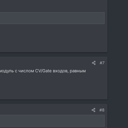
#7
модуль с числом CV/Gate входов, равным
#8