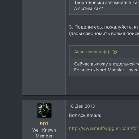
Теоретически запомнить в ка
А с этим как?
3. Поделитесь, пожалуйста, к
(дабы сэкономить время поиск
Acort написал(а):
Сейчас выложу в отдельной т
Если есть Nord Modular - оче
18 Дек 2013
Вот ссылочка:
901
http://www.muffwiggler.com/fo
Well-Known
Member