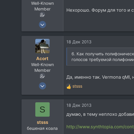
Well-Known
Member
Нехорошо. Форум для того и с
7 Апр 2010
1.885
2.011
18 Дек 2013
113
63
6. Как получить полифоничес
Acort
голосов требуемой полифони
планета The мля
Well-Known
Member
Да, именно так. Vermona qMI,
7 Апр 2010
stsss
Р
1.885
е
2.011
а
18 Дек 2013
к
113
S
ц
думаю, в тему неплохо добав
63
и
stsss
планета The мля
и
http://www.synthtopia.com/con
бешеная коала
: