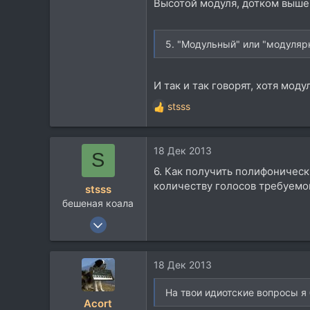
Высотой модуля, дотком выше 
5. "Модульный" или "модуляр
И так и так говорят, хотя мод
stsss
Р
е
а
18 Дек 2013
к
S
ц
6. Как получить полифоническ
и
количеству голосов требуем
stsss
и
бешеная коала
:
11 Июн 2013
543
88
18 Дек 2013
28
На твои идиотские вопросы я
Acort