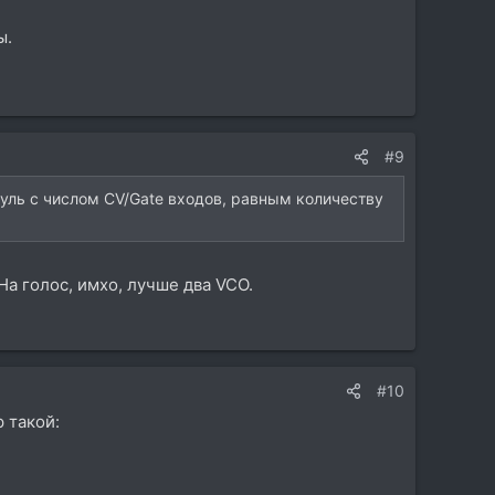
ы.
#9
уль с числом CV/Gate входов, равным количеству
На голос, имхо, лучше два VCO.
#10
 такой: