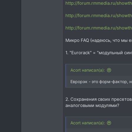
88
http://forum.rmmedia.ru/show
28
http://forum.rmmedia.ru/show
http://forum.rmmedia.ru/showt
Микро FAQ (надеюсь, что мы 
1. "Eurorack" = "модульный си
Acort написал(а):
Еврорэк - это форм-фактор, н
2. Сохранения своих пресето
аналоговыми модулями?
Acort написал(а):