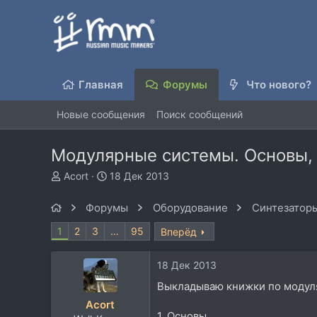
Главная
Форумы
Что нового?
Новые сообщения
Поиск сообщений
Модулярные системы. Основы,
А
Д
Acort
18 Дек 2013
в
а
т
т
Форумы
Оборудование
Синтезаторы
о
а
р
н
1
2
3
…
95
Вперёд
т
а
е
ч
18 Дек 2013
м
а
ы
л
Выкладываю книжки по модуля
а
Acort
1. Основы.