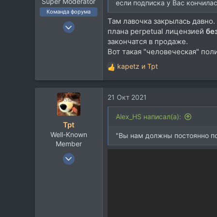
Super Moderator
если подписка у Вас кончилас
Команда форума
Там лавочка закрылась давно.
19 Ноя 2002
плана perpetual лицензией
бе
21.717
закончатся в продаже.
33.736
Вот такая "человеческая" пол
113
kapetz
и
Tpt
Р
59
е
Москва
а
21 Окт 2021
к
ц
и
Alex_HS написал(а):
Tpt
и
Well-Known
:
"Вы нам должны постоянно по
Member
3 Июл 2005
1.691
1.868
113
MSK