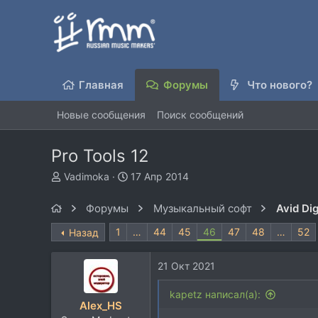
Главная
Форумы
Что нового?
Новые сообщения
Поиск сообщений
Pro Tools 12
А
Д
Vadimoka
17 Апр 2014
в
а
т
т
Форумы
Музыкальный софт
Avid Dig
о
а
р
н
1
…
44
45
46
47
48
…
52
Назад
т
а
е
ч
21 Окт 2021
м
а
ы
л
kapetz написал(а):
а
Alex_HS