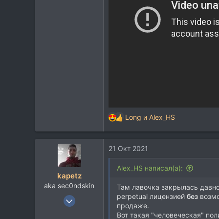
Long
и
Alex_HS
Р
е
а
21 Окт 2021
к
ц
и
Alex_HS написал(а):
kapetz
и
aka sec0ndskin
:
Там лавочка закрылась давно
perpetual лицензией
без
возмо
7 Дек 2004
продаже.
1.467
Вот такая "человеческая" по