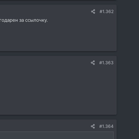
#1.362
годарен за ссылочку.
#1.363
#1.364