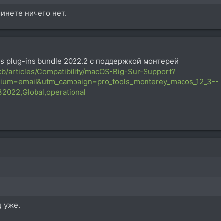
бинете ничего нет.
s plug-ins bundle 2022.2 с поддержкой монтерей
pkb/articles/Compatibility/macOS-Big-Sur-Support?
um=email&utm_campaign=pro_tools_monterey_macos_12_3--
022,Global,operational
ц уже.