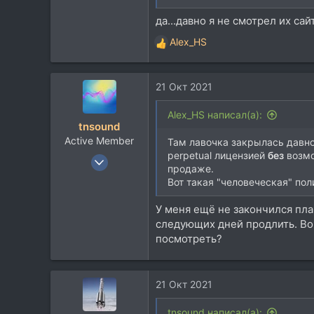
589
да...давно я не смотрел их са
113
43
Alex_HS
Р
M/S COW
е
а
www.sec0ndskin.com
21 Окт 2021
к
ц
и
Alex_HS написал(а):
tnsound
и
Active Member
:
Там лавочка закрылась давно
perpetual лицензией
без
возмо
24 Июл 2010
продаже.
129
Вот такая "человеческая" по
21
У меня ещё не закончился пла
28
следующих дней продлить. Воп
посмотреть?
21 Окт 2021
tnsound написал(а):