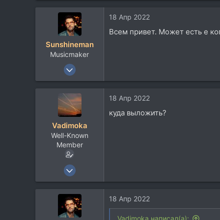
671
18 Апр 2022
113
Всем привет. Может есть е ко
50
Sunshineman
Москва
Musicmaker
22 Июн 2005
1.780
832
18 Апр 2022
113
куда выложить?
47
Vadimoka
Москва — Севастополь
Well-Known
vk.com
Member
26 Окт 2004
1.240
357
18 Апр 2022
83
54
Vadimoka написал(а):