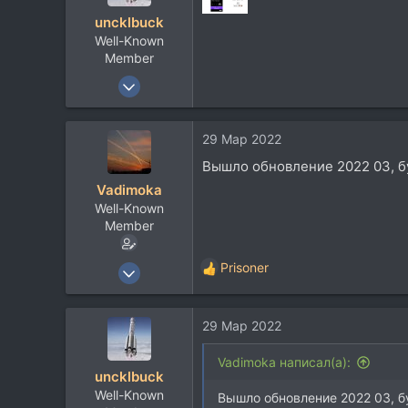
uncklbuck
Well-Known
Member
18 Дек 2010
1.117
671
29 Мар 2022
113
Вышло обновление 2022 03, бу
50
Vadimoka
Москва
Well-Known
Member
26 Окт 2004
Prisoner
Р
1.240
е
а
357
29 Мар 2022
к
83
ц
и
54
Vadimoka написал(а):
uncklbuck
и
Набережные Челны
Well-Known
:
Вышло обновление 2022 03, бу