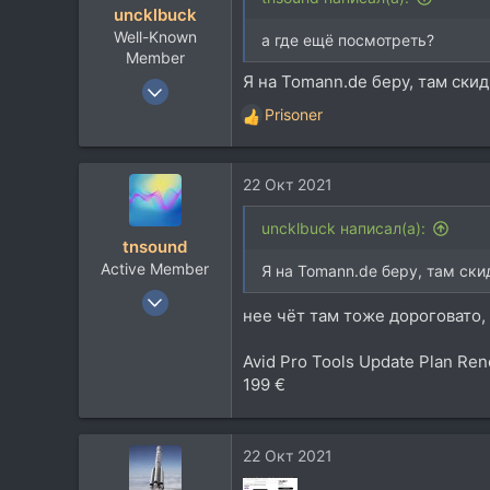
uncklbuck
Well-Known
а где ещё посмотреть?
Member
Я на Tomann.de беру, там скид
18 Дек 2010
1.117
Prisoner
Р
671
е
а
113
22 Окт 2021
к
50
ц
Москва
и
uncklbuck написал(а):
tnsound
и
Active Member
:
Я на Tomann.de беру, там ски
24 Июл 2010
нее чёт там тоже дороговато, 
129
21
Avid Pro Tools Update Plan Re
28
199 €
22 Окт 2021