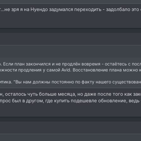
йт...не зря я на Нуендо задумался переходить - задолбало эт
. Если план закончился и не продлён вовремя - остаётесь с по
жности продления у самой Avid. Восстановление плана можно ку
литика. "Вы нам должны постоянно по факту нашего существован
н, осталось чуть больше месяца, но даже после того как за
рос был в другом, где купить подешевле обновление, ведь