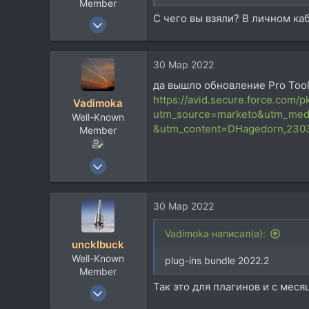
www.myspace.com
Member
С чего вы взяли? В личном ка
18 Дек 2010
1.117
671
30 Мар 2022
113
да вышло обновление Pro Tool
50
https://avid.secure.force.com/
Vadimoka
Москва
utm_source=marketo&utm_medi
Well-Known
&utm_content=DHagedorn,23032
Member
26 Окт 2004
1.240
357
30 Мар 2022
83
54
Vadimoka написал(а):
uncklbuck
Набережные Челны
Well-Known
plug-ins bundle 2022.2
www.myspace.com
Member
Так это для плагинов и с меся
18 Дек 2010
1.117