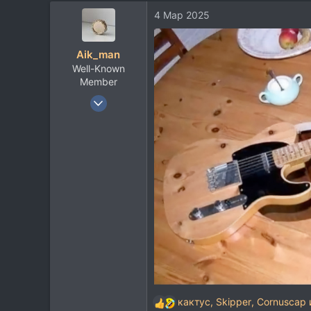
а
4 Мар 2025
к
ц
и
Aik_man
и
Well-Known
:
Member
6 Апр 2021
1.039
1.550
113
32
кактус
,
Skipper
,
Cornuscap
Р