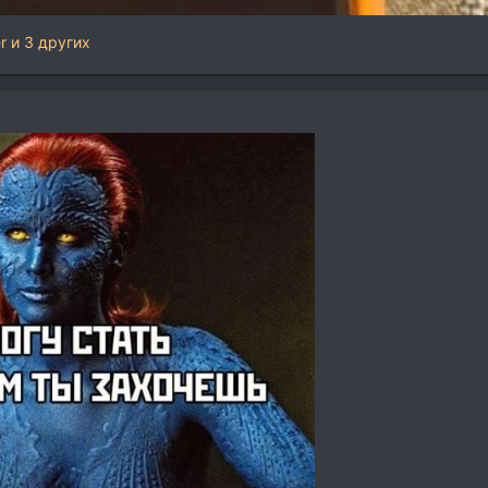
r
и 3 других