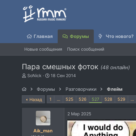
Главная
Форумы
Что нового?
Новые сообщения
Поиск сообщений
Пара смешных фоток
(48 онлайн)
А
Д
SoNick
18 Сен 2014
в
а
т
т
Форумы
Разговорчики
Флейм
о
а
р
н
1
…
525
526
527
528
529
…
Назад
т
а
е
ч
2 Мар 2025
м
а
ы
л
а
Aik_man