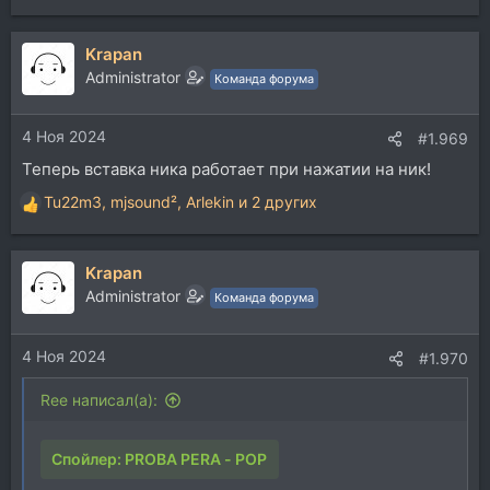
Krapan
Administrator
Команда форума
4 Ноя 2024
#1.969
Теперь вставка ника работает при нажатии на ник!
Tu22m3
,
mjsound²
,
Arlekin
и 2 других
Р
е
а
Krapan
к
ц
Administrator
Команда форума
и
и
4 Ноя 2024
:
#1.970
Ree написал(а):
Спойлер:
PROBA PERA - POP