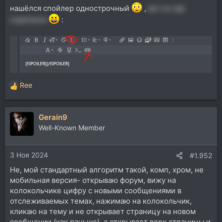
нашёлся спойлер однострочный
,
вот он где
cпрятался
:
Ree
Р
е
а
Gerain9
к
ц
Well-Known Member
и
и
3 Ноя 2024
:
#1.952
Не, мой стандартный алгоритм такой, комп, хром, не
мобильная версия- открываю форум, вижу на
колокольчике цифру с новыми сообщениями в
отслеживаемых темах, нажимаю на колокольчик,
кликаю на тему и не открывает страницу на новом
сообщении (как раньше), а открывает верх страницы и