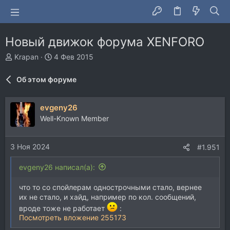
Новый движок форума XENFORO
А
Д
Krapan
4 Фев 2015
в
а
т
т
Об этом форуме
о
а
р
н
т
а
evgeny26
е
ч
Well-Known Member
м
а
ы
л
а
3 Ноя 2024
#1.951
evgeny26 написал(а):
что то со спойлерам однострочными стало, вернее
их не стало, и хайд, например по кол. сообщений,
вроде тоже не работает
:
Посмотреть вложение 255173