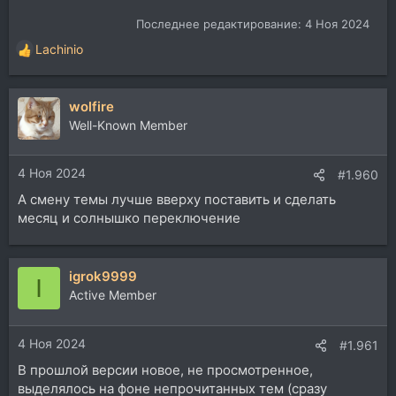
Последнее редактирование:
4 Ноя 2024
Lachinio
Р
е
а
wolfire
к
ц
Well-Known Member
и
и
4 Ноя 2024
:
#1.960
А смену темы лучше вверху поставить и сделать
месяц и солнышко переключение
igrok9999
I
Active Member
4 Ноя 2024
#1.961
В прошлой версии новое, не просмотренное,
выделялось на фоне непрочитанных тем (сразу