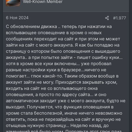
ц
Well-Known Member
и
и
6 Ноя 2024
:
#1.977
С обновлением движка .. теперь при нажатии на
всплывающее оповещение в хроме о новых
сообщениях переходит на сайт и при этом не может
зайти на сайт с моего аккаунта. Я как бы попадаю на
страницу о котором было оповещения с вышедшего
аккаунта.. а при попытке зайти - пишет ошибку куки...
хотя в хроме все куки включены... уже пробовал
разные настройки куки в браузере...ничего не
помогает... глюк какой-то. Таким образом вообще в
аккаунт зайти не могу. Приходится закрывать хром,
входить на сайт не со всплывающего окна
оповещения, а просто по адресу сайта... и оно
автоматически заходит уже с моего аккаунта, будто не
выходил. Получается, что функция оповещения в
хроме стала бесполезной, иначе ничего невозможно
ответить, пока не перезайдёшь на сайт и вручную не
отыщешь нужную страницу... Неделю назад, до
изменений всё было норм. Поправьте этот глюк плиз.