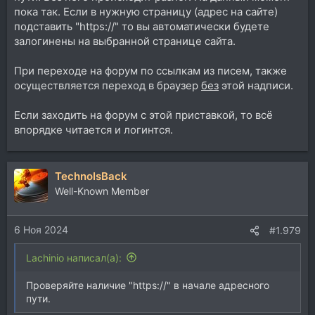
оповещения, а просто по адресу сайта... и оно
пока так. Если в нужную страницу (адрес на сайте)
автоматически заходит уже с моего аккаунта, будто
подставить "https://" то вы автоматически будете
не выходил. Получается, что функция оповещения в
залогинены на выбранной странице сайта.
хроме стала бесполезной, иначе ничего невозможно
ответить, пока не перезайдёшь на сайт и вручную не
При переходе на форум по ссылкам из писем, также
отыщешь нужную страницу... Неделю назад, до
осуществляется переход в браузер
без
этой надписи.
изменений всё было норм. Поправьте этот глюк плиз.
Если заходить на форум с этой приставкой, то всё
впорядке читается и логинтся.
TechnoIsBack
Well-Known Member
6 Ноя 2024
#1.979
Lachinio написал(а):
Проверяйте наличие "https://" в начале адресного
пути.