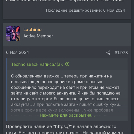
Последнее редактирование:
6 Ноя 2024
Lachinio
Active Member
6 Ноя 2024
#1.978
TechnoIsBack написал(а):
С обновлением движка .. теперь при нажатии на
всплывающее оповещение в хроме о новых
сообщениях переходит на сайт и при этом не может
зайти на сайт с моего аккаунта. Я как бы попадаю на
страницу о котором было оповещения с вышедшего
аккаунта.. а при попытке зайти - пишет ошибку куки...
хотя в хроме все куки включены... уже пробовал
Нажмите для раскрытия...
разные настройки куки в браузере...ничего не
помогает... глюк какой-то. Таким образом вообще в
Проверяйте наличие "https://" в начале адресного
аккаунт зайти не могу. Приходится закрывать хром,
пути. Без него происходит разлог. На данный момент
входить на сайт не со всплывающего окна