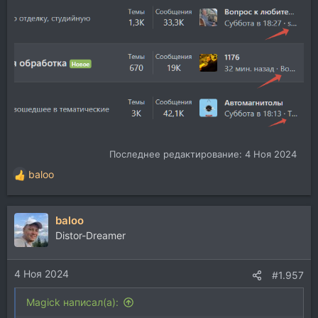
Последнее редактирование:
4 Ноя 2024
baloo
Р
е
а
baloo
к
ц
Distor-Dreamer
и
и
4 Ноя 2024
:
#1.957
Magick написал(а):