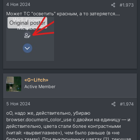
4 Ноя 2024
:
#1.973
Может ТС "осветить" красным, а то затеряется....
«G~Li†ch»
Active Member
5 Ноя 2024
#1.974
оО, надо же, действительно, убираю
browser.document_color_use с двойки на единицу — и
действительно, цвета стали более контрастными
(читай: «вырвиглазнее»), чем было раньше (в «не
белых» темах). При выключенных цветах (2), текущая