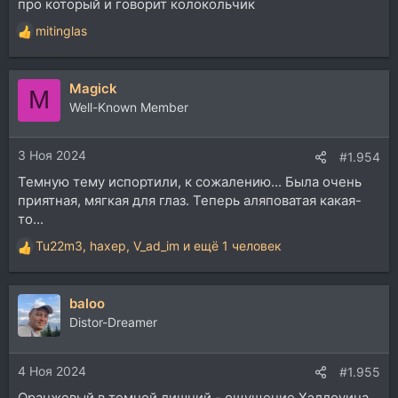
про который и говорит колокольчик
mitinglas
Р
е
а
Magick
к
M
ц
Well-Known Member
и
и
3 Ноя 2024
:
#1.954
Темную тему испортили, к сожалению... Была очень
приятная, мягкая для глаз. Теперь аляповатая какая-
то...
Tu22m3
,
haxep
,
V_ad_im
и ещё 1 человек
Р
е
а
baloo
к
ц
Distor-Dreamer
и
и
4 Ноя 2024
:
#1.955
Оранжевый в темной лишний - ощущение Хэллоуина.