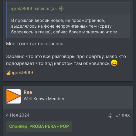
igrok9999 написал(а):
В прошлой версии новое, не просмотренное,
выделялось на фоне непрочитанных тем (сразу
бросалось в глаза), сейчас более монотонно чтоли.
Мне тоже так показалось.
Забавно что это всё разговоры про обёртку, мало кто
подозревает что под капотом там обновилось
igrok9999
Р
е
а
Ree
к
ц
Well-Known Member
и
и
4 Ноя 2024
:
#1.968
Спойлер:
PROBA PERA - POP