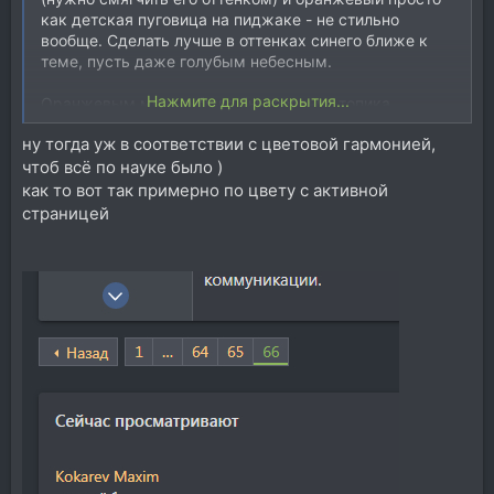
как детская пуговица на пиджаке - не стильно
вообще. Сделать лучше в оттенках синего ближе к
теме, пусть даже голубым небесным.
Нажмите для раскрытия...
Оранжевым можно было бы название топика
сделать чтоб понимать где ты. Это основная роль
ну тогда уж в соответствии с цветовой гармонией,
агрессивного цвета в теме - остальное должно быть
чтоб всё по науке было )
мягким.
ни ники пользователей, ни лайки ни номера страницы
как то вот так примерно по цвету с активной
не должны выбиваться от сонвоного содержимого
страницей