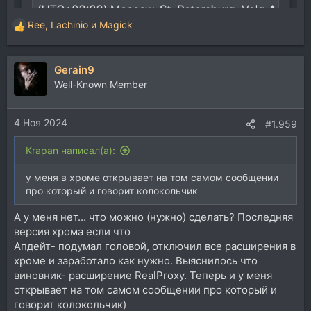
Ree
,
Lachinio
и
Magick
Р
е
а
Gerain9
к
ц
Well-Known Member
и
и
4 Ноя 2024
:
#1.959
Krapan написал(а):
у меня в хроме открывает на том самом сообщении
про который и говорит колокольчик
А у меня нет... что можно (нужно) сделать? Последняя
версия хрома если что
Апдейт- подумал головой, отключил все расширения в
хроме и заработало как нужно. Выяснилось что
виновник- расширение RealProxy. Теперь и у меня
открывает на том самом сообщении про который и
говорит колокольчик)