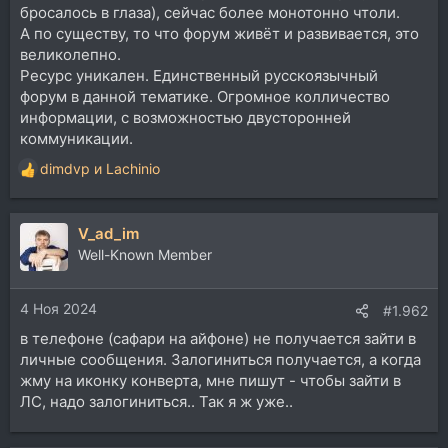
бросалось в глаза), сейчас более монотонно чтоли.
А по существу, то что форум живёт и развивается, это
великолепно.
Ресурс уникален. Единственный русскоязычный
форум в данной тематике. Огромное колличество
информации, с возможностью двусторонней
коммуникации.
dimdvp
и
Lachinio
Р
е
а
V_ad_im
к
ц
Well-Known Member
и
и
4 Ноя 2024
:
#1.962
в телефоне (сафари на айфоне) не получается зайти в
личные сообщения. Залогиниться получается, а когда
жму на иконку конверта, мне пишут - чтобы зайти в
ЛС, надо залогиниться.. Так я ж уже..