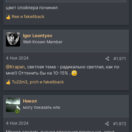
цвет спойлера починил
Ree
и
fakeitback
Р
е
а
Igor Leontyev
к
ц
Well-Known Member
и
и
4 Ноя 2024
:
#1.971
@Krapan
, светлая тема - радикально светлая, как по
мне!) Оттенить бы на 10-15% ..
Tu22m3
,
prch
и
fakeitback
Р
е
а
Никол
к
ц
могу показать нло
и
и
4 Ноя 2024
:
#1.972
Может сделать значки вложения поменьше, жрут