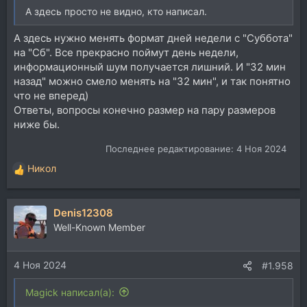
А здесь просто не видно, кто написал.
А здесь нужно менять формат дней недели с "Суббота"
на "Сб". Все прекрасно поймут день недели,
информационный шум получается лишний. И "32 мин
назад" можно смело менять на "32 мин", и так понятно
что не вперед)
Ответы, вопросы конечно размер на пару размеров
ниже бы.
Последнее редактирование:
4 Ноя 2024
Никол
Р
е
а
Denis12308
к
ц
Well-Known Member
и
и
4 Ноя 2024
:
#1.958
Magick написал(а):