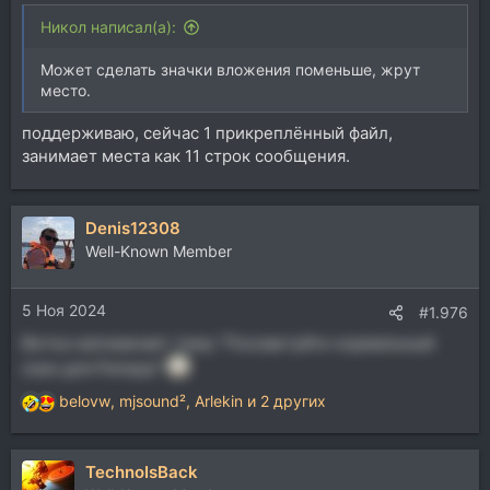
Никол написал(а):
Может сделать значки вложения поменьше, жрут
место.
поддерживаю, сейчас 1 прикреплённый файл,
занимает места как 11 строк сообщения.
Denis12308
Well-Known Member
5 Ноя 2024
#1.976
Ветка напоминает тему "Посоветуйте нормальный
скин для Рипера"
belovw
,
mjsound²
,
Arlekin
и 2 других
Р
е
а
TechnoIsBack
к