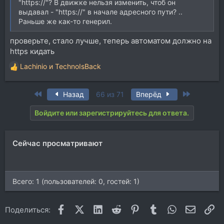
"https://"? В движке нельзя изменить, чтоб он
выдавал - "https://" в начале адресного пути? ..
Раньше же как-то генерил.
проверьте, стало лучше, теперь автоматом должно на
https кидать
Lachinio
и
TechnoIsBack
Р
е
а
First
Last
Назад
66 из 71
Вперёд
к
ц
Войдите или зарегистрируйтесь для ответа.
и
и
:
Сейчас просматривают
Всего: 1 (пользователей: 0, гостей: 1)
Facebook
X (Twitter)
LinkedIn
Reddit
Pinterest
Tumblr
WhatsApp
Электр
Сс
Поделиться: