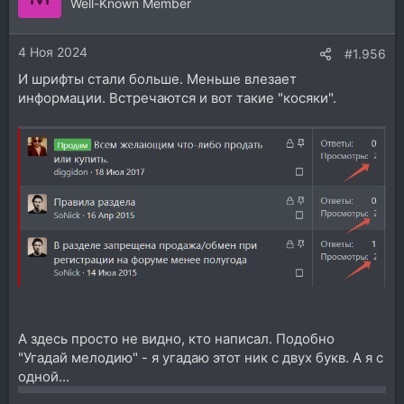
ц
Well-Known Member
и
и
4 Ноя 2024
:
#1.956
И шрифты стали больше. Меньше влезает
информации. Встречаются и вот такие "косяки".
А здесь просто не видно, кто написал. Подобно
"Угадай мелодию" - я угадаю этот ник с двух букв. А я с
одной...