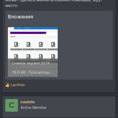
место.
Вложения
Снимок экрана 2024-11-04 в 21.53.19.png
78,6 KB · Просмотры: 249
Lachinio
Р
е
а
castelo
к
C
ц
Active Member
и
и