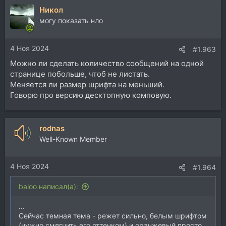
Никол
могу показать нло
4 Ноя 2024
#1.963
Можно ли сделать количество сообщений на одной
странице побольше, чтоб не листать.
Меняется ли размер шрифта на меньший.
Говорю про версию десктопную комповую.
rodnas
Well-Known Member
4 Ноя 2024
#1.964
baloo написал(а):
...
Сейчас темная тема - режет сильно, белым шрифтом
(нужно смягчить его оттенком) и оранжевый просто