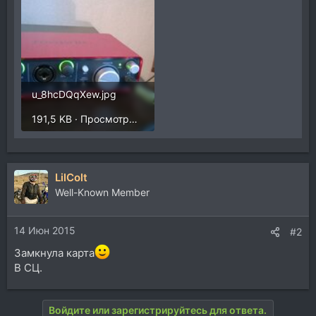
u_8hcDQqXew.jpg
191,5 KB · Просмотры: 252
LilColt
Well-Known Member
14 Июн 2015
#2
Замкнула карта
В СЦ.
Войдите или зарегистрируйтесь для ответа.