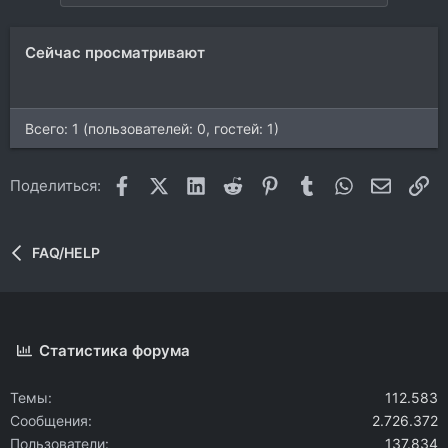
Сейчас просматривают
Всего: 1 (пользователей: 0, гостей: 1)
Facebook
X (Twitter)
LinkedIn
Reddit
Pinterest
Tumblr
WhatsApp
Электр
Сс
Поделиться:
FAQ/HELP
Статистика форума
Темы
112.583
Сообщения
2.726.372
Пользователи
137.834