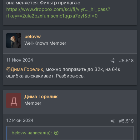
она меняется. Фильтр прилагаю.
https://www.dropbox.com/scl/fi/viyr..._hi_pass?
rlkey=v2ula2bzxfumscmc1qgxa7eyf&dl=0
belovw
Well-Known Member
11 Июн 2024
#5.518
@Дима Горелик
, можно поправить до 32к, на 64к
ошибка выскакивает. Разбираюсь.
Дима Горелик
Д
Member
12 Июн 2024
#5.519
belovw написал(а):