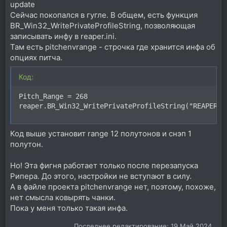
update
Сейчас покопался в гугле. В общем, есть функция
BR_Win32_WritePrivateProfileString, позволяющая
записывать инфу в reaper.ini.
Там есть pitchenvrange - строчка где хранится инфа об
опциях питча.
Код:
Pitch_Range = 268

reaper.BR_Win32_WritePrivateProfileString("REAPER" 
Код выше установит range 12 полутонов и снэп 1
полутон.
Но! Эта фигня работает только после перезапуска
Рипера. До этого, настройки не вступают в силу.
А в файле проекта pitchenvrange нет, поэтому, похоже,
нет смысла ковырять чанки.
Пока у меня только такая инфа.
Последнее редактирование:
19 Май 2024