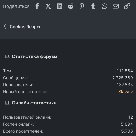
Facebook
X (Twitter)
LinkedIn
Reddit
Pinterest
Tumblr
WhatsApp
Электр
Сс
Поделиться:
Cockos Reaper
Статистика форума
Темы
112.584
Сообщения
2.726.389
Пользователи
137.835
Новый пользователь
SlavaIv
Онлайн статистика
Пользователей онлайн
12
Гостей онлайн
5.694
Всего посетителей
5.706