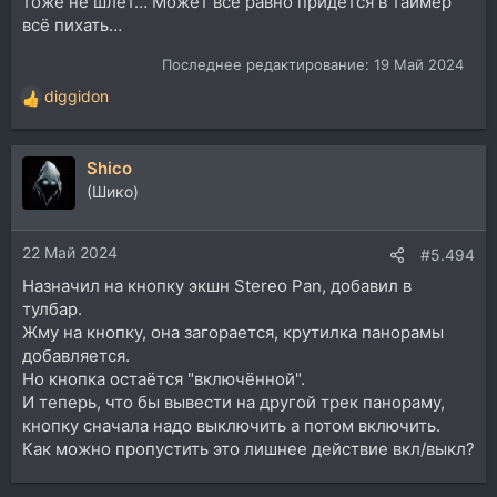
тоже не шлёт… Может всё равно придётся в таймер
всё пихать…
Последнее редактирование:
19 Май 2024
diggidon
Р
е
а
Shico
к
ц
(Шико)
и
и
22 Май 2024
:
#5.494
Назначил на кнопку экшн Stereo Pan, добавил в
тулбар.
Жму на кнопку, она загорается, крутилка панорамы
добавляется.
Но кнопка остаётся "включённой".
И теперь, что бы вывести на другой трек панораму,
кнопку сначала надо выключить а потом включить.
Как можно пропустить это лишнее действие вкл/выкл?