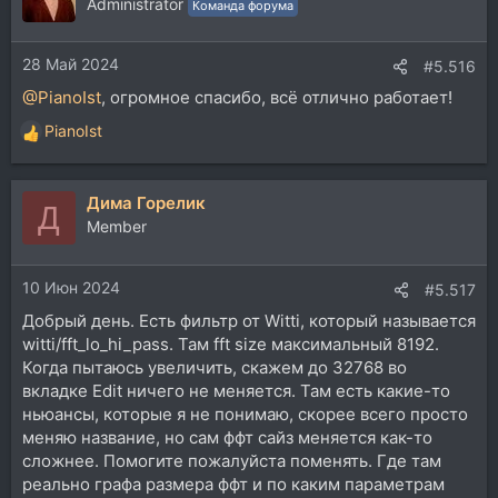
ц
Administrator
Команда форума
и
и
28 Май 2024
:
#5.516
@PianoIst
, огромное спасибо, всё отлично работает!
PianoIst
Р
е
а
Дима Горелик
к
Д
ц
Member
и
и
10 Июн 2024
:
#5.517
Добрый день. Есть фильтр от Witti, который называется
witti/fft_lo_hi_pass. Там fft size максимальный 8192.
Когда пытаюсь увеличить, скажем до 32768 во
вкладке Edit ничего не меняется. Там есть какие-то
ньюансы, которые я не понимаю, скорее всего просто
меняю название, но сам ффт сайз меняется как-то
сложнее. Помогите пожалуйста поменять. Где там
реально графа размера ффт и по каким параметрам