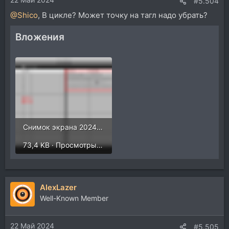
#5.504
@Shico
, В цикле? Может точку на тагл надо убрать?
Вложения
Снимок экрана 2024-05-22 в 23.27.18.png
73,4 KB · Просмотры: 274
AlexLazer
Well-Known Member
22 Май 2024
#5.505