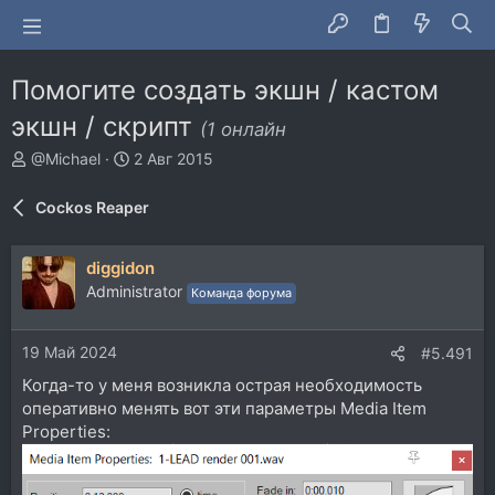
Помогите создать экшн / кастом
экшн / скрипт
(1 онлайн
А
Д
@Michael
2 Авг 2015
в
а
т
т
Cockos Reaper
о
а
р
н
т
а
diggidon
е
ч
Administrator
Команда форума
м
а
ы
л
а
19 Май 2024
#5.491
Когда-то у меня возникла острая необходимость
оперативно менять вот эти параметры Media Item
Properties: