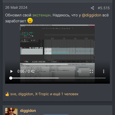
26 Май 2024
#5.515
Обновил свой
экстеншн
. Надеюсь, что у
@diggidon
всё
заработает
sve
,
diggidon
,
X-Tropic
и ещё 1 человек
Р
е
а
diggidon
к