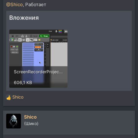
@Shico
, Работает
Вложения
ScreenRecorderProject1.mp4
606,1 KB
Shico
Р
е
а
Shico
к
ц
(Шико)
и
и