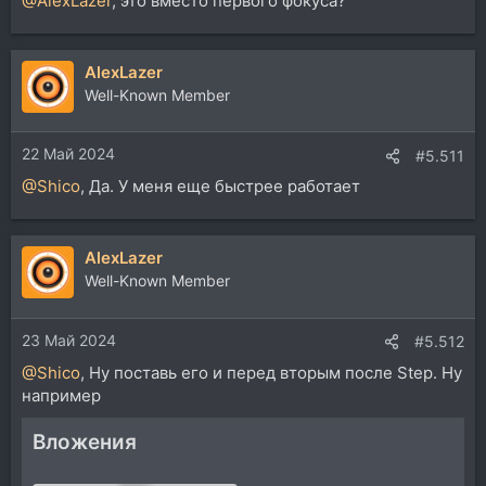
@AlexLazer
, это вместо первого фокуса?
AlexLazer
Well-Known Member
22 Май 2024
#5.511
@Shico
, Да. У меня еще быстрее работает
AlexLazer
Well-Known Member
23 Май 2024
#5.512
@Shico
, Ну поставь его и перед вторым после Step. Ну
например
Вложения