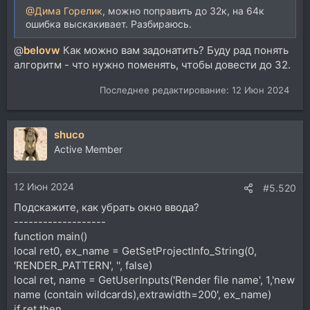
@Дима Горелик
, можно поправить до 32к, на 64к
ошибка выскакивает. Разбираюсь.
@
belovw
Как можно вам задонатить? Буду рад понять
алгоритм - что нужно поменять, чтобы довести до 32.
Последнее редактирование:
12 Июн 2024
shuco
Active Member
12 Июн 2024
#5.520
Подскажите, как убрать окно ввода?
-------------------
function main()
local ret0, ex_name = GetSetProjectInfo_String(0,
'RENDER_PATTERN', '', false)
local ret, name = GetUserInputs('Render file name', 1,'new
name (contain wildcards),extrawidth=200', ex_name)
if ret then