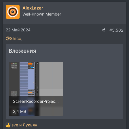
AlexLazer
Well-Known Member
22 Май 2024
#5.502
@Shico
,
Вложения
ScreenRecorderProject1_1.mp4
2,4 MB
sve
и
Лукьян
Р