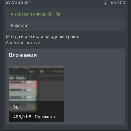
22 Май 2024
:
#5.500
AlexLazer написал(а):
Работает
Это да и это если на одном треке.
А у меня вот так:
Вложения
1.gif
496,9 KB · Просмотры: 277