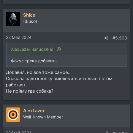
е
а
Shico
к
ц
(Шико)
и
и
22 Май 2024
:
#5.503
AlexLazer написал(а):
Фокус трека добавить
Добавил, но всё тоже самое...
Сначала надо кнопку выключить и только потом
работает.
Не пойму где собака?
AlexLazer
Well-Known Member
22 Май 2024