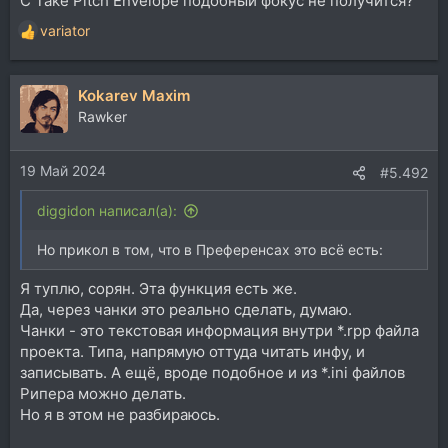
С Take Pitch Envelope подобный фокус не получится?
variator
Р
е
а
Kokarev Maxim
к
ц
Rawker
и
и
19 Май 2024
:
#5.492
diggidon написал(а):
Но прикол в том, что в Преференсах это всё есть:
Я туплю, сорян. Эта функция есть же.
Да, через чанки это реально сделать, думаю.
Чанки - это текстовая информация внутри *.rpp файла
проекта. Типа, напрямую оттуда читать инфу, и
записывать. А ещё, вроде подобное и из *.ini файлов
Рипера можно делать.
Но я в этом не разбираюсь.