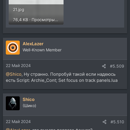
21.jpg
76,4 KB · Просмотры: 287
AlexLazer
Well-Known Member
22 Май 2024
#5.509
@Shico
, Ну странно. Попробуй такой если надеюсь
есть Script: Archie_Cont; Set focus on track panels.lua
Shico
(Шико)
22 Май 2024
#5.510