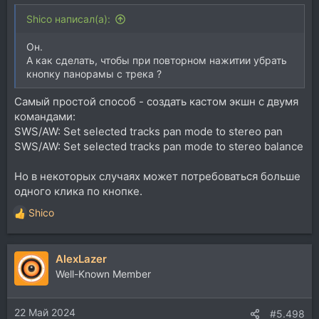
Shico написал(а):
Он.
А как сделать, чтобы при повторном нажитии убрать
кнопку панорамы с трека ?
Самый простой способ - создать кастом экшн с двумя
командами:
SWS/AW: Set selected tracks pan mode to stereo pan
SWS/AW: Set selected tracks pan mode to stereo balance
Но в некоторых случаях может потребоваться больше
одного клика по кнопке.
Shico
Р
е
а
AlexLazer
к
ц
Well-Known Member
и
и
22 Май 2024
:
#5.498