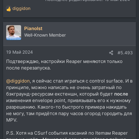
diggidon
Р
е
а
PianoIst
к
ц
Well-Known Member
и
и
19 Май 2024
:
#5.493
Подтверждаю, настройки Reaper меняются только
после перезапуска.
@diggidon
, я сейчас стал играться с control surface. И в
принципе, можно написать не очень затратный по
бэкграунд-ресурсам екстеншн, который будет
после
изменения envelope point, привязывать его к нужному
разрешению. Какого-то быстрого примера накидать
не могу, там придётся пару часов огород городить для
MPV.
P.S. Хотя на CSurf события касаний по Itemам Reaper