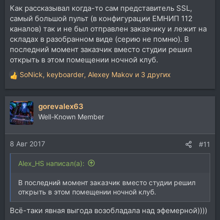
Как рассказывал когда-то сам представитель SSL,
самый большой пульт (в конфигурации ЕМНИП 112
каналов) так и не был отправлен заказчику и лежит на
складах в разобранном виде (серию не помню). В
последний момент заказчик вместо студии решил
открыть в этом помещении ночной клуб.
SoNick
,
keyboarder
,
Alexey Makov
и 3 других
Р
е
а
gorevalex63
к
ц
Well-Known Member
и
и
8 Авг 2017
:
#11
Alex_HS написал(а):
В последний момент заказчик вместо студии решил
открыть в этом помещении ночной клуб.
Всё-таки явная выгода возобладала над эфемерной))))