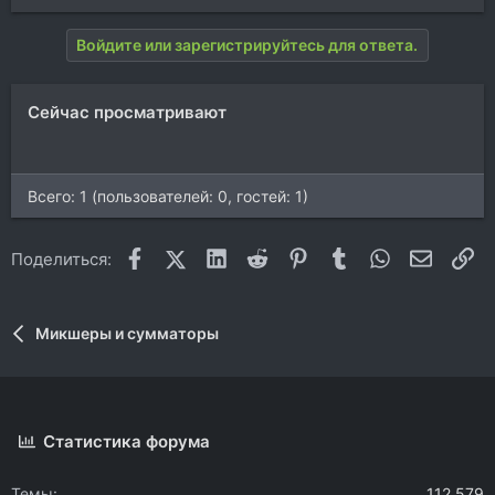
Войдите или зарегистрируйтесь для ответа.
Сейчас просматривают
Всего: 1 (пользователей: 0, гостей: 1)
Facebook
X (Twitter)
LinkedIn
Reddit
Pinterest
Tumblr
WhatsApp
Электр
Сс
Поделиться:
Микшеры и сумматоры
Статистика форума
Темы
112.579