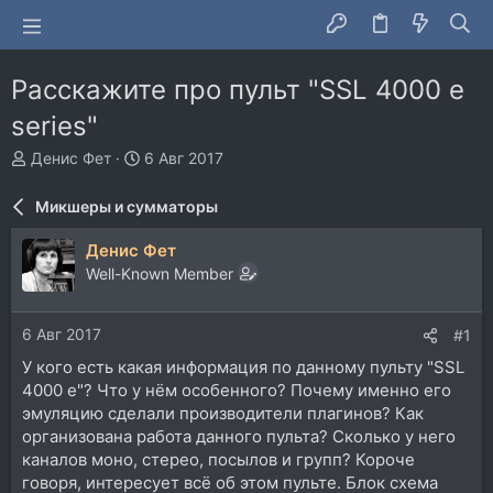
Расскажите про пульт "SSL 4000 e
series"
А
Д
Денис Фет
6 Авг 2017
в
а
т
т
Микшеры и сумматоры
о
а
р
н
Денис Фет
т
а
Well-Known Member
е
ч
м
а
ы
л
6 Авг 2017
#1
а
У кого есть какая информация по данному пульту "SSL
4000 e"? Что у нём особенного? Почему именно его
эмуляцию сделали производители плагинов? Как
организована работа данного пульта? Сколько у него
каналов моно, стерео, посылов и групп? Короче
говоря, интересует всё об этом пульте. Блок схема