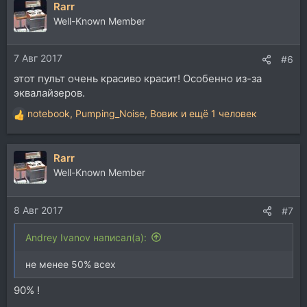
Rarr
к
ц
Well-Known Member
и
и
7 Авг 2017
:
#6
этот пульт очень красиво красит! Особенно из-за
эквалайзеров.
notebook
,
Pumping_Noise
,
Вовик
и ещё 1 человек
Р
е
а
Rarr
к
ц
Well-Known Member
и
и
8 Авг 2017
:
#7
Andrey Ivanov написал(а):
не менее 50% всех
90% !