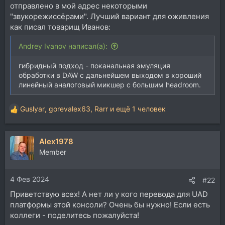
отправлено в мой адрес некоторыми
"звукорежиссёрами". Лучший вариант для оживления
как писал товарищ Иванов:
Andrey Ivanov написал(а):
гибридный подход - поканальная эмуляция
обработки в DAW с дальнейшем выходом в хороший
линейный аналоговый микшер с большим headroom.
Guslyar
,
gorevalex63
,
Rarr
и ещё 1 человек
Р
е
а
Alex1978
к
ц
Member
и
и
4 Фев 2024
:
#22
Приветствую всех! А нет ли у кого перевода для UAD
платформы этой консоли? Очень бы нужно! Если есть
коллеги - поделитесь пожалуйста!