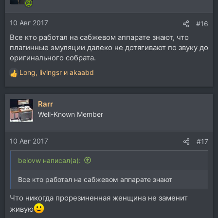
и
и
10 Авг 2017
:
#16
Все кто работал на сабжевом аппарате знают, что
плагинные эмуляции далеко не дотягивают по звуку до
оригинального собрата.
Long
,
livingsr
и
akaabd
Р
е
а
Rarr
к
ц
Well-Known Member
и
и
10 Авг 2017
:
#17
belovw написал(а):
Все кто работал на сабжевом аппарате знают
Что никогда прорезиненная женщина не заменит
живую