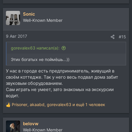
Sonic
Well-Known Member
9 Авг 2017
#15
gorevalex63 написал(а):
Этих богатых не поймёшь...))
У нас в городе есть предприниматель, живущий в
своём коттедже. Так у него весь подвал дома забит
звуковым оборудованием.
Сам играть не умеет, зато знакомых на экскурсии
водит.
Prisoner
,
akaabd
,
gorevalex63
и ещё 1 человек
Р
е
а
belovw
к
ц
Well-Known Member