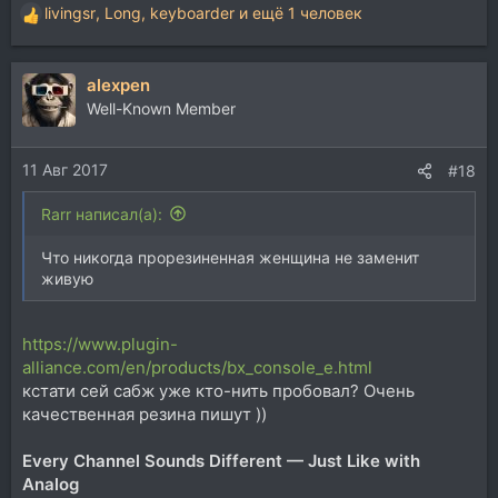
livingsr
,
Long
,
keyboarder
и ещё 1 человек
Р
е
а
alexpen
к
ц
Well-Known Member
и
и
11 Авг 2017
:
#18
Rarr написал(а):
Что никогда прорезиненная женщина не заменит
живую
https://www.plugin-
alliance.com/en/products/bx_console_e.html
кстати сей сабж уже кто-нить пробовал? Очень
качественная резина пишут ))
Every Channel Sounds Different — Just Like with
Analog