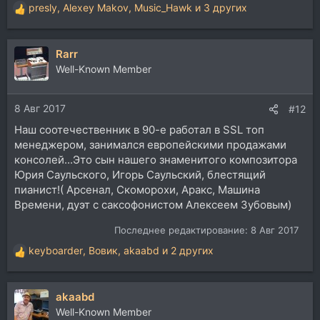
presly
,
Alexey Makov
,
Music_Hawk
и 3 других
Р
е
а
Rarr
к
ц
Well-Known Member
и
и
8 Авг 2017
:
#12
Наш соотечественник в 90-е работал в SSL топ
менеджером, занимался европейскими продажами
консолей...Это сын нашего знаменитого композитора
Юрия Саульского, Игорь Саульский, блестящий
пианист!( Арсенал, Скоморохи, Аракс, Машина
Времени, дуэт с саксофонистом Алексеем Зубовым)
Последнее редактирование:
8 Авг 2017
keyboarder
,
Вовик
,
akaabd
и 2 других
Р
е
а
akaabd
к
ц
Well-Known Member