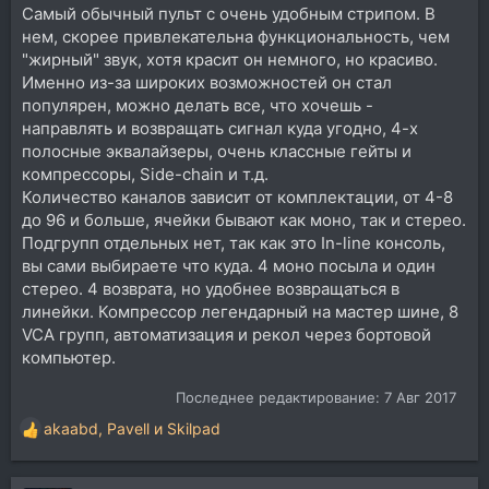
Самый обычный пульт с очень удобным стрипом. В
нем, скорее привлекательна функциональность, чем
"жирный" звук, хотя красит он немного, но красиво.
Именно из-за широких возможностей он стал
популярен, можно делать все, что хочешь -
направлять и возвращать сигнал куда угодно, 4-х
полосные эквалайзеры, очень классные гейты и
компрессоры, Side-chain и т.д.
Количество каналов зависит от комплектации, от 4-8
до 96 и больше, ячейки бывают как моно, так и стерео.
Подгрупп отдельных нет, так как это In-line консоль,
вы сами выбираете что куда. 4 моно посыла и один
стерео. 4 возврата, но удобнее возвращаться в
линейки. Компрессор легендарный на мастер шине, 8
VCA групп, автоматизация и рекол через бортовой
компьютер.
Последнее редактирование:
7 Авг 2017
akaabd
,
Pavell
и
Skilpad
Р
е
а