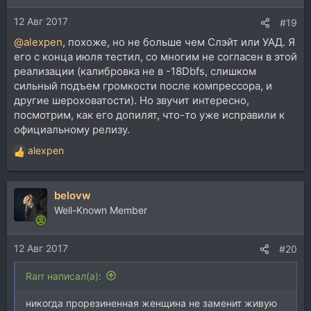
12 Авг 2017
#19
@alexpen
, похоже, но не больше чем Слэйт или УАД. Я
его с конца июля тестил, со многим не согласен в этой
реализации (калибровка не в -18Dbfs, слишком
сильный подъем громкости после компрессора, и
другие шероховатости). Но звучит интересно,
посмотрим, как его допилят, что-то уже исправили к
официальному релизу.
alexpen
Р
е
а
belovw
к
ц
Well-Known Member
и
и
12 Авг 2017
:
#20
Rarr написал(а):
никогда прорезиненная женщина не заменит живую