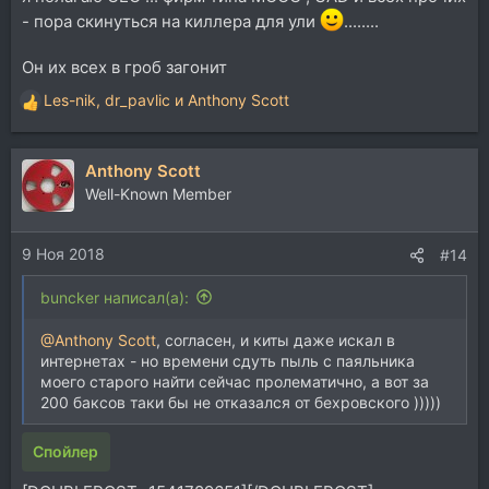
- пора скинуться на киллера для ули
........
Он их всех в гроб загонит
Les-nik
,
dr_pavlic
и
Anthony Scott
Р
е
а
Anthony Scott
к
ц
Well-Known Member
и
и
9 Ноя 2018
:
#14
buncker написал(а):
@Anthony Scott
, согласен, и киты даже искал в
интернетах - но времени сдуть пыль с паяльника
моего старого найти сейчас пролематично, а вот за
200 баксов таки бы не отказался от бехровского )))))
Спойлер