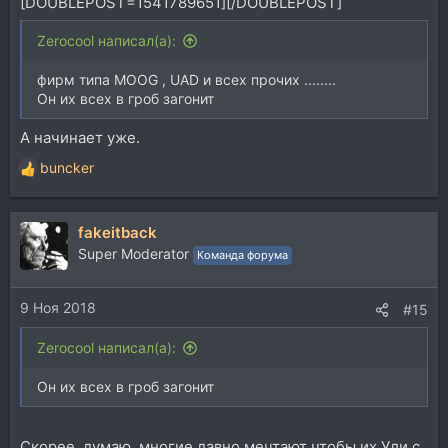
[DOUBLEPOST=1541789651][/DOUBLEPOST]
Zerocool написал(а):
фирм типа MOOG , UAD и всех прочих ........
Он их всех в гроб загонит
А начинает уже.
buncker
Р
е
а
fakeitback
к
ц
Super Moderator
Команда форума
и
и
9 Ноя 2018
:
#15
Zerocool написал(а):
Он их всех в гроб загонит
Скорее, думаю, многие давно мечтают чтобы их Ули с