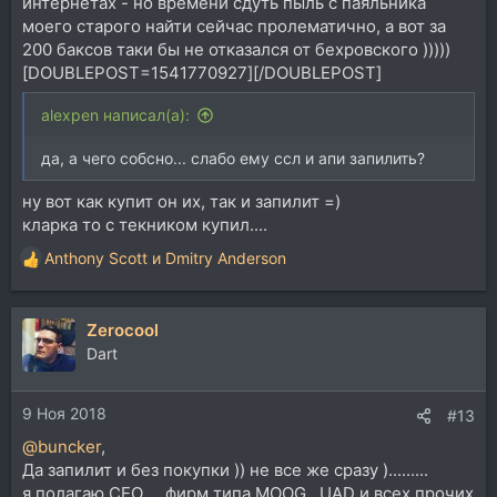
интернетах - но времени сдуть пыль с паяльника
моего старого найти сейчас пролематично, а вот за
200 баксов таки бы не отказался от бехровского )))))
[DOUBLEPOST=1541770927][/DOUBLEPOST]
alexpen написал(а):
да, а чего собсно... слабо ему ссл и апи запилить?
ну вот как купит он их, так и запилит =)
кларка то с текником купил....
Anthony Scott
и
Dmitry Anderson
Р
е
а
Zerocool
к
ц
Dart
и
и
9 Ноя 2018
:
#13
@buncker
,
Да запилит и без покупки )) не все же сразу ).........
я полагаю CEO ... фирм типа MOOG , UAD и всех прочих