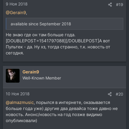
9 Ноя 2018
#19
@Gerain9
,
available since September 2018
Не знаю где он там больше года.
[DOUBLEPOST=1541797088][/DOUBLEPOST]А вот
Пультек - да. Ну хз, тогда странно, т.к. новость от
сегодня.
Gerain9
Well-Known Member
10 Ноя 2018
#20
@almazmusic
, порылся в интернете, оказывается
больше года уже) другие два девайса тоже давно не
новость. Анонс/новость на год позже видимо
опубликовали)