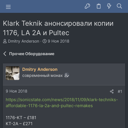
Klark Teknik анонсировали копии
1176, LA 2A и Pultec
А
Д
Dmitry Anderson
9 Ноя 2018
в
а
т
т
Прочее Оборудование
о
а
р
н
т
а
Dmitry Anderson
е
ч
современный монах
м
а
ы
л
а
9 Ноя 2018
#1
https://sonicstate.com/news/2018/11/09/klark-techniks-
affordable-1176-la-2a-and-pultec-remakes
1176-KT – £181
KT-2A – £271