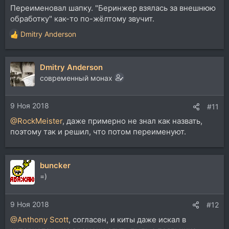
Переименовал шапку. "Беринжер взялась за внешнюю
обработку" как-то по-жёлтому звучит.
Dmitry Anderson
Р
е
а
Dmitry Anderson
к
ц
современный монах
и
и
9 Ноя 2018
:
#11
@RockMeister
, даже примерно не знал как назвать,
поэтому так и решил, что потом переименуют.
buncker
=)
9 Ноя 2018
#12
@Anthony Scott
, согласен, и киты даже искал в