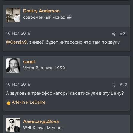
Dmitry Anderson
современный монах
10 Ноя 2018
#21
@Gerain9
, энивей будет интересно что там по звуку.
sunet
Victor Buruiana, 1959
10 Ноя 2018
#22
А звуковые трансформаторы как втиснули в эту цену?
Arlekin
и
LeDelire
Р
е
а
АлександрSova
к
ц
Well-Known Member
и