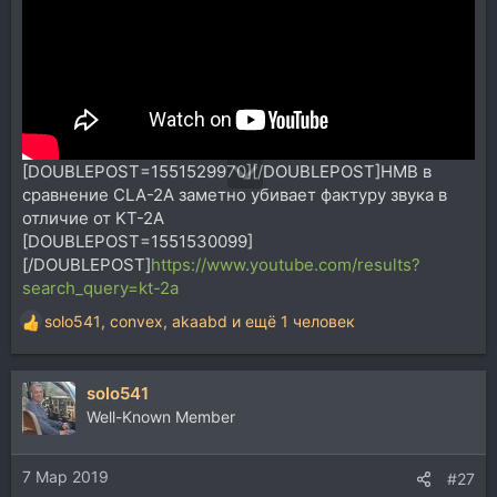
[DOUBLEPOST=1551529970][/DOUBLEPOST]НМВ в
сравнение CLA-2A заметно убивает фактуру звука в
отличие от KT-2A
[DOUBLEPOST=1551530099]
[/DOUBLEPOST]
https://www.youtube.com/results?
search_query=kt-2a
solo541
,
convex
,
akaabd
и ещё 1 человек
Р
е
а
solo541
к
ц
Well-Known Member
и
и
7 Мар 2019
:
#27