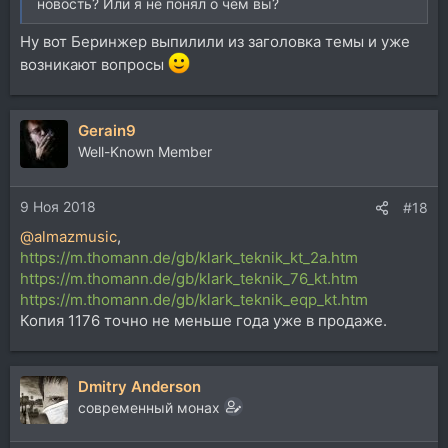
новость? Или я не понял о чем вы?
Ну вот Беринжер выпилили из заголовка темы и уже
возникают вопросы
Gerain9
Well-Known Member
9 Ноя 2018
#18
@almazmusic
,
https://m.thomann.de/gb/klark_teknik_kt_2a.htm
https://m.thomann.de/gb/klark_teknik_76_kt.htm
https://m.thomann.de/gb/klark_teknik_eqp_kt.htm
Копия 1176 точно не меньше года уже в продаже.
Dmitry Anderson
современный монах