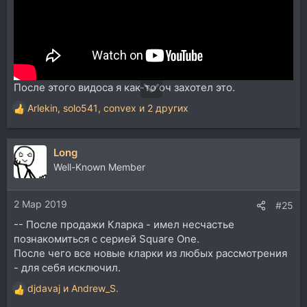
После этого видоса я как-то оч захотел это.
Arlekin
,
solo541
,
convex
и 2 других
Р
е
а
Long
к
ц
Well-Known Member
и
и
2 Мар 2019
:
#25
-- После продажи Кларка - имел несчастье
познакомиться с серией Square One.
После чего все новые кларки из любых рассмотрения
- для себя исключил.
djdavaj
и
Andrew_S.
Р
е