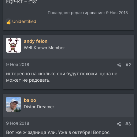
EQP-KT – £181
Последнее редактирование:
9 Ноя 2018
Unidentified
Р
е
а
andy felon
к
ц
Well-Known Member
и
и
9 Ноя 2018
:
#2
интересно на сколько они будут похожи. цена не
может не радовать.
baloo
Distor-Dreamer
9 Ноя 2018
#3
Вот же ж задница Ули. Уже в октябре! Вопрос