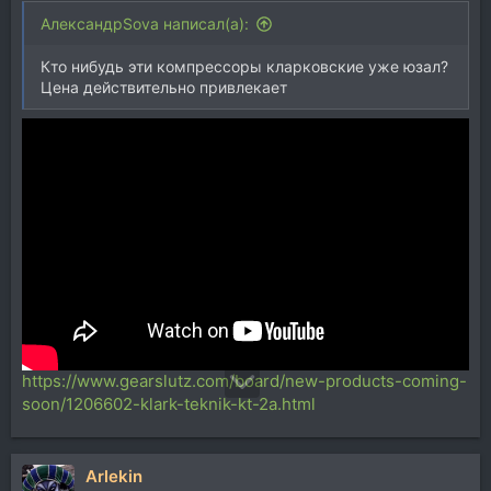
АлександрSova написал(а):
Кто нибудь эти компрессоры кларковские уже юзал?
Цена действительно привлекает
https://www.gearslutz.com/board/new-products-coming-
soon/1206602-klark-teknik-kt-2a.html
Arlekin