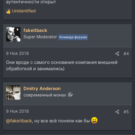
аутентичности открыт
Unidentified
Р
е
а
fakeitback
к
ц
Super Moderator
Команда форума
и
и
9 Ноя 2018
:
#4
Они вроде с самого основания компания внешней
обработкой и занимались)
Dmitry Anderson
современный монах
9 Ноя 2018
#5
@fakeitback
, ну все всё поняли как бы