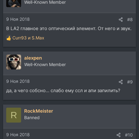
Well-Known Member
9 Ноя 2018
#8
В LA2 главное это оптический элемент. От него и звук.
Curr93
и
S.Max
Р
е
а
alexpen
к
ц
Well-Known Member
и
и
9 Ноя 2018
:
#9
да, а чего собсно... слабо ему ссл и апи запилить?
RockMeister
R
Banned
9 Ноя 2018
#10