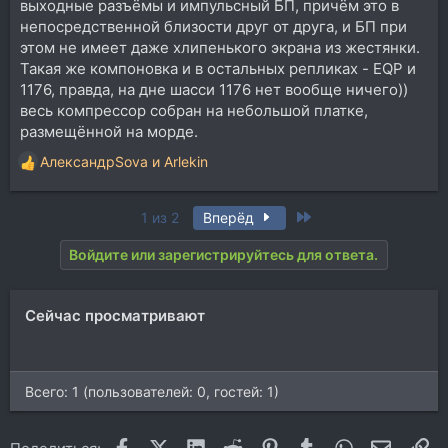
выходные разъёмы и импульсный БП, причём это в
непосредственной близости друг от друга, и БП при
этом не имеет даже хлипенького экрана из жестянки.
Такая же компоновка и в остальных репликах - EQP и
1176, правда, на дне шасси 1176 нет вообще ничего))
весь компрессор собран на небольшой платке,
размещённой на морде.
АлександрSova
и
Arlekin
Р
е
а
Last
1 из 2
Вперёд
к
ц
Войдите или зарегистрируйтесь для ответа.
и
и
:
Сейчас просматривают
Всего: 1 (пользователей: 0, гостей: 1)
Facebook
X (Twitter)
LinkedIn
Reddit
Pinterest
Tumblr
WhatsApp
Электр
Сс