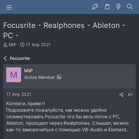
Focusrite - Realphones - Ableton -
PC -
А
Д
MIP
17 Апр 2021
в
а
т
т
Focusrite
о
а
р
н
MIP
M
т
а
Active Member
е
ч
м
а
ы
л
17 Апр 2021
#1
а
Коллеги, привет!
Подскажите пожалуйста, как можно удобно
скоммутировать Focusrite что бы весь поток с PC,
Ableton, проходил через Realphones. Слышал, можно
как-то заморочиться с помощью VB-Audio и Element.