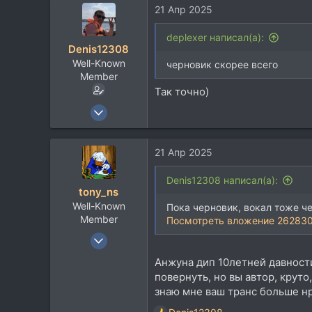
113
21 Апр 2025
к
ц
и
deplexer написал(а):
Denis12308
и
Well-Known
:
черновик скорее всего
Member
Так точно)
6 Июн 2015
7.506
9.317
21 Апр 2025
113
Москва
Denis12308 написал(а):
tony_ns
Well-Known
Пока черновик, вокал тоже ч
Member
Посмотреть вложение 26283
10 Мар 2004
4.381
Анжуна дип 10летней давности
1.291
повернуть, но вы автор, круто
113
знаю мне ваш транс больше нр
42