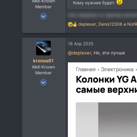
Well-Known
Кому нужнее будет.
Member
9 Мар 2006
или каждому по одному монит
2.409
deplexer
,
Denis12308
и
NotR
Р
3.058
е
113
а
18 Апр 2025
к
ц
@deplexer
, Не, эти лучше
и
kronos61
и
Well-Known
:
Member
15 Янв 2017
877
647
93
56