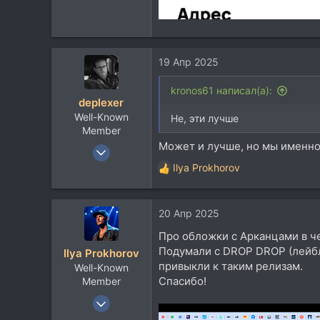
19 Апр 2025
kronos61 написал(а):
deplexer
Well-Known
Не, эти лучше
Member
Может и лучше, но мы именно
9 Янв 2012
12.022
Ilya Prokhorov
Р
8.938
е
а
113
20 Апр 2025
к
ц
Про обложки с Арканцами в ч
и
Подумали с DROP DROP (лейбл
Ilya Prokhorov
и
привыкли к таким релизам.
Well-Known
:
Спасибо!
Member
16 Авг 2007
3.822