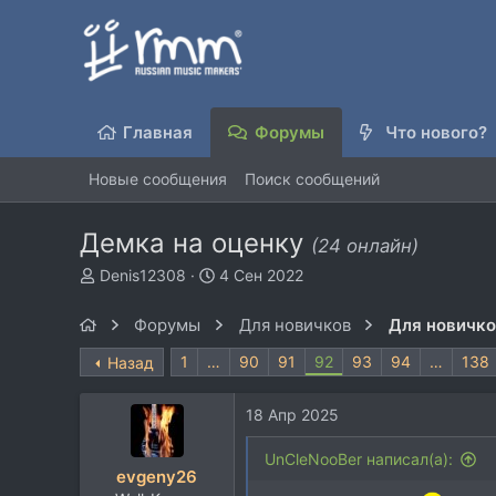
Главная
Форумы
Что нового?
Новые сообщения
Поиск сообщений
Демка на оценку
(24 онлайн)
А
Д
Denis12308
4 Сен 2022
в
а
т
т
Форумы
Для новичков
Для новичк
о
а
р
н
1
…
90
91
92
93
94
…
138
Назад
т
а
е
ч
18 Апр 2025
м
а
ы
л
UnCleNooBer написал(а):
а
evgeny26