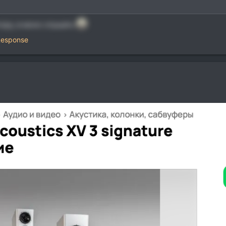
ору, в моно слушать
esponse