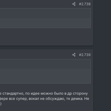
#2.738
#2.739
е стандартно, по идее можно было в др сторону
фере все супер, вокал не обсуждаю, тк демка. Не
)