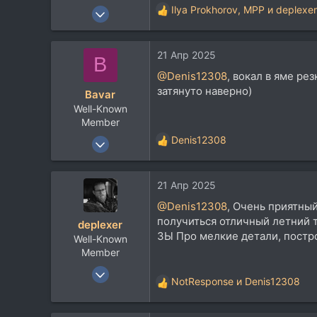
6 Июн 2015
Ilya Prokhorov
,
MPP
и
deplexer
Р
7.506
е
а
9.317
21 Апр 2025
к
B
113
ц
@Denis12308
, вокал в яме ре
и
Москва
затянуто наверно)
Bavar
и
Well-Known
:
Member
1 Сен 2009
Denis12308
Р
529
е
а
559
21 Апр 2025
к
93
ц
@Denis12308
, Очень приятный
и
45
получиться отличный летний т
deplexer
и
ЗЫ Про мелкие детали, постро
Well-Known
:
Member
9 Янв 2012
NotResponse
и
Denis12308
Р
12.022
е
8.938
а