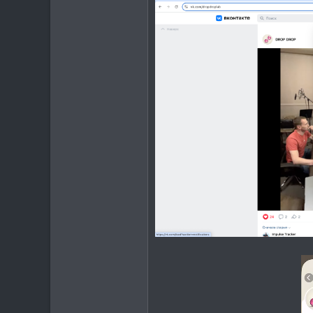
5.537
113