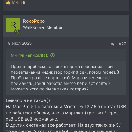
Ми-Фа
Р
е
а
RokoPopo
к
R
ц
Well-Known Member
и
и
18 Июл 2025
:
#22
Ми-Фа написал(а):
Привет, проблема с iLock второго поколения. При
перевтыкании индикатор горит 8 сек, потом гаснет.((
Пробовал разные порты юсб. Морозилку еще не
применял. Донгл работал много лет и вот опять.)
Может у кого-то была такая история?
Бывало и не такое ))
На Mac Pro 5,1 с системой Monterey 12.7.6 в портах USB
не работают айлоки, часто моргают (третьи). Через
хаб USB всё нормально.
В других системах всё работает. На двух таких же 5,1
тоже самое. У кого-то на М4 с новыми осями нечто