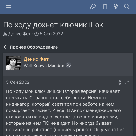
По ходу дохнет ключик iLok
А
Д
Денис Фет
5 Сен 2022
в
а
т
т
Прочее Оборудование
о
а
р
н
Денис Фет
т
а
Well-Known Member
е
ч
м
а
ы
л
5 Сен 2022
#1
а
По ходу мой ключик iLok (вторая версия) начинает
подыхать. Странно стал себя вести. Немного
индикатор, который светится при работе на нём
поморгает и гаснет. И всё. В Айлок менеджере его
становится не видно, соответственно и лицензии,
которые на нём ПО не видит. Но иногда бывает
нормально работает (но очень редко). Он у меня без
привязки к аккаунту (с железом давно шел