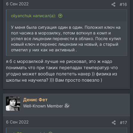
6 Сен 2022
:
#16
oliyanchuk написал(а):
У меня была ситуация один в один. Положил ключ на
пол часика в морозилку, потом воткнул в комп и
успел все лицензии перенести в облако. После купил
новый ключ и перенес лицензии на новый, а старый
отметил у них как не активный .
я б с морозилкой лучше не рисковал, это ж надо
понимать что при таких перепадах температур что
угодно может вообще полететь нахер )) физика из
школы не научила? ))) Вам просто повезло )
Денис Фет
Well-Known Member
6 Сен 2022
#17