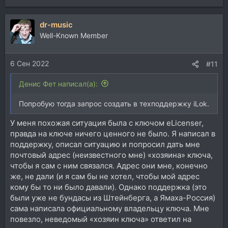
е
а
dr-music
к
ц
Well-Known Member
и
и
6 Сен 2022
:
#11
Денис Фет написал(а):
Попробую тогда запрос создать в техподдержку iLok.
У меня похожая ситуация была с ключом eLicenser,
правда на ключе ничего ценного не было. Я написал в
поддержку, описал ситуацию и попросил дать мне
почтовый адрес (неизвестного мне) «хозяина» ключа,
чтобы я сам с ним связался. Адрес они мне, конечно
же, не дали (и я сам бы не хотел, чтобы мой адрес
кому бы то ни было давали). Однако поддержка (это
были уже не бундасы из Штейнберга, а Ямаха-Россия)
сама написала официальному владельцу ключа. Мне
повезло, неведомый «хозяин ключа» ответил на