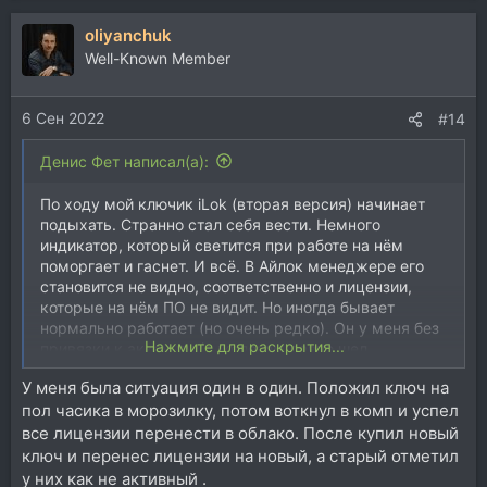
а
oliyanchuk
к
ц
Well-Known Member
и
и
6 Сен 2022
:
#14
Денис Фет написал(а):
По ходу мой ключик iLok (вторая версия) начинает
подыхать. Странно стал себя вести. Немного
индикатор, который светится при работе на нём
поморгает и гаснет. И всё. В Айлок менеджере его
становится не видно, соответственно и лицензии,
которые на нём ПО не видит. Но иногда бывает
нормально работает (но очень редко). Он у меня без
Нажмите для раскрытия...
привязки к аккаунту (с железом давно шел
комплектом, когда у ПроТулсов были типа плагины на
У меня была ситуация один в один. Положил ключ на
ключе при покупке железа и софта). Можно его как-
пол часика в морозилку, потом воткнул в комп и успел
то реанимировать? Есть ли способы оживить его?
все лицензии перенести в облако. После купил новый
ключ и перенес лицензии на новый, а старый отметил
у них как не активный .