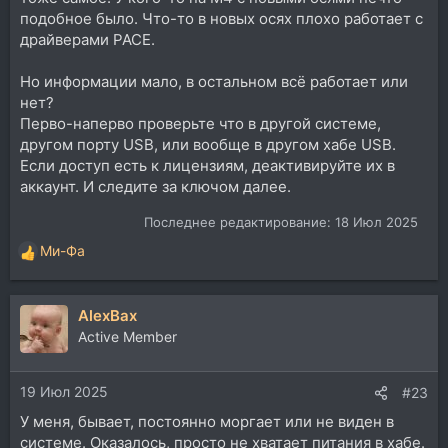
подобное было. Что-то в новых осях плохо работает с
драйверами PACE.
Но информации мало, в остальном всё работает или
нет?
Перво-наперво проверьте что в другой системе,
другом порту USB, или вообще в другом хабе USB.
Если доступ есть к лицензиям, деактивируйте их в
аккаунт. И следите за ключом далее.
Последнее редактирование:
18 Июл 2025
Ми-Фа
Р
е
а
AlexBax
к
ц
Active Member
и
и
19 Июл 2025
:
#23
У меня, бывает, постоянно моргает или не виден в
системе. Оказалось, просто не хватает питания в хабе.