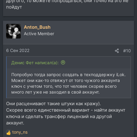
другого, то можете попрощаться, они точно на это не
пойдут
Anton_Bush
Active Member
6 Сен 2022
#10
Денис Фет написал(а):
Попробую тогда запрос создать в техподдержку iLok.
Может они как-то отвяжут от того чужого аккаунта
ключ с учетом того, что тот человек скорее всего
много лет уже не заходил в свой аккаунт.
Они расценивают такие штуки как кражу).
Скорее всего единственный вариант - найти аккаунт
ключа и сделать трансфер лицензий на другой
аккаунт.
tony_ns
Р