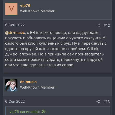
а
vip76
к
V
ц
Well-Known Member
и
и
6 Сен 2022
:
#12
@dr-music
, с E-Lic как-то проще, они дадаут даже
покупать и обновлять лицензии с чужого аккаунта. У
самого был ключ купленный с рук. Ну и перекинуть с
одного на другой ключ тоже нет проблем. С iLok,
думаю, сложнее. Но в принципе сам производитель
софта может решить, убрать, перекинуть на другой
или что еще сделать, это в их силах.
dr-music
Well-Known Member
6 Сен 2022
#13
vip76 написал(а):