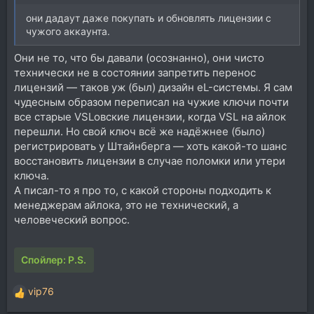
они дадаут даже покупать и обновлять лицензии с
чужого аккаунта.
Они не то, что бы давали (осознанно), они чисто
технически не в состоянии запретить перенос
лицензий — таков уж (был) дизайн eL-системы. Я сам
чудесным образом переписал на чужие ключи почти
все старые VSLовские лицензии, когда VSL на айлок
перешли. Но свой ключ всё же надёжнее (было)
регистрировать у Штайнберга — хоть какой-то шанс
восстановить лицензии в случае поломки или утери
ключа.
А писал-то я про то, с какой стороны подходить к
менеджерам айлока, это не технический, а
человеческий вопрос.
Спойлер:
P.S.
vip76
Р
е