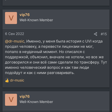
vip76
V
Well-Known Member
6 Сен 2022
#15
@dr-music
, Именно, у меня была история с UVI когда
продал человеку, а перевести лицензии не мог,
попало в неудачный момент. Но списался с
поддержкой, объяснил, вначале не хотели, но все же
договорился и они всё сами сделали по трансферу. Тут
именно человеческий вопрос и как там люди
подойдут и как с ними разговаривать.
dr-music
Р
е
а
vip76
к
V
ц
Well-Known Member
и
и