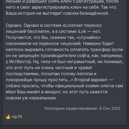
письмо и разрешил снять ключ с регистрации, после
чего я смог зарегистрировать ключ на себя. Так что
Ваша история не выглядит совсем безнадёжной.
Однако. Однако в системе eLicenser перенос
лицензий бесплатен, а в системе iLok — нет.
Получается, что Вы, скажем так, «случайно»
сэкономили на переносе лицензий. Наверно будет
неплохо выразить готовность оплатить трансфер (если
он не запрещён производителем софта, как, например,
у ИстВеста). Ну, типа «я был неграмотный, не понимал,
что этот путь не очень честный и чреват
последствиями, посыпаю голову пеплом и
покорнейше прошу простить...» Второй вариант —
слёзно просить, чтобы официальный хозяин ключа сам
вбил Ваш имэйл в аккаунт, но этот путь кажется
совсем уж нереальным.
Последнее редактирование:
6 Сен 2022
vip76
Р
е