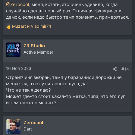
@Zerocool
, меня, кстати, это очень удивило, когда
случайно сделал первый раз. Отличная функция для
демок, если надо быстро темп поменять, примеряться.
Muzart
и
Vladimir74
Р
е
а
ZR Studio
к
ц
Active Member
и
и
16 Ноя 2023
:
#14
Стрейтчинг выбран, темп у барабанной дорожки не
меняется, а вот у гитарного лупа, да!
Что не так я делаю?
Может где-то стоит какая-то метка, типа, что это луп
и темп можно менять?
Zerocool
Dart