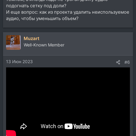
подогнать сетку под доли?
И еще вопрос: как из проекта удалить неиспользуемое
аудио, чтобы уменьшить объем?
Muzart
Well-Known Member
13 Июн 2023
#6