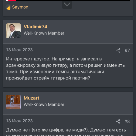
Saymon
Р
е
а
Vladimir74
к
ц
Well-Known Member
и
и
13 Июн 2023
:
#7
Интересует другое. Например, я записал в
аранжировку живую гитару, а потом решил изменить
темп. При изменении темпа автоматически
произойдет стрейч гитарной партии?
Muzart
Well-Known Member
13 Июн 2023
#8
Думаю нет (это же цифра, не миди?). Думаю там есть