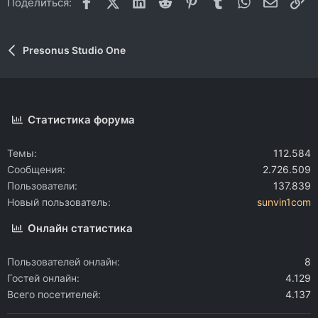
Facebook
X (Twitter)
LinkedIn
Reddit
Pinterest
Tumblr
WhatsApp
Электр
Сс
Поделиться:
Presonus Studio One
Статистика форума
Темы
112.584
Сообщения
2.726.509
Пользователи
137.839
Новый пользователь
sunvin1com
Онлайн статистика
Пользователей онлайн
8
Гостей онлайн
4.129
Всего посетителей
4.137