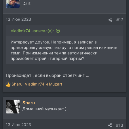
ц
Dart
и
и
13 Июн 2023
:
#12
Vladimir74 написал(а):
Интересует другое. Например, я записал в
аранжировку живую гитару, а потом решил изменить
темп. При изменении темпа автоматически
произойдет стрейч гитарной партии?
Произойдет , если выбран стретчинг ...
Sharu
,
Vladimir74
и
Muzart
Р
е
а
Sharu
к
ц
Домашний музыкант )
и
и
13 Июн 2023
:
#13