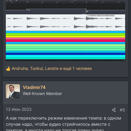
Andruha
,
Tunkul
,
Landre
и ещё 1 человек
Р
е
а
Vladimir74
к
ц
Well-Known Member
и
и
13 Июн 2023
:
#5
А как переключить режим изменения темпа: в одном
случае надо, чтобы аудио стрейчилось вместе с
темпом, а иногда надо не трогая длину аудио