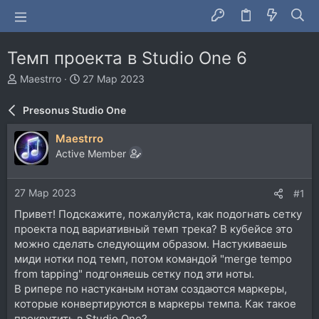
Темп проекта в Studio One 6
А
Д
Maestrro
27 Мар 2023
в
а
т
т
Presonus Studio One
о
а
р
н
Maestrro
т
а
Active Member
е
ч
м
а
ы
л
27 Мар 2023
#1
а
Привет! Подскажите, пожалуйста, как подогнать сетку
проекта под вариативный темп трека? В кубейсе это
можно сделать следующим образом. Настукиваешь
миди нотки под темп, потом командой "merge tempo
from tapping" подгоняешь сетку под эти ноты.
В рипере по настуканым нотам создаются маркеры,
которые конвертируются в маркеры темпа. Как такое
прокрутить в Studio One?