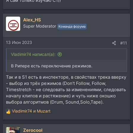
Я сам только изучаю С1))
Alex_HS
Super Moderator
Команда форума
13 Июн 2023
#11
Vladimir74 написал(а):
В Рипере есть переключение режимов.
Так и в S1 есть в инспекторе, в свойствах трека вверху
- выбор из трёх режимов (Don't Follow, Follow,
Timestretch - не следовать за изменениями, следовать
началу клипов и растяжение) и чуть ниже окошко
выбора алгоритмов (Drum, Sound,Solo,Tape).
Vladimir74
и
Muzart
Р
е
а
Zerocool
к