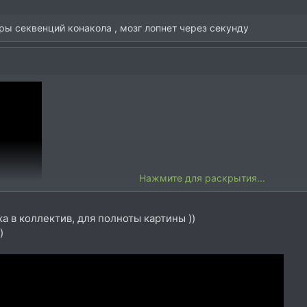
ары секвенций конакола , мозг лопнет через секунду
Нажмите для раскрытия...
а в коллектив, для полноты картины ))
)