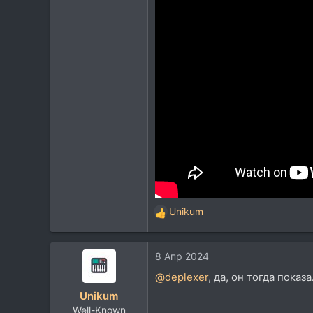
Unikum
Р
е
а
8 Апр 2024
к
ц
@deplexer
, да, он тогда показ
и
Unikum
и
Well-Known
: