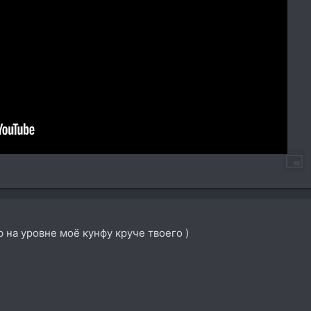
р на уровне моё кунфу круче твоего )