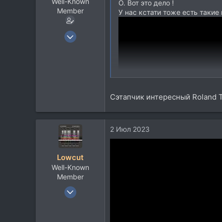
Well-Known
О. Вот это дело !
Member
У нас кстати тоже есть такие 
4 Апр 2023
4.001
2.314
113
57
Сэтапчик интересный Roland T
Mytischchi
Но народу, зачастую, безразли
iseerussia.bandcamp.com
2 Июл 2023
Lowcut
Well-Known
Member
19 Апр 2017
2.583
1.608