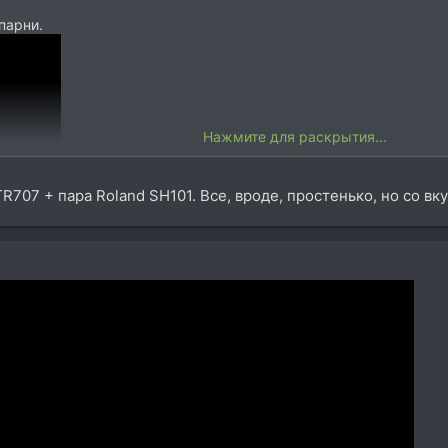
парни.
Нажмите для раскрытия...
R707 + пара Roland SH101. Все, вроде, простенько, но со в
чно как "тыц тыц" в голову заходит, вкуса пока нет.