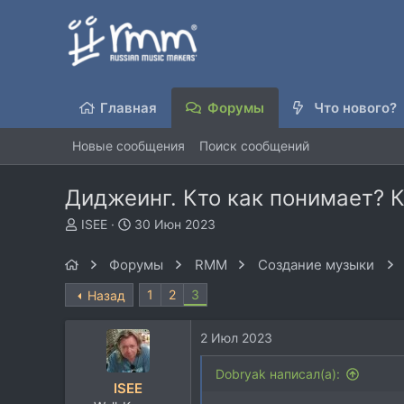
Главная
Форумы
Что нового?
Новые сообщения
Поиск сообщений
Диджеинг. Кто как понимает? 
А
Д
ISEE
30 Июн 2023
в
а
т
т
Форумы
RMM
Создание музыки
о
а
р
н
1
2
3
Назад
т
а
е
ч
2 Июл 2023
м
а
ы
л
Dobryak написал(а):
а
ISEE