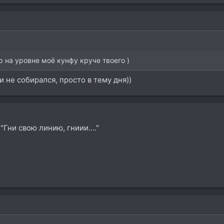
ор на уровне моё кунфу круче твоего )
и не собирался, просто в тему дня))
"Гни свою линию, гниии...."