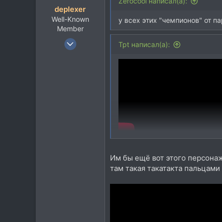
Rostov-on-Don
Zerocool написал(а):
deplexer
Well-Known
у всех этих "чемпионов" от п
Member
9 Янв 2012
Tpt написал(а):
12.020
8.935
113
Им бы ещё вот этого персонаж
там такая такатакта пальцами 