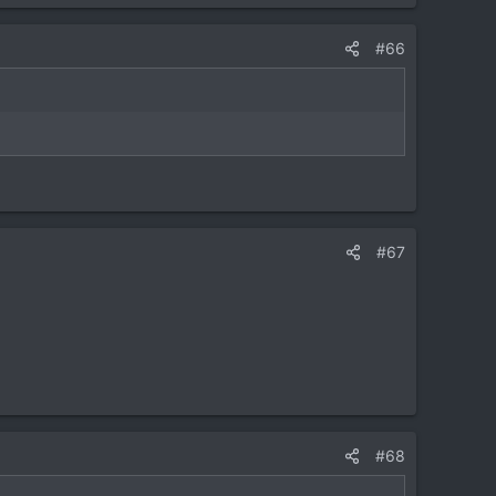
#66
#67
#68