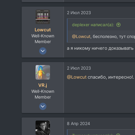
12.020
е
а
8.935
2 Июл 2023
к
113
ц
и
deplexer написал(а):
Lowcut
и
Well-Known
:
@Lowcut
, бесполезно, тут сп
Member
а я никому ничего доказывать 
19 Апр 2017
2.583
1.608
2 Июл 2023
113
@Lowcut
спасибо, интересно!. 
VR.j
Well-Known
Member
29 Апр 2014
944
464
8 Апр 2024
63