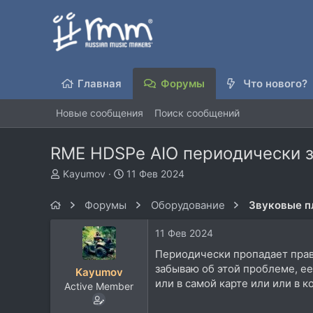
Главная
Форумы
Что нового?
Новые сообщения
Поиск сообщений
RME HDSPe AIO периодически за
А
Д
Kayumov
11 Фев 2024
в
а
т
т
Форумы
Оборудование
Звуковые п
о
а
р
н
11 Фев 2024
т
а
е
ч
Периодически пропадает правый
м
а
забываю об этой проблеме, ее
Kayumov
ы
л
или в самой карте или или в 
Active Member
а