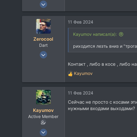
16 Янв 2013
139
42
11 Фев 2024
28
Москва
Kayumov написал(а):
Zerocool
www.mediagrad.ru
Dart
риходится лезть вниз и "трога
18 Май 2003
36.526
Контакт , либо в косе , либо на
37.785
Kayumov
Р
113
е
48
а
Belgorod
11 Фев 2024
к
ц
Сейчас не просто с косами эт
и
нужными входами выходами?
Kayumov
и
Active Member
:
16 Янв 2013