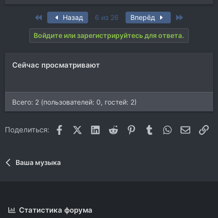
е
а
First
Last
Назад
6 из 26
Вперёд
к
ц
Войдите или зарегистрируйтесь для ответа.
и
и
:
Сейчас просматривают
Всего: 2 (пользователей: 0, гостей: 2)
Facebook
X (Twitter)
LinkedIn
Reddit
Pinterest
Tumblr
WhatsApp
Электр
Сс
Поделиться:
Ваша музыка
Статистика форума