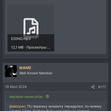
E20ND.mp3
12,1 MB · Просмотры: 470
MAME
Well-Known Member
19 Июл 2024
#177
deplexer написал(а):
@alexpen
, По первому моменту переделал, по-моему
ништяк ) Спс. Сейчас буду над вторым кропеть