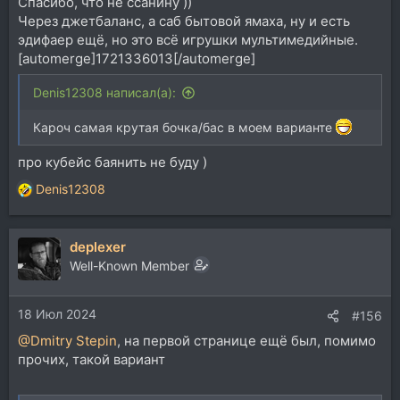
Спасибо, что не ссанину ))
Через джетбаланс, а саб бытовой ямаха, ну и есть
эдифаер ещё, но это всё игрушки мультимедийные.
[automerge]1721336013[/automerge]
Denis12308 написал(а):
Кароч самая крутая бочка/бас в моем варианте
про кубейс баянить не буду )
Denis12308
Р
е
а
deplexer
к
ц
Well-Known Member
и
и
18 Июл 2024
:
#156
@Dmitry Stepin
, на первой странице ещё был, помимо
прочих, такой вариант