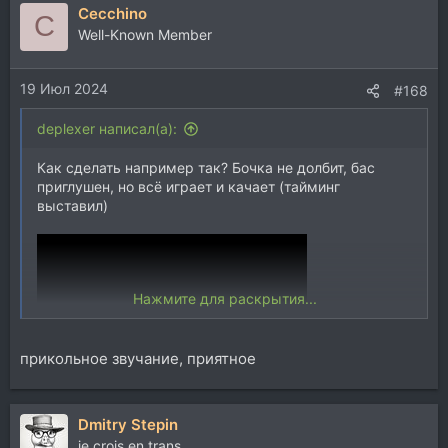
Cecchino
к
C
ц
Well-Known Member
и
и
19 Июл 2024
:
#168
deplexer написал(а):
Как сделать например так? Бочка не долбит, бас
приглушен, но всё играет и качает (тайминг
выставил)
Нажмите для раскрытия...
прикольное звучание, приятное
Dmitry Stepin
je crois en trans