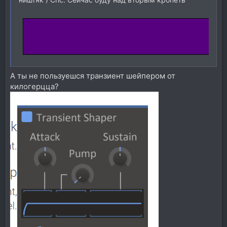
А ты не пользуешся транзиент шейпером от
килогерцца?