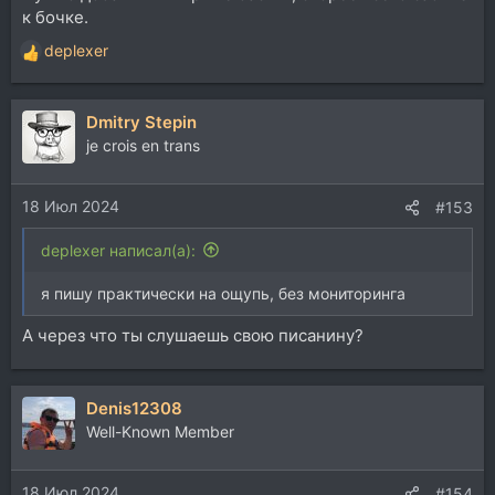
к бочке.
deplexer
Р
е
а
Dmitry Stepin
к
ц
je crois en trans
и
и
18 Июл 2024
:
#153
deplexer написал(а):
я пишу практически на ощупь, без мониторинга
А через что ты слушаешь свою писанину?
Denis12308
Well-Known Member
18 Июл 2024
#154