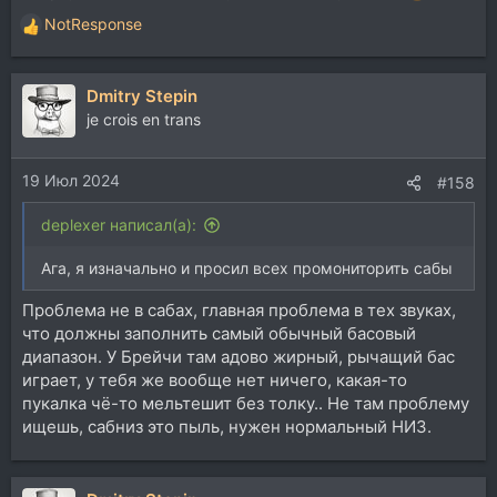
NotResponse
Р
е
а
Dmitry Stepin
к
ц
je crois en trans
и
и
19 Июл 2024
:
#158
deplexer написал(а):
Ага, я изначально и просил всех промониторить сабы
Проблема не в сабах, главная проблема в тех звуках,
что должны заполнить самый обычный басовый
диапазон. У Брейчи там адово жирный, рычащий бас
играет, у тебя же вообще нет ничего, какая-то
пукалка чё-то мельтешит без толку.. Не там проблему
ищешь, сабниз это пыль, нужен нормальный НИЗ.