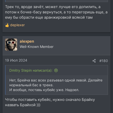
Трек то, вроде зачёт, может лучше его допилить, а
потом к бочке-басу вернуться, а то перегоришь еще, а
ему бы обрасти еще аранжировкой всякой там
deplexer
Р
е
а
alexpen
к
ц
Well-Known Member
и
и
19 Июл 2024
:
#180
Dmitry Stepin написал(а):
Нет, Брейча вас всех разъевал одной левой. Делайте
нормальный бас в треке.
И вообще, поставь кубейс уже. Надоел.
Чтобы поставить кубейс, нужно сначало Брайху
назвать Брайхой )))