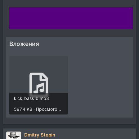
Вложения
kick_bass_b.mp3
597,4 KB · Просмотры: 519
Dmitry Stepin