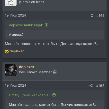
je crois en trans
19 Июл 2024
#161
deplexer написал(а):
А здесь?
Мне чёт надоело, может быть Денчик подскажет?..
deplexer
Р
е
а
deplexer
к
ц
Well-Known Member
и
и
19 Июл 2024
:
#162
Dmitry Stepin написал(а):
Мне чёт надоело, может быть Денчик подскажет?..