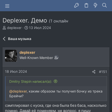
Deplexer. Демо
(1 онлайн
А
Д
deplexer
13 Июл 2024
в
а
т
т
Ваша музыка
о
а
р
н
т
а
deplexer
е
ч
Well-Known Member
м
а
ы
л
а
18 Июл 2024
#151
Dmitry Stepin написал(а):
@deplexer
, каким образом ты получил бочку из трека
Брейчи?
сэмплировал с куска, где она была без баса, насколько
помню. Давай её поменяем, не вопрос, я пишу