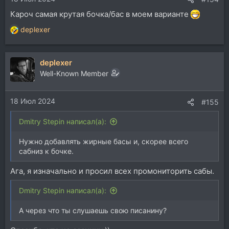
Кароч самая крутая бочка/бас в моем варианте
deplexer
Р
е
а
deplexer
к
ц
Well-Known Member
и
и
18 Июл 2024
:
#155
Dmitry Stepin написал(а):
Нужно добавлять жирные басы и, скорее всего
сабниз к бочке.
Ага, я изначально и просил всех промониторить сабы.
Dmitry Stepin написал(а):
А через что ты слушаешь свою писанину?