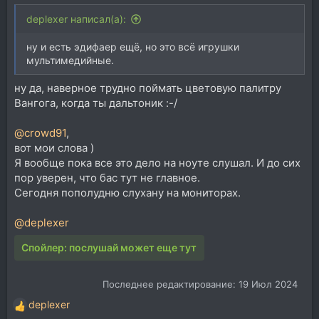
deplexer написал(а):
ну и есть эдифаер ещё, но это всё игрушки
мультимедийные.
ну да, наверное трудно поймать цветовую палитру
Вангога, когда ты дальтоник :-/
@crowd91
,
вот мои слова )
Я вообще пока все это дело на ноуте слушал. И до сих
пор уверен, что бас тут не главное.
Сегодня пополудню слухану на мониторах.
@deplexer
Спойлер:
послушай может еще тут
Последнее редактирование:
19 Июл 2024
deplexer
Р