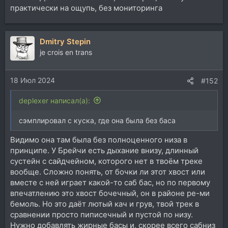
практически на ощупь, без мониторинга
Dmitry Stepin
je crois en trans
18 Июл 2024
#152
deplexer написал(а):
сэмплировал с куска, где она была без баса
Видимо она там была без полноценного низа в
принципе. У Брейчи есть дыхание внизу, длинный
сустейн с сайдчейном, которого нет в твоём треке
вообще. Сложно понять, от бочки ли этот хвост или
вместе с ней играет какой-то саб бас, но по первому
впечатлению это хвост бочечный, он в районе ре-ми
бемоль. Но это даёт лютый кач и грув, твой трек в
сравнении просто пиписечный и пустой по низу.
Нужно добавлять жирные басы и, скорее всего сабниз