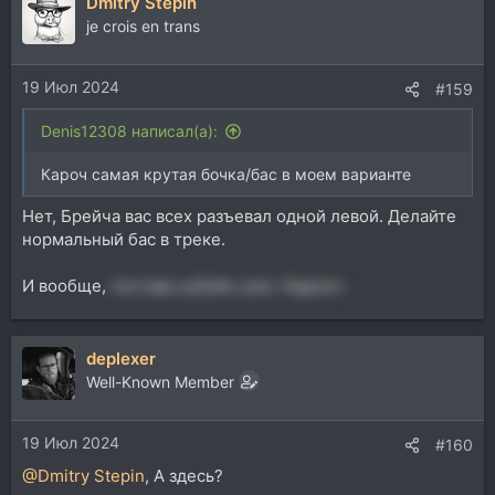
Dmitry Stepin
je crois en trans
19 Июл 2024
#159
Denis12308 написал(а):
Кароч самая крутая бочка/бас в моем варианте
Нет, Брейча вас всех разъевал одной левой. Делайте
нормальный бас в треке.
И вообще,
поставь кубейс уже. Надоел.
deplexer
Well-Known Member
19 Июл 2024
#160
@Dmitry Stepin
, А здесь?