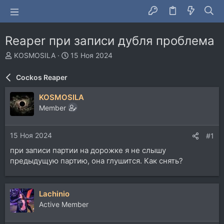
Reaper при записи дубля проблема
А
Д
KOSMOSILA
15 Ноя 2024
в
а
т
т
Cockos Reaper
о
а
р
н
KOSMOSILA
т
а
Member
е
ч
м
а
ы
л
15 Ноя 2024
#1
а
при записи партии на дорожке я не слышу
предыдущую партию, она глушится. Как снять?
Lachinio
Active Member