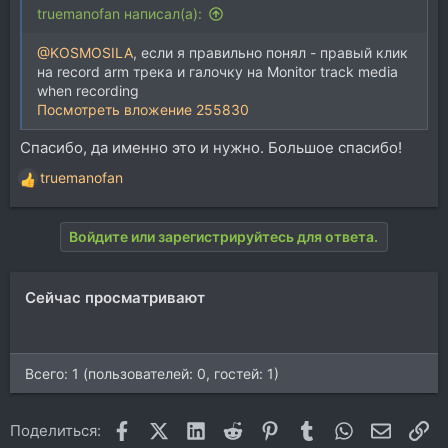
truemanofan написал(а):
@KOSMOSILA
, если я правильно понял - правый клик
на record arm трека и галочку на Monitor track media
when recording
Посмотреть вложение 255830
Спасибо, да именно это и нужно. Большое спасибо!
truemanofan
Р
е
а
Войдите или зарегистрируйтесь для ответа.
к
ц
и
Сейчас просматривают
и
:
Всего: 1 (пользователей: 0, гостей: 1)
Facebook
X (Twitter)
LinkedIn
Reddit
Pinterest
Tumblr
WhatsApp
Электр
Сс
Поделиться: