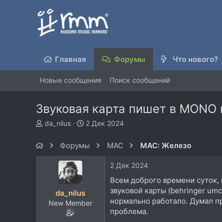
Главная
Форумы
Что нового?
Новые сообщения
Поиск сообщений
Звуковая карта пишет в MONO 
А
Д
da_nilus
2 Дек 2024
в
а
т
т
Форумы
MAC
MAC: Железо
о
а
р
н
2 Дек 2024
т
а
е
ч
Всем доброго времени суток, 
м
а
звуковой карты (behringer umc
da_nilus
ы
л
нормально работало. Думал пр
New Member
а
проблема.