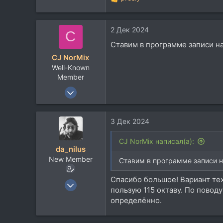
Р
е
а
2 Дек 2024
к
C
ц
Ставим в программе записи на
и
CJ NorMix
и
Well-Known
:
Member
6 Фев 2011
698
425
3 Дек 2024
63
CJ NorMix написал(а):
da_nilus
New Member
Ставим в программе записи н
Спасибо большое! Вариант тех
3 Мар 2020
пользую 115 октаву. По поводу
29
определённо.
1
3