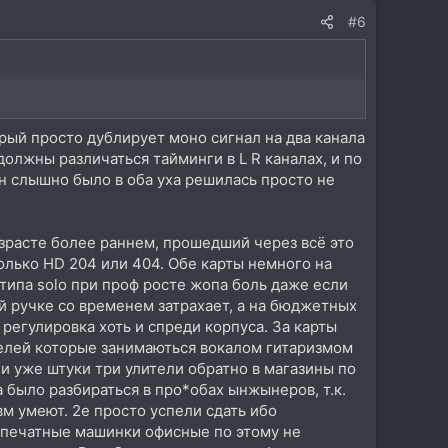
#6
рый просто дублирует моно сигнал на два канала
 должны различаться тайминги в L R каналах, и по
н слышно было в оба уха решилась просто не
озрасте более раннем, прошедший через всё это
только HD 204 или 404. Обе карты немного на
типа solo при проф росте жопа боль даже если
й ручке со временем затрахает, а на бюджетных
регулировка хоть и спреди корпуса. За карты
телей которые занимаються вокалом гитаризмом
и уже штуки три улители обратно в магазины по
 было разбираться в про*обах ынжынеров, т.к.
вм умеют. 2е просто успели сдать ибо
о печатные машинки офисные по этому не