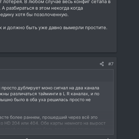
т лотерея. В любом случае весь конфиг сетапа в
 А разбираться в этом некогда когда
редину хотя бы позолоченную.
к и должно быть уже давно вымерли простите.
#7
 просто дублирует моно сигнал на два канала
лжны различаться тайминги в L R каналах, и по
лышно было в оба уха решилась просто не
асте более раннем, прошедший через всё это
ько HD 204 или 404. Обе карты немного на вырост
при проф росте жопа боль даже если привыкаешь
менем затрахает, а на бюджетных мониках ручку