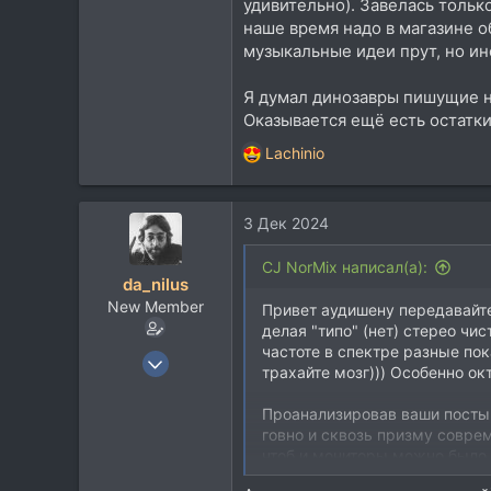
удивительно). Завелась тольк
наше время надо в магазине об
музыкальные идеи прут, но ин
Я думал динозавры пишущие н
Оказывается ещё есть остатки
Lachinio
Р
е
а
3 Дек 2024
к
ц
и
CJ NorMix написал(а):
da_nilus
и
New Member
:
Привет аудишену передавайте
делая "типо" (нет) стерео чис
частоте в спектре разные по
3 Мар 2020
трахайте мозг))) Особенно ок
29
1
Проанализировав ваши посты 
говно и сквозь призму соврем
3
чтоб и мониторы можно было 
26
к звуку "полумультимидийных