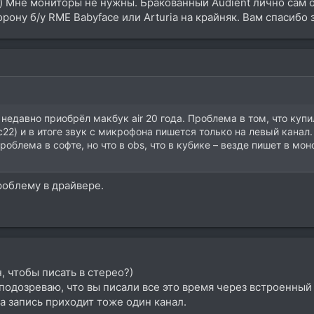
) Мне мониторы не нужны. Бракованный Audient лично сам о
себе учитывая что у большинства ступенчатая регулировка хоть
орону б/у RME Babyface или Arturia на крайняк. Вам спасибо
ающих. порядка 10 радостных пользователей которые занимают
е аудиенты которые тут ни раз рекламировали уже штуки три у
 хорошем аппарате. Брак? ХЗ. Детям некогда было разбираться 
е ещё в электротехнику и архитектуру эвм умеют. 2е просто усп
япа(ну там аппараты чисто печатные машинки офисные по этому 
и всё. Motu тоже чот лотерея. В любом случае весь конфиг сет
то карты лотерея. А разбираться в этом некогда когда музыкал
ую середину хотя бы позолоченную.
недавно приобрёл макбук air 20 года. Проблема в том, что купи
c22) и в итоге звук с микрофона пишется только на левый канал.
на одномембранный микрофон в "стерео" и верующие что так и
облема в софте, но что в obs, что в кубике – везде пишет в м
 этого вируса.
роблему в драйвере.
, чтобы писать в стерео?)
, подозреваю, что вы писали все это время через встроенны
а запись приходит тоже один канал.