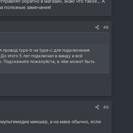
тправлял обратно в магазин, знаю что такое… А
 и спреди корпуса. За карты могу сказать только
 за полезные замечания!
ься вокалом гитаризмом битописанием.
лители обратно в магазины по причине вечных
в про*обах ынжынеров, т.к. хочеться заниматься
ели сдать ибо подключали к ноутам у которых с
#8
не удивительно). Завелась только одна Evo
апа в наше время надо в магазине обкатывать по
ьные идеи прут, но иногда приходится немного
л провод type-b на type-c для подключения
 До этого 5 лет подключал в винду и всё
 должно быть уже давно вымерли простите.
оно. Подскажите пожалуйста, в чём может быть
#9
й мультимедиа микшер, а на маке обычно, если