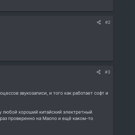
#2
#3
цессов звукозаписи, и того как работает софт и
му любой хороший китайский электретный
 раз проверенно на Maono и ещё каком-то