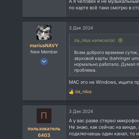
А я человек и не музыкальный
крутить каждый раз ну такое 
по карте всё таки смотрю в ст
хорошее особенно для начин
Остальные карты лотерея теж
отвалов и недостаточной при
музыкой, да и рано ибо не вс
3 Дек 2024
питанием по юсб какая-то шл
мультиканалка на стационаре 
da_nilus написал(а):
возможности. Что Мак с ПК, ч
mariusNAVY
чтоб хотя бы выбрать ту сам
New Member
Всем доброго времени суток, 
звуковой карты (behringer um
2 Дек 2024
Я думал динозавры пишущие 
нормально работало. Думал пр
Оказывается ещё есть остатки
18
проблема.
4
МАС это не Windows, ищите п
3
da_nilus
Р
е
а
3 Дек 2024
к
П
ц
А у вас разве стерео микрофон
и
Не знаю, как сейчас на винде
пользователь
и
подключаешь один канал, то н
6403
: