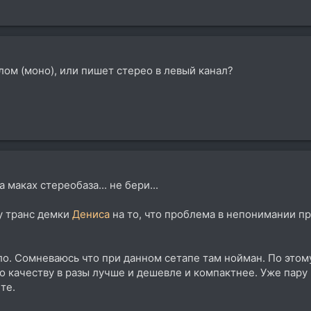
ом (моно), или пишет стерео в левый канал?
 маках стереобаза... не бери...
у транс демки
Дениса
на то, что проблема в непонимании про
о. Сомневаюсь что при данном сетапе там нойман. По это
о качеству в разы лучше и дешевле и компактнее. Уже пару
те.