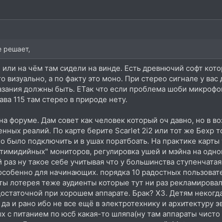
е решает,
или на чём там сидели на винде. Есть древнючий софт кото
то визуально, а по факту это моно. При стерео сигнале у вас
казания должны быть. ЕТак что если проблема шоби микрофо
ава 115 там стерео в природе нету.
а форуме. Дам совет как человек который оч давно, но в в
енных реалий. По карте берите Scarlet 2i2 или тот же Бехр 
 было подключить и в ушах поратбоать. На практике карты 
тимидийных" мониторов, регулировка ушей и мэйна на одно
 раз ну такое себе учитывая что у большинства ступенчатая 
 особенно для начинающих. порядка 10 радостных пользова
ы лотерея теже аудиенты которые тут ни раз рекламировал
остаточной при хорошем аппарате. Брак? ХЗ. Детям некогда
 да и рано ибо не все ещё в электротехнику и архитектуру э
х с питанием по юсб какая-то шляпа(ну там аппараты чист