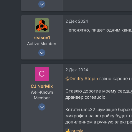
3 Мар 2020
29
1
2 Дек 2024
3
Непонятно, пишет одним канал
26
reason1
Active Member
10 Мар 2024
113
87
2 Дек 2024
C
28
@Dmitry Stepin
гавно кароче на
reason1.ucoz.net
CJ NorMix
Ставлю дорогие моему сердц
Well-Known
драйвер coreaudio.
Member
6 Фев 2011
Кстати umc22 шумящее барахл
698
микрофон на встройку будет п
425
допиленном в ручную электре
63
presly