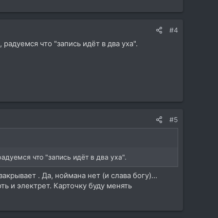
#4
радуемся что "запись идёт в два уха".
#5
дуемся что "запись идёт в два уха".
крывает . Да, ноймана нет (и слава богу)…
оть и электрет. Карточку буду менять