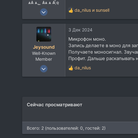
ѧѦ ѧ ̢ ̱ ̧̱ Ѧѧ ѧ Ѧ ̵̗̊o̵̖
19 Июн 2006
da_nilus
и
sunsell
Р
1.715
е
а
1.166
3 Дек 2024
к
113
ц
Микрофон моно.
и
Запись делаете в моно для за
Jeysound
и
Получаете моносигнал. Звуча
Well-Known
:
Профит. Дальше раскапывать 
Member
30 Апр 2012
da_nilus
Р
5.548
е
а
3.628
к
113
ц
Russia
и
Сейчас просматривают
и
:
Всего: 2 (пользователей: 0, гостей: 2)