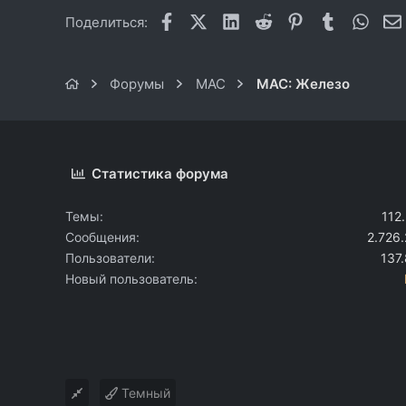
Facebook
X (Twitter)
LinkedIn
Reddit
Pinterest
Tumblr
What
Поделиться:
Форумы
MAC
MAC: Железо
Статистика форума
Темы
112
Сообщения
2.726
Пользователи
137
Новый пользователь
Темный