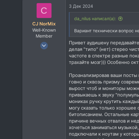
3 Дек 2024
26
C
da_nilus написал(а):
CJ NorMix
Well-Known
Вариант технически вопрос н
Member
Привет аудишену передавайте 
6 Фев 2011
делая "типо" (нет) стерео чис
698
частоте в спектре разные по
425
трахайте мозг))) Особенно окт
63
Проанализировав ваши посты н
говно и сквозь призму соврем
вырост чтоб и мониторы можно
привыкаешь к звуку "полумуль
мониках ручку крутить каждый
могу сказать только хорошее
битописанием. Остальные карт
причине вечных отвалов и нед
хочеться заниматься музыкой,
подключали к ноутам у которы