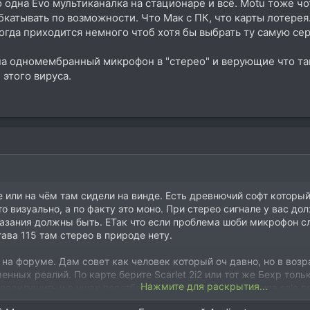
о одна Evo мультиканалка на стационаре и всё. Motu тоже чо
катывать по возможности. Что Мак с ПК, что карты лотерея.
огда приходится немного чтоб хотя бы выбрать ту самую се
а одномембранный микрофон в "стерео" и верующие что та
 этого вируса.
 или на чём там сидели на винде. Есть древнючий софт который
то визуально, а по факту это моно. При стерео сигнале у вас до
казания должны быть. ЕТак что если проблема шоби микрофон с
тава 115 там стерео в природе нету.
на форуме. Дам совет как человек который оч давно, но в возр
енных реалий. По карте берите Scarlet 2i2 или тот же Бехр тол
Нажмите для раскрытия...
подключить и в ушах поратбоать. На практике карты типа solo 
" мониторов, регулировка ушей и мэйна на одной ручке со вре