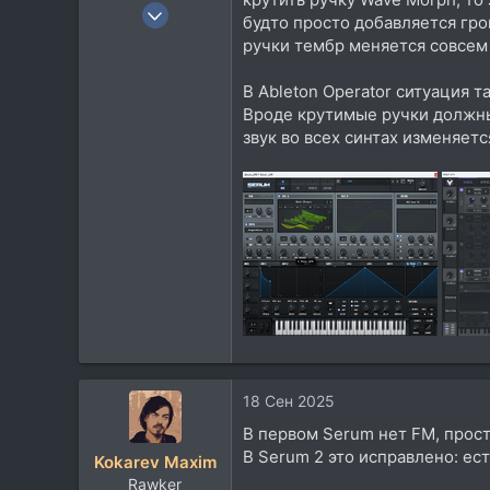
19 Июл 2021
будто просто добавляется гро
193
ручки тембр меняется совсем 
42
В Ableton Operator ситуация та
28
Вроде крутимые ручки должны 
38
звук во всех синтах изменяет
18 Сен 2025
В первом Serum нет FM, просто
В Serum 2 это исправлено: ес
Kokarev Maxim
Rawker