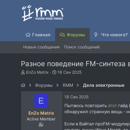
Главная
Форумы
Что нового?
Новые сообщения
Поиск сообщений
Разное поведение FM-синтеза в
А
Д
EnZo Matrix
18 Сен 2025
в
а
т
т
Форумы
RMM
Дела электронные
о
а
р
н
18 Сен 2025
E
т
а
е
ч
Пытаюсь повторить
этот
гайд 
м
а
обнаружил странную вещь - не 
EnZo Matrix
ы
л
Active Member
а
Если в Вайтал проFM-модулир
крутить ручку Wave Morph, то 