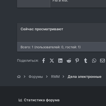
FM и RM.
46
Барнаул
recording-studio.ru
Сейчас просматривают
Всего: 1 (пользователей: 0, гостей: 1)
Facebook
X (Twitter)
LinkedIn
Reddit
Pinterest
Tumblr
What
Поделиться:
Форумы
RMM
Дела электронные
Статистика форума