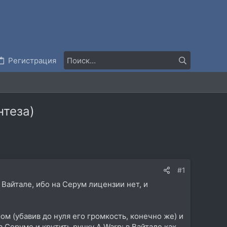
Регистрация
нтеза)
#1
 Вайтале, ибо на Серум лицензии нет, и
 (убавив до нуля его громкость, конечно же) и
в Серуме и крутить ручку A Warp: в Вайтале как