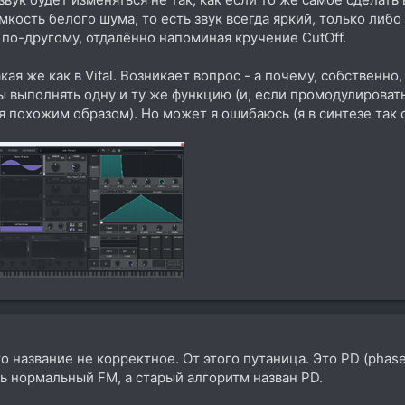
мкость белого шума, то есть звук всегда яркий, только либо
по-другому, отдалённо напоминая кручение CutOff.
кая же как в Vital. Возникает вопрос - а почему, собственно, 
выполнять одну и ту же функцию (и, если промодулировать
ся похожим образом). Но может я ошибаюсь (я в синтезе так 
 название не корректное. От этого путаница. Это PD (phase d
ть нормальный FM, а старый алгоритм назван PD.