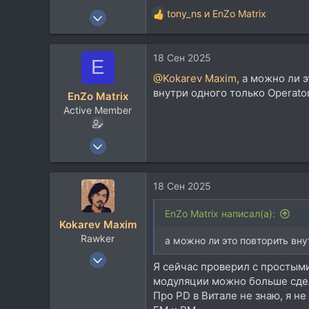
13 Май 2007
tony_ns
и
EnZo Matrix
Р
6.543
е
а
6.437
18 Сен 2025
к
E
113
ц
@Kokarev Maxim
, а можно ли 
и
46
внутри одного только Operato
EnZo Matrix
и
Барнаул
Active Member
:
recording-studio.ru
19 Июл 2021
193
42
18 Сен 2025
28
38
EnZo Matrix написал(а):
Kokarev Maxim
Rawker
а можно ли это повторить внут
13 Май 2007
Я сейчас проверил с простыми
6.543
модуляции можно больше сде
6.437
Про PD в Витале не знаю, я 
113