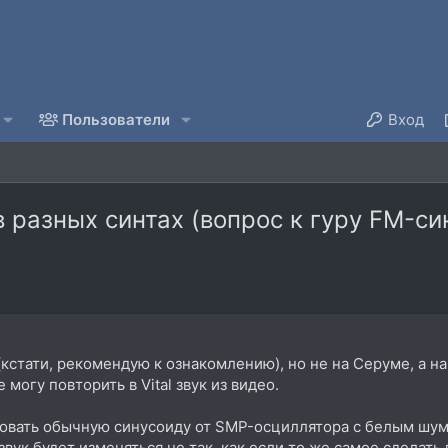
Пользователи
Вход
 разных синтах (вопрос к гуру FM-си
(кстати, рекомендую к ознакомлению), но не на Серуме, а на
могу повторить в Vital звук из видео.
овать обычную синусоиду от SMP-осциллятора с белым шумом
звук будет изменяться не так, как если то же самое сделать 