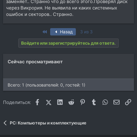
заменяет.. Странно что до всего этого.Проверял диск
через Викрория. Не выявила ни каких системных
ошибок и секторов.. Странно.
First
Назад
3 из 3
Войдите или зарегистрируйтесь для ответа.
Сейчас просматривают
Всего: 1 (пользователей: 0, гостей: 1)
Facebook
X (Twitter)
LinkedIn
Reddit
Pinterest
Tumblr
WhatsApp
Электр
Сс
Поделиться:
PC: Компьютеры и комплектующие