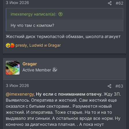
3 Июн 2026
#62
imexenergy написал(а):
Ну что там с компом?
Жесткий диск термопастой обмазан, школота атакует
presly
,
Ludwid
и
Gragar
Р
е
а
Gragar
к
ц
Active Member
и
и
3 Июн 2026
:
#63
@imexenergy
,
Ну если с пониманием отвечу.
Жду ЗП.
Выявилось. Оператива и жесткий. Сам жесткий еще
оказался с битыми секторами.. Разумеется новый
жесткий. И оператива. Тоже старые. На то и на то
выдавало эти синьки. А остальное вроде все норм. Ну
конечно за диагностика платная. . А пока ноут