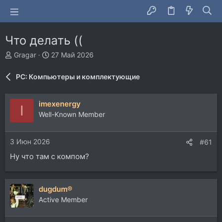
Что делать ((
А
Д
Gragar
27 Май 2026
в
а
т
т
PC: Компьютеры и комплектующие
о
а
р
н
т
а
imexenergy
I
е
ч
Well-Known Member
м
а
ы
л
а
3 Июн 2026
#61
Ну что там с компом?
dugdum®
Active Member