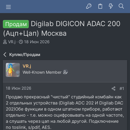
Digilab DIGICON ADAC 200
Продам
(Ацп+Цап) Москва
А
Д
VR.j
18 Июн 2026
в
а
т
т
Куплю/Продам
о
а
р
н
VR.j
т
а
Well-Known Member
е
ч
м
а
ы
л
18 Июн 2026
#1
а
Продаю прекрасный "чистый" студийный комбайн как
2 отдельных устройства (Digilab ADC 202 И Digilab DAC
202)Обе функции в одном штатном приборе, работают
отдельно - т.е. можно оцифровывать на одной частоте,
а слушать через цап на любой другой. Подключение
по toslink, s/pdif, AES.