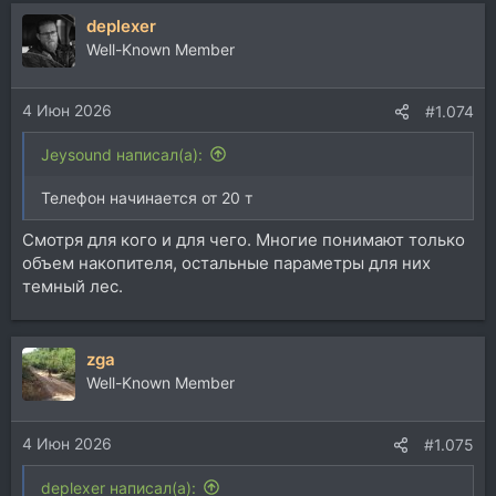
а
deplexer
к
ц
Well-Known Member
и
и
4 Июн 2026
:
#1.074
Jeysound написал(а):
Телефон начинается от 20 т
Смотря для кого и для чего. Многие понимают только
объем накопителя, остальные параметры для них
темный лес.
zga
Well-Known Member
4 Июн 2026
#1.075
deplexer написал(а):