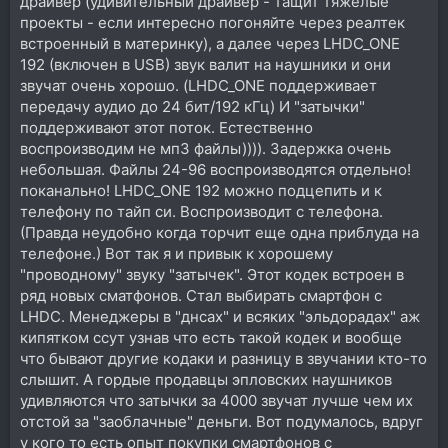
драйвер (удивительный драйвер - тащит тяжелые
проекты - если интересно погоняйте через реалтек
встроенный в материнку), а далее через LHDC_ONE
192 (включен в USB) звук валит на наушники и они
звучат очень хорошо. (LHDC_ONE поддерживает
передачу аудио до 24 бит/192 кГц) И "затычки"
поддерживают этот поток. Естественно
воспроизводим не мп3 файлы)))). Задержка очень
небольшая. Файлы 24-96 воспроизводятся отдельно!
поканально! LHDC_ONE 192 можно подцепить и к
телефону по тайп си. Воспроизводит с телефона.
(Правда неудобно когда торчит еще одна приблуда на
телефоне.) Вот так я и привык к хорошему
"проводному" звуку "затычек". Этот кодек встроен в
ряд новых сматфонов. Стал выбирать смартфон с
LHDC. Менеджеры в "днсах" и всяких "эльдорадах" аж
кипятком ссут узнав что есть такой кодек и вообще
что бывают другие кодаки и разницу в звучании кто-то
слышит. А гордые продавцы эпловских наушников
удивляются что затычки за 4000 звучат лучше чем их
отстой за "заоблачные" деньги. Вот подумалось, вдруг
у кого то есть опыт покупки смартфонов с