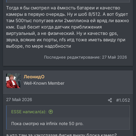
Тогда я бы смотрел на ëмкость батареи и качество
камеры в первую очередь. Ну и шоб 8/512. А вот будет
там 500тыс попугаев или 2миллиона ей вряд ли важно
кмк. Ещё бесит когда датчик приближения
виртуальный, а не физический. Ну и качество gps,
звука, всякие ик порты, nfs итд тоже иметь ввиду при
выборе, по мере надобности
Последнее редактирование:
27 Май 2026
ЛеонидО
Well-Known Member
27 Май 2026
#1.052
ESSE написал(а):
Пока смотрю на infinix note 50 pro.
а что там за узкоглазая фигня внизу блока камер?