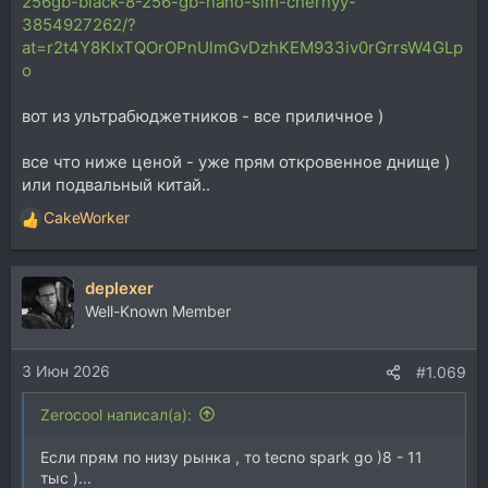
256gb-black-8-256-gb-nano-sim-chernyy-
3854927262/?
at=r2t4Y8KlxTQOrOPnUlmGvDzhKEM933iv0rGrrsW4GLp
o
вот из ультрабюджетников - все приличное )
все что ниже ценой - уже прям откровенное днище )
или подвальный китай..
CakeWorker
Р
е
а
deplexer
к
ц
Well-Known Member
и
и
3 Июн 2026
:
#1.069
Zerocool написал(а):
Если прям по низу рынка , то tecno spark go )8 - 11
тыс )...