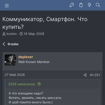
Коммуникатор, Смартфон. Что
купить?
А
Д
konion
18 Мар 2008
в
а
т
т
Флейм
о
а
р
н
т
а
deplexer
е
ч
Well-Known Member
м
а
ы
л
а
27 Май 2026
#1.051
ESSE написал(а):
А что женщине надо?
Фотать, звонить, писать мессаги.
И шоб памяти много было.)