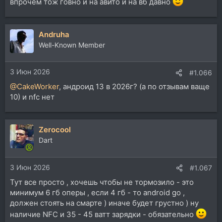
впрочем тож говно и на авито и на вб давно
Andruha
Well-Known Member
3 Июн 2026
#1.066
@CakeWorker
, андроид 13 в 2026г? (а по отзывам ваще
10) и nfc нет
Zerocool
Dart
3 Июн 2026
#1.067
Тут все просто , хочешь чтобы не тормозило - это
минимум 6 гб оперы , если 4 гб - то android go ,
должен стоять на смарте ) иначе будет грустно ) ну
наличие NFC и 35 - 45 ватт зарядки - обязательно