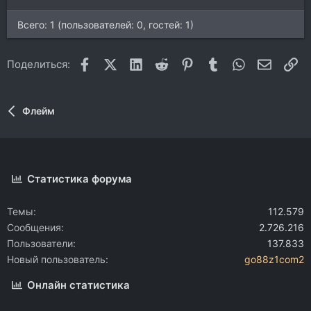
Всего: 1 (пользователей: 0, гостей: 1)
Facebook
X (Twitter)
LinkedIn
Reddit
Pinterest
Tumblr
WhatsApp
Электр
Сс
Поделиться:
Флейм
Статистика форума
Темы
112.579
Сообщения
2.726.216
Пользователи
137.833
Новый пользователь
go88z1com2
Онлайн статистика