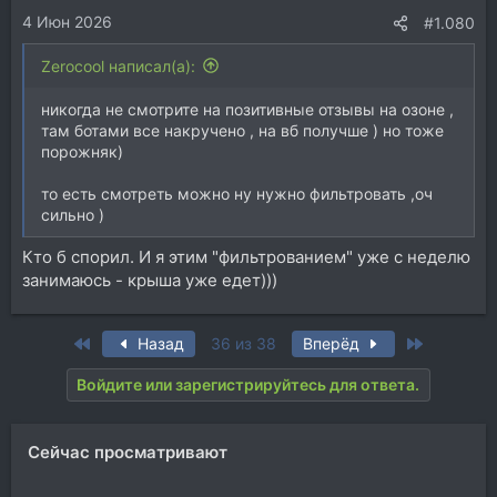
4 Июн 2026
#1.080
Zerocool написал(а):
никогда не смотрите на позитивные отзывы на озоне ,
там ботами все накручено , на вб получше ) но тоже
порожняк)
то есть смотреть можно ну нужно фильтровать ,оч
сильно )
Кто б спорил. И я этим "фильтрованием" уже с неделю
занимаюсь - крыша уже едет)))
First
Last
Назад
36 из 38
Вперёд
Войдите или зарегистрируйтесь для ответа.
Сейчас просматривают