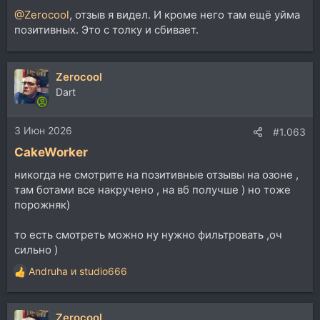
@Zerocool
, отзыв я видел. И кроме него там ещё уйма
позитивных. Это с толку и сбивает.
Zerocool
Dart
3 Июн 2026
#1.063
CakeWorker
никогда не смотрите на позитивные отзывы на озоне ,
там ботами все накручено , на вб получше ) но тоже
порожняк)
то есть смотреть можно ну нужно фильтровать ,оч
сильно )
Andruha
и
studio666
Р
е
а
Zerocool
к