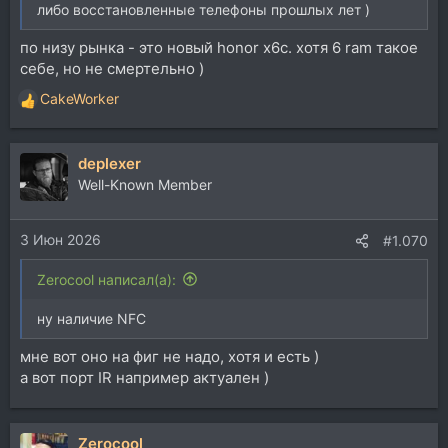
либо восстановленные телефоны прошлых лет )
по низу рынка - это новый honor x6c. хотя 6 ram такое
себе, но не смертельно )
CakeWorker
Р
е
а
deplexer
к
ц
Well-Known Member
и
и
3 Июн 2026
:
#1.070
Zerocool написал(а):
ну наличие NFC
мне вот оно на фиг не надо, хотя и есть )
а вот порт IR например актуален )
Zerocool