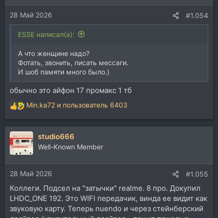
28 Май 2026
#1.054
ESSE написал(а):
А что женщине надо?
Фотать, звонить, писать мессаги.
И шоб памяти много было.)
обычно это айфон 17 промакс 1 тб
Min.ka72
и
пользователь 6403
Р
е
а
studio666
к
ц
Well-Known Member
и
и
28 Май 2026
:
#1.055
Коллеги. Подсел на "затычки" realme. 8 про. Докупил
LHDC_ONE 192. Это WIFI передачик, винда ее видит как
звуковую карту. Теперь nuendo и через стейнберский