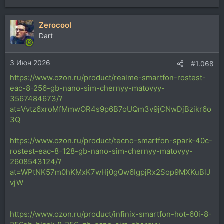
Zerocool
Dart
3 Июн 2026
#1.068
https://www.ozon.ru/product/realme-smartfon-rostest-
eac-8-256-gb-nano-sim-chernyy-matovyy-
3567484673/?
at=Vvtz6xroMfMmwOR4s9p6B7oUQm3v9jCNwDjBzikr6o
3Q
https://www.ozon.ru/product/tecno-smartfon-spark-40c-
rostest-eac-8-128-gb-nano-sim-chernyy-matovyy-
2608543124/?
at=WPtNK57m0hKMxK7wHj0gQw6IgpjRx2Sop9MXKuBlJ
vjW
https://www.ozon.ru/product/infinix-smartfon-hot-60i-8-