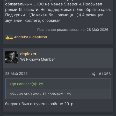
обязательным LHDC не менее 5 версии. Пробывал
редми 15 завести. Не поддерживает. Еле обратно сдал.
Под крики - "Да какая, бл... разница....))) А разницав
звучании, коллеги, огромная)
Последнее редактирование:
28 Май 2026
Andruha
и
deplexer
Р
е
а
deplexer
к
ц
Well-Known Member
и
и
28 Май 2026
:
#1.056
zga написал(а):
обычно это айфон 17 промакс 1 тб
бюджет был озвучен в районе 20тр