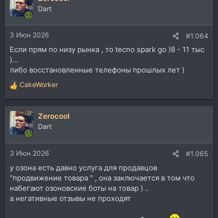
ц
Dart
и
и
3 Июн 2026
:
#1.064
Если прям по низу рынка , то tecno spark go )8 - 11 тыс
)...
либо восстановленные телефоны прошлых лет )
CakeWorker
Р
е
а
Zerocool
к
ц
Dart
и
и
3 Июн 2026
:
#1.065
у озона есть давно услуга для продавцов
"продвижение товара " , она заключается в том что
набегают озоновские боты на товар ) ..
а негативные отзывы не проходят