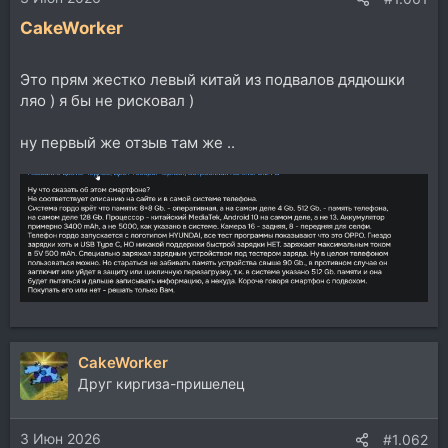
CakeWorker
Это прям жестко левый китай из подвалов дядюшки
ляо ) я бы не рисковал )
ну первый же отзыв там же ..
CakeWorker
Друг киргиза-пришелец
3 Июн 2026
#1.062