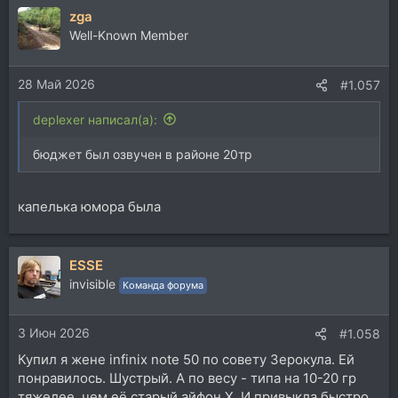
zga
Well-Known Member
28 Май 2026
#1.057
deplexer написал(а):
бюджет был озвучен в районе 20тр
капелька юмора была
ESSE
invisible
Команда форума
3 Июн 2026
#1.058
Купил я жене infinix note 50 по совету Зерокула. Ей
понравилось. Шустрый. А по весу - типа на 10-20 гр
тяжелее, чем её старый айфон Х. И привыкла быстро,