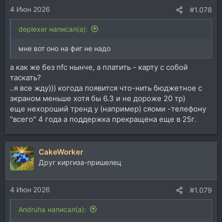
4 Июн 2026
#1.078
deplexer написал(а):
мне вот оно на фиг не надо
а как же без nfc нынче, а платить - карту с собой
таскать?
..я все жду))) когода появится что-нить бюджетное с
экраном меньше хотя бы 6.3 и не дороже 20 тр)
еще нехороший тренд у (например) сяоми -телефону
"всего" 4 года а поддержка прекращена еще в 25г.
CakeWorker
Друг киргиза-пришелец
4 Июн 2026
#1.079
Andruha написал(а):