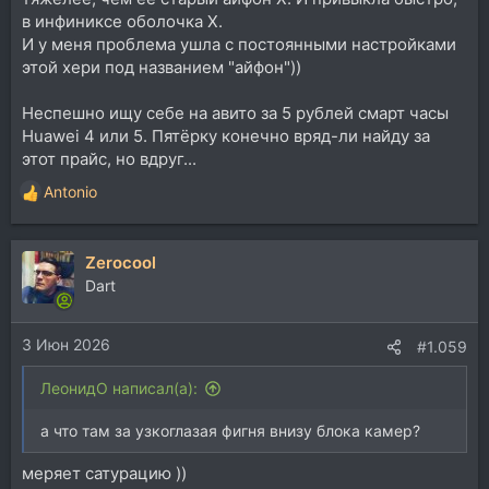
в инфиниксе оболочка Х.
И у меня проблема ушла с постоянными настройками
этой хери под названием "айфон"))
Неспешно ищу себе на авито за 5 рублей смарт часы
Huawei 4 или 5. Пятёрку конечно вряд-ли найду за
этот прайс, но вдруг...
Antonio
Р
е
а
Zerocool
к
ц
Dart
и
и
3 Июн 2026
:
#1.059
ЛеонидО написал(а):
а что там за узкоглазая фигня внизу блока камер?
меряет сатурацию ))