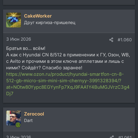
CakeWorker
Друг киргиза-пришелец
3 Июн 2026
#1.060
Братья во... всём!
А как с Hyundai CN 8/512 в применении к ГУ, Озон, WB,
с Avito и прочими в этом ключе апплетами и лишь с
ними? Сойдёт? Спасибо заранее!
https://www.ozon.ru/product/hyundai-smartfon-cn-8-
512-gb-micro-sim-mini-sim-chernyy-3991328394/?
at=NOtw80Yypc8EGYynFp7XqJ9FAA1Y4BuMGJVrzC3g4
Dj7
Zerocool
Dart
3 Июн 2026
#1.061