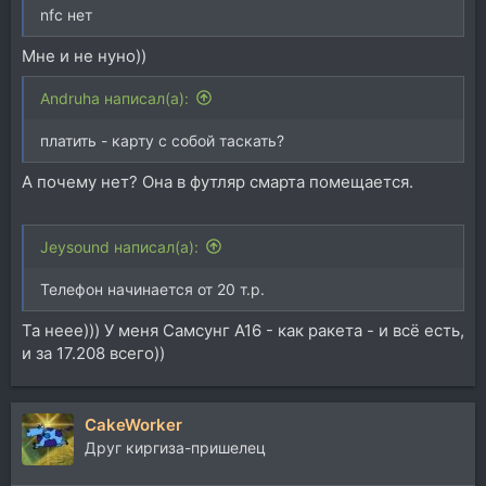
nfc нет
Мне и не нуно))
Andruha написал(а):
платить - карту с собой таскать?
А почему нет? Она в футляр смарта помещается.
Jeysound написал(а):
Телефон начинается от 20 т.р.
Та неее))) У меня Самсунг А16 - как ракета - и всё есть,
и за 17.208 всего))
CakeWorker
Друг киргиза-пришелец