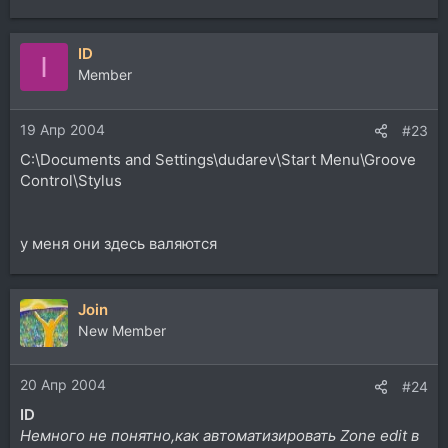
ID
I
Member
19 Апр 2004
#23
C:\Documents and Settings\dudarev\Start Menu\Groove
Control\Stylus
у меня они здесь валяются
Join
New Member
20 Апр 2004
#24
ID
Немного не понятно,как автоматизировать Zone edit в