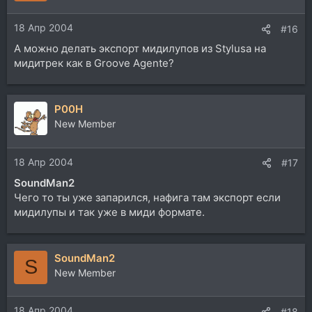
18 Апр 2004
#16
А можно делать экспорт мидилупов из Stylusa на
мидитрек как в Groove Agente?
P00H
New Member
18 Апр 2004
#17
SoundMan2
Чего то ты уже запарился, нафига там экспорт если
мидилупы и так уже в миди формате.
SoundMan2
S
New Member
18 Апр 2004
#18