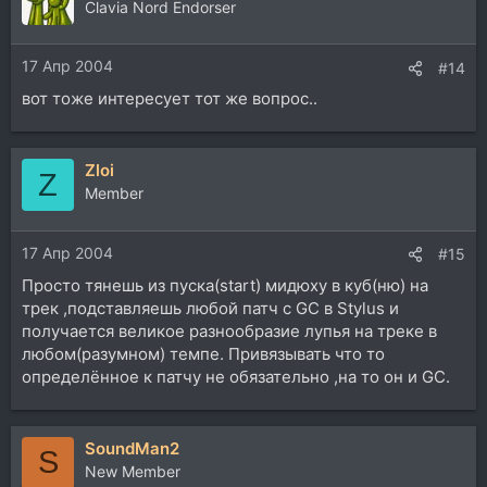
Clavia Nord Endorser
17 Апр 2004
#14
вот тоже интересует тот же вопрос..
Zloi
Z
Member
17 Апр 2004
#15
Просто тянешь из пуска(start) мидюху в куб(ню) на
трек ,подставляешь любой патч с GC в Stylus и
получается великое разнообразие лупья на треке в
любом(разумном) темпе. Привязывать что то
определённое к патчу не обязательно ,на то он и GC.
SoundMan2
S
New Member