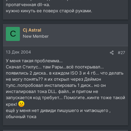
пропатченная dll-ка.
нужно кинуть ее поверх старой руками.
Cj Astral
C
New Member
13 Дек 2004
#27
У меня такая проблемма...
Скачал Стилус... там Рары...всё пооткрывал...
появились 2 диска.. в каждом ISO 3 и 4 гб... что делать
не могу понять?? я их открыл через Деймон
тулс..попробовал инсталировать 1 диск.. но он
инсталировал тока DLL. файл.. и притом не
запускается код требует... Помогите..кинте тоже такой
крек!
ещё у меня нет дивиди пишушего и читающего ,
обычный тока