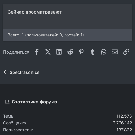
Сейчас просматривают
Всего: 1 (пользователей: 0, гостей: 1)
Facebook
X (Twitter)
LinkedIn
Reddit
Pinterest
Tumblr
WhatsApp
Электр
Сс
Поделиться:
Spectrasonics
Статистика форума
Темы
112.578
Сообщения
2.726.142
Пользователи
137.832