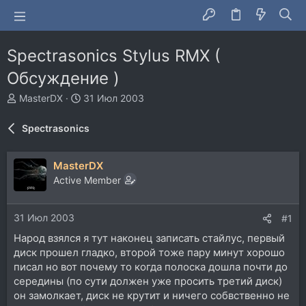
Spectrasonics Stylus RMX (
Обсуждение )
А
Д
MasterDX
31 Июл 2003
в
а
т
т
Spectrasonics
о
а
р
н
т
а
MasterDX
е
ч
Active Member
м
а
ы
л
а
31 Июл 2003
#1
Народ взялся я тут наконец записать стайлус, первый
диск прошел гладко, второй тоже пару минут хорошо
писал но вот почему то когда полоска дошла почти до
середины (по сути должен уже просить третий диск)
он замолкает, диск не крутит и ничего собвственно не