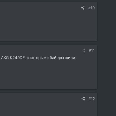
#10
#11
 у AKG K240DF, с которыми байеры жили
#12