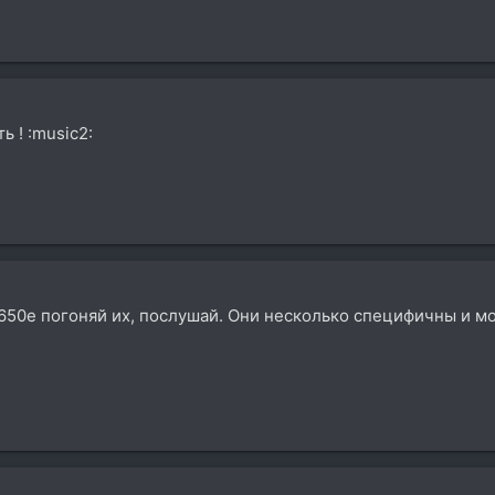
 ! :music2:
 650е погоняй их, послушай. Они несколько специфичны и мо