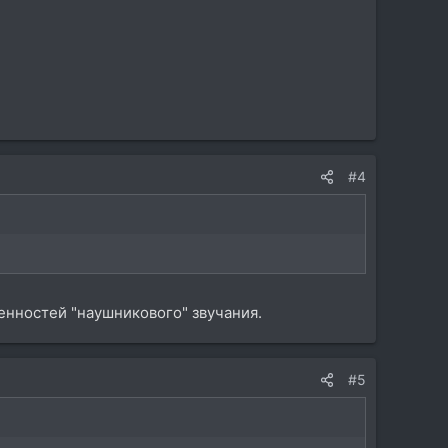
#4
бенностей "наушникового" звучания.
#5