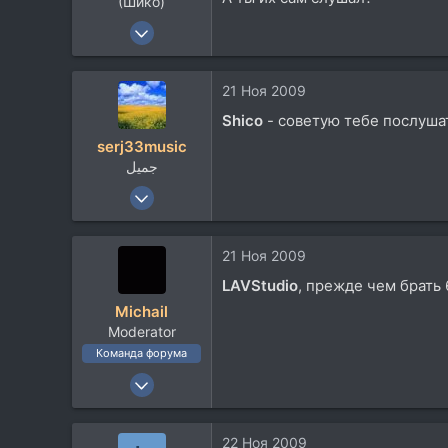
(Шико)
10 Фев 2005
1.218
278
21 Ноя 2009
83
Shico
- советую тебе послушать
62
serj33music
جميل
4 Мар 2008
1.444
359
21 Ноя 2009
83
LAVStudio
, прежде чем брать
Україна
Michail
Moderator
Команда форума
21 Май 2006
3.165
1.600
22 Ноя 2009