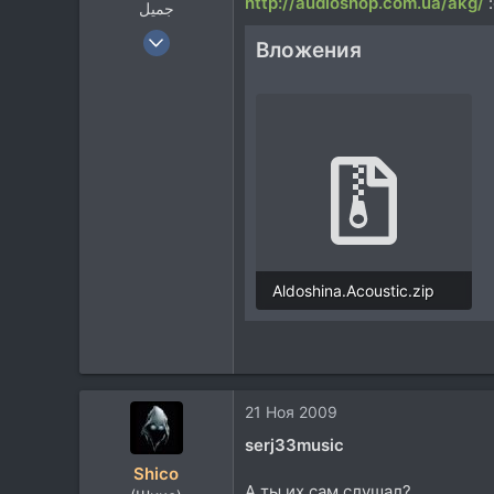
http://audioshop.com.ua/akg/
:
جميل
4 Мар 2008
Вложения
1.444
359
83
Україна
Aldoshina.Acoustic.zip
3 MB · Просмотры: 713
21 Ноя 2009
serj33music
Shico
А ты их сам слушал?