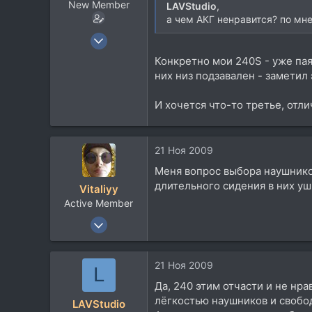
New Member
LAVStudio
,
а чем АКГ ненравится? по мне
17 Июл 2004
213
Конкретно мои 240S - уже пая
5
них низ подзавален - заметил 
0
И хочется что-то третье, отли
21 Ноя 2009
Меня вопрос выбора наушников
длительного сидения в них уш
Vitaliyy
Active Member
9 Окт 2009
231
52
21 Ноя 2009
L
28
Да, 240 этим отчасти и не нр
лёгкостью наушников и свобо
LAVStudio