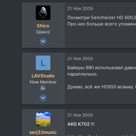
5
21 Ноя 2009
0
Посмотри Sennheizer HD 600,6
Про них больше всего упомин
Shico
(Шико)
10 Фев 2005
1.218
278
21 Ноя 2009
L
83
Байеры 990 использовал давно
62
параллельно.
LAVStudio
New Member
Думаю, всё же HD650 возьму.
17 Июл 2004
213
5
21 Ноя 2009
0
AKG K702
!!!
serj33music