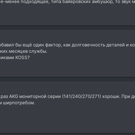
ее-менее подходящее, типа байеровских амбушюр, то звук ме
обавил бы ещё один фактор, как долговечность деталей и к
ьких месяцев службы.
никами KOSS?
 раз AKG мониторной серии (141/240/270/271) хороши. При 
м ширпотребом.