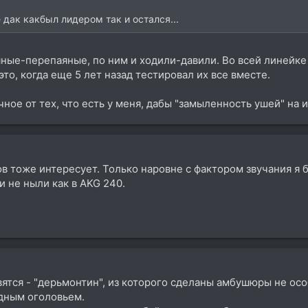
 дак какбыл лидером так и остался...
ные-перепаяные, по ним и ходили-давили. Во всей линейке 2
это, когда еще 5 лет назад тестировал их все вместе.
чное от тех, что есть у меня, дабы "замыленность ушей" на 
 тоже интересует. Только наровне с фактором звучания я 
и не ныли как в AKG 240.
авятся - "дерьмонтин", из которого сделаны амбушюры не ос
дным оголовьем.