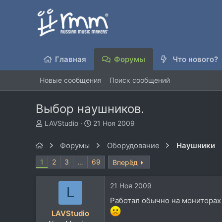
Главная
Форумы
Что нового?
Новые сообщения
Поиск сообщений
Выбор наушников.
А
Д
LAVStudio
21 Ноя 2009
в
а
т
т
Форумы
Оборудование
Наушники
о
а
р
н
1
2
3
…
69
Вперёд
т
а
е
ч
21 Ноя 2009
м
а
L
ы
л
Работал обычно на мониторах 
а
LAVStudio