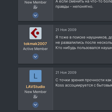
А если сменить на что-то бол
New Member
правды - непонятно.
17 Июл 2004
213
5
21 Ноя 2009
0
Я тоже в поиске наушников, д
не развалились после нескол
tokmak2007
Кто нибудь пользовался науш
Active Member
6 Апр 2007
563
51
21 Ноя 2009
L
28
С точки зрения прочности как
60
Koss ассоциируется с бытовы
LAVStudio
Ульяновск
New Member
17 Июл 2004
213