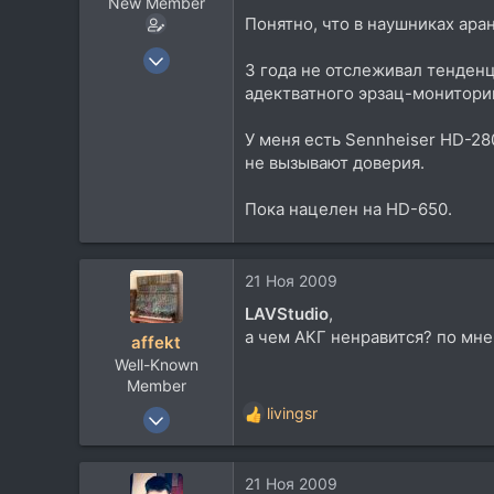
New Member
Понятно, что в наушниках аран
17 Июл 2004
3 года не отслеживал тенден
213
адектватного эрзац-монитори
5
У меня есть Sennheiser HD-28
0
не вызывают доверия.
Пока нацелен на HD-650.
21 Ноя 2009
LAVStudio
,
а чем АКГ ненравится? по мне 
affekt
Well-Known
Member
17 Дек 2008
livingsr
Р
1.093
е
а
147
21 Ноя 2009
к