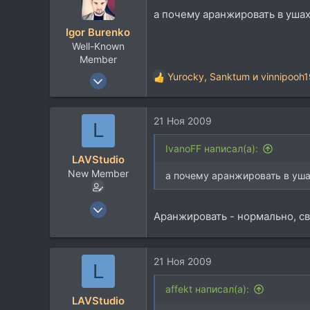
63
ц
а почему аранжировать в ушах 
и
Igor Burenko
и
Well-Known
:
Member
26 Июн 2005
Yurocky
,
Sanktum
и
vinnipooh
Р
1.717
е
а
330
21 Ноя 2009
к
L
83
ц
и
42
IvanoFF написал(а):
LAVStudio
и
Odessa
New Member
:
а почему аранжировать в ушах
17 Июл 2004
Аранжировать - нормально, св
213
5
0
21 Ноя 2009
L
affekt написал(а):
LAVStudio