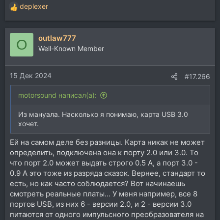
deplexer
Р
е
а
outlaw777
к
O
ц
Well-Known Member
и
и
15 Дек 2024
:
#17.266
motorsound написал(а):
Из мануала. Насколько я понимаю, карта USB 3.0
хочет.
Ей на самом деле без разницы. Карта никак не может
определить, подключена она к порту 2.0 или 3.0. То
что порт 2.0 может выдать строго 0.5 А, а порт 3.0 -
0.9 А это тоже из разряда сказок. Вернее, стандарт то
есть, но как часто соблюдается? Вот начинаешь
смотреть реальные платы... У меня например, все 8
портов USB, из них 6 - версии 2.0, и 2 - версии 3.0
питаются от одного импульсного преобразователя на