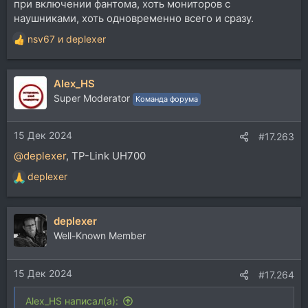
при включении фантома, хоть мониторов с
наушниками, хоть одновременно всего и сразу.
nsv67
и
deplexer
Р
е
а
Alex_HS
к
ц
Super Moderator
Команда форума
и
и
15 Дек 2024
:
#17.263
@deplexer
, TP-Link UH700
deplexer
Р
е
а
deplexer
к
ц
Well-Known Member
и
и
15 Дек 2024
:
#17.264
Alex_HS написал(а):