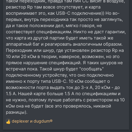
такой переходник, правда там пин CC висит в воздухе,
резистор Rp там вовсе отсутствует, и карта
воспринимает это, как USB-C подключение)) Но во-
первых, внутрь переходника так просто не заглянуть,
да и такое положении дел, мягко говоря, не
соотвествует спецификациям. Никто не даст гарантии,
что карта из другой партии будет иметь такой же
аппаратный баг и реагировать аналогичным образом.
Переходник или шнур, где установлен резистор Rp на
10 или 20 кОм в теории, наверное, возможен, но это
прямое нарушение спецификаций. Я таких шнуров не
встречал пока. Такой шнур будет "сообщать"
подключенному устройству, что оно подключено
именно к порту типа USB-С. 10 кОм сообщает о
возможности порта выдать ток до 3-х А, 20 кОм - до
1.5 А. Нашей карте больше 1.5 А по спецификациям и
не нужно, поэтому лучше работать с резистором на 10
кОм она не будет (все это проверялось, никакой
разницы).
deplexer
и
dugdum®
Р
е