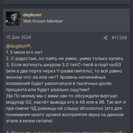
deplexer
Well-Known Member
15 Дек 2024
#17.258
@dugdum®
,
1. У меня его нет
2. С радостью, но паять не умею, умею только купить
3. Если воткнуть шнуром 3.0 типС-типА в порт юсб3
(или в два порта через Y-разветвитель), то всё равно
эконом что-ли или нет? Уровень нелинейных
искажений будет различаться в тысячных долях
процента или будет реально ощутим?
ЗЫ По моему мы с вами как-то обсуждали виртуал
модулар G2, насчёт вывода его в 48 или в 96. Так вот я
при смене ЧД разницы не слышу абсолютно (это для
понимания моего уровня восприятия звука на данном
этапе в моем сетапе)