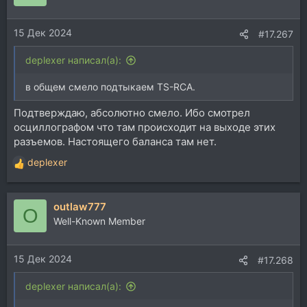
и
и
15 Дек 2024
:
#17.267
deplexer написал(а):
в общем смело подтыкаем TS-RCA.
Подтверждаю, абсолютно смело. Ибо смотрел
осциллографом что там происходит на выходе этих
разъемов. Настоящего баланса там нет.
deplexer
Р
е
а
outlaw777
к
O
ц
Well-Known Member
и
и
15 Дек 2024
:
#17.268
deplexer написал(а):