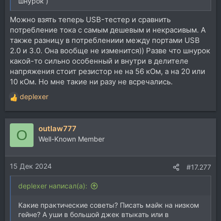
шнурок )
Можно взять теперь USB-тестер и сравнить
потребление тока с самым дешевым и некрасивым. А
также разницу в потреблениии между портами USB
2.0 и 3.0. Она вообще не изменится)) Разве что шнурок
какой-то сильно особенный и внутри в делителе
напряжения стоит резистор не на 56 кОм, а на 20 или
10 кОм. Но мне такие ни разу не всречались.
deplexer
Р
е
а
outlaw777
к
O
ц
Well-Known Member
и
и
15 Дек 2024
:
#17.277
deplexer написал(а):
Какие практические советы? Писать майк на низком
гейне? А уши в большой джек втыкать или в