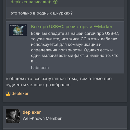
deplexer написал(а):
это только в родных шнурках?
Всё про USB-C: резисторы и E-Marker
Если вы следите за нашей сагой про USB-C,
то уже знаете, что жила CC в этих кабелях
используется для коммуникации и
определения полярности. Однако есть и
один малоизвестный факт, а именно то, что
в...
habr.com
в общем это всё запутанная тема, там в теме про
аудиенты человек разобрался
deplexer
Р
е
а
deplexer
к
ц
Well-Known Member
и
и