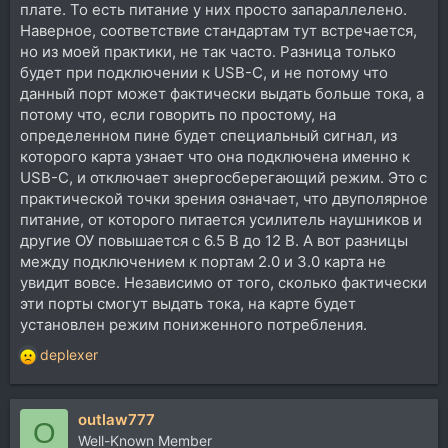
плате. То есть питание у них просто запараллелено.
Наверное, соответствие стандартам тут встречается,
но из моей практики, не так часто. Разница только
будет при подключении к USB-C, и не потому что
данный порт может фактически выдать больше тока, а
потому что, если говорить по простому, на
определенном пине будет специальный сигнал, из
которого карта узнает что она подключена именно к
USB-C, и отключает энергосберегающий режим. Это с
практической точки зрения означает, что двуполярное
питание, от которого питается усилитель наушников и
другие ОУ повышается с 6.5 В до 12 В. А вот разницы
между подключением к портам 2.0 и 3.0 карта не
увидит вовсе. Независимо от того, сколько фактически
эти порты смогут выдать тока, на карте будет
установлен режим пониженного потребления.
deplexer
Р
е
а
outlaw777
к
O
ц
Well-Known Member