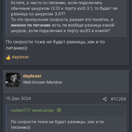
Кстати, а чисто по питанию, если подключить
обычным шнурком (2.0) к порту юсб 3.1, то будет ли
разница со шнурком 3.0??
То что пропускная скорость разная это понятно, а
именно по питанию
есть ли вообще разница какой
шнурок, если подключаю к порту юсб3 в компе?
По скорости тоже не будет разницы, как и по
питанию))
deplexer
Р
е
а
deplexer
к
ц
Well-Known Member
и
и
15 Дек 2024
:
#17.269
outlaw777 написал(а):
По скорости тоже не будет разницы, как и по
питанию))