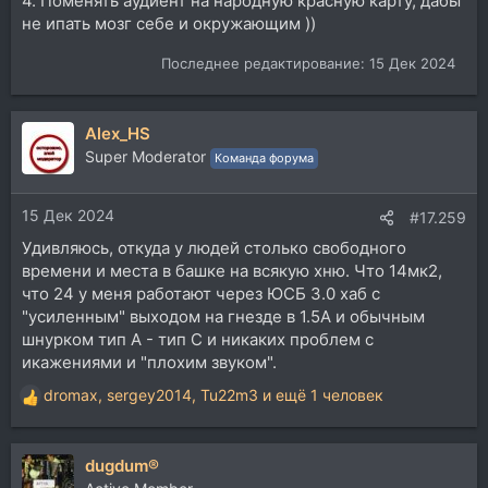
4. Поменять аудиент на народную красную карту, дабы
не ипать мозг себе и окружающим ))
Последнее редактирование:
15 Дек 2024
Alex_HS
Super Moderator
Команда форума
15 Дек 2024
#17.259
Удивляюсь, откуда у людей столько свободного
времени и места в башке на всякую хню. Что 14мк2,
что 24 у меня работают через ЮСБ 3.0 хаб с
"усиленным" выходом на гнезде в 1.5А и обычным
шнурком тип А - тип С и никаких проблем с
икажениями и "плохим звуком".
dromax
,
sergey2014
,
Tu22m3
и ещё 1 человек
Р
е
а
dugdum®
к
ц