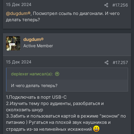
15 Дек 2024
:
#17.256
@dugdum®
, Посмотрел ссыль по диагонали. И чего
делать теперь?
dugdum®
Active Member
15 Дек 2024
#17.257
deplexer написал(а):
И чего делать теперь?
1.Подключать в порт USB-C
2.Изучить тему про аудиенты, разобраться и
сколхозить шнур
3.Забить и пользоваться картой в режиме "эконом" по
питанию ) Ругаться на плохой звук наушников и
страдать из-за нелинейных искажений