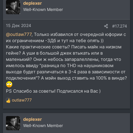
deplexer
Well-Known Member
15 Дек 2024
#17.274
@outlaw777
, Только избавился от очередной юфории с
их ограничением -3Дб и тут на тебе опять ))
Какие практические советы? Писать майк на низком
гейне? А уши в большой джек втыкать или в
маленький? Они ж небось запаралеллены, тогда что
имелось ввиду "разница по THD на наушниковом
выходе будет различаться в 3-4 раза в зависимости от
подключения"? А мэйн выход ставить на 100% в винде?
PS Спасибо за советы! Подписался на Вас )
outlaw777
Р
е
а
deplexer
к
ц
Well-Known Member
и