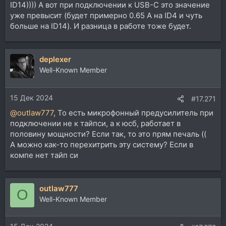
ID14)))) А вот при подключении к USB-С это значение
уже превысит (будет примерно 0.65 А на ID4 и чуть
больше на ID14). И разница в работе тоже будет.
deplexer
Well-Known Member
15 Дек 2024
#17.271
@outlaw777
, То есть микрофонный предусилитель при
подключении не к тайпси, а к юсб, работает в
половину мощности? Если так, то это прям печаль ((
А можно как-то перехитрить эту систему? Если в
компе нет тайп си
outlaw777
O
Well-Known Member