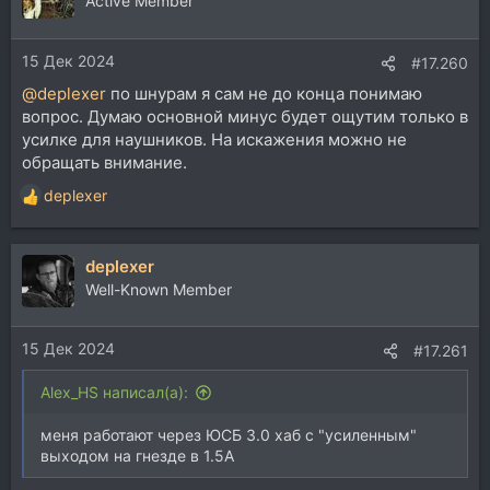
Active Member
и
и
15 Дек 2024
:
#17.260
@deplexer
по шнурам я сам не до конца понимаю
вопрос. Думаю основной минус будет ощутим только в
усилке для наушников. На искажения можно не
обращать внимание.
deplexer
Р
е
а
deplexer
к
ц
Well-Known Member
и
и
15 Дек 2024
:
#17.261
Alex_HS написал(а):
меня работают через ЮСБ 3.0 хаб с "усиленным"
выходом на гнезде в 1.5А