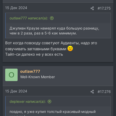
и
15 Дек 2024
:
#17.275
outlaw777 написал(а):
Джулиан Краузе намерял куда большую разницу,
чем в 2 раза, раз в 5-6 как минимум.
Вот когда повсюду советуют Аудиенты, надо это
озвучивать заглавными буквами
Тайп-си далеко не у всех есть
outlaw777
O
Well-Known Member
15 Дек 2024
#17.276
deplexer написал(а):
поздно, я уже купил толстый красивый модный