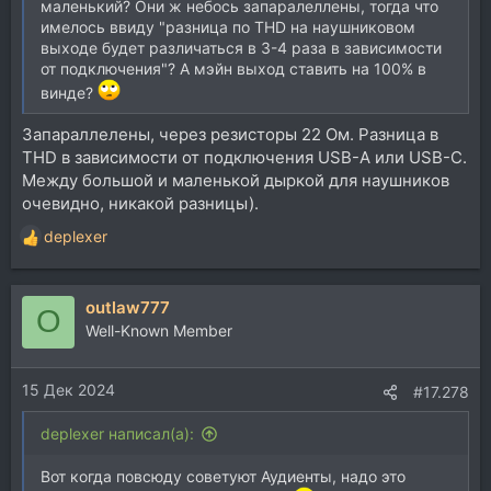
маленький? Они ж небось запаралеллены, тогда что
имелось ввиду "разница по THD на наушниковом
выходе будет различаться в 3-4 раза в зависимости
от подключения"? А мэйн выход ставить на 100% в
винде?
Запараллелены, через резисторы 22 Ом. Разница в
THD в зависимости от подключения USB-A или USB-C.
Между большой и маленькой дыркой для наушников
очевидно, никакой разницы).
deplexer
Р
е
а
outlaw777
к
O
ц
Well-Known Member
и
и
15 Дек 2024
:
#17.278
deplexer написал(а):
Вот когда повсюду советуют Аудиенты, надо это