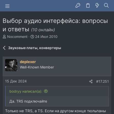
Выбор аудио интерфейса: вопросы
и ответы
(10 онлайн)
А
Д
Nocomment
24 Июл 2010
в
а
т
т
Звуковые платы, конвертеры
о
а
р
н
т
а
deplexer
е
ч
Well-Known Member
м
а
ы
л
а
15 Дек 2024
#17.251
bodryy написал(а):
Да. TRS подключайте
Только не TRS, а TS. Если на другом конце тюльпаны