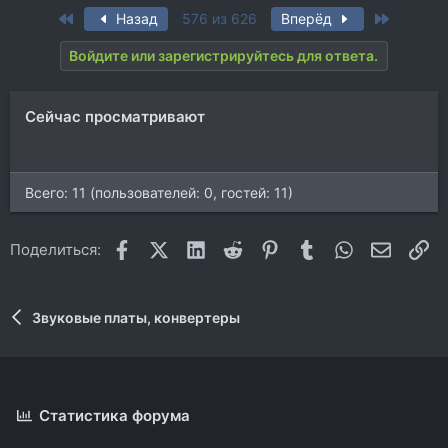
а
First
Last
Назад
576 из 626
Вперёд
к
ц
Войдите или зарегистрируйтесь для ответа.
и
и
:
Сейчас просматривают
Всего: 11 (пользователей: 0, гостей: 11)
Facebook
X (Twitter)
LinkedIn
Reddit
Pinterest
Tumblr
WhatsApp
Электр
Сс
Поделиться:
Звуковые платы, конвертеры
Статистика форума