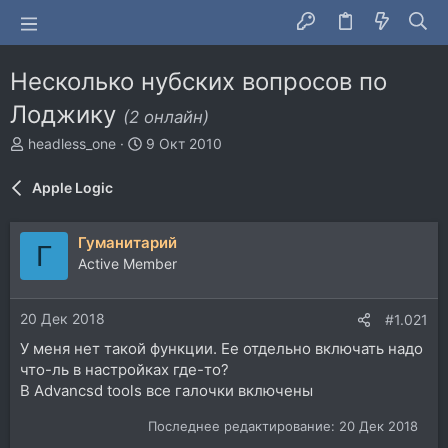
Несколько нубских вопросов по
Лоджику
(2 онлайн)
А
Д
headless_one
9 Окт 2010
в
а
т
т
Apple Logic
о
а
р
н
т
а
Гуманитарий
Г
е
ч
Active Member
м
а
ы
л
а
20 Дек 2018
#1.021
У меня нет такой функции. Ее отдельно включать надо
что-ль в настройках где-то?
В Advancsd tools все галочки включены
Последнее редактирование:
20 Дек 2018