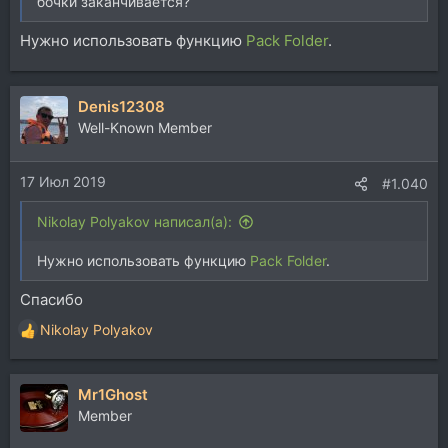
бочки заканчивается?
Нужно использовать функцию
Pack Folder
.
Denis12308
Well-Known Member
17 Июл 2019
#1.040
Nikolay Polyakov написал(а):
Нужно использовать функцию
Pack Folder
.
Спасибо
Nikolay Polyakov
Р
е
а
Mr1Ghost
к
ц
Member
и