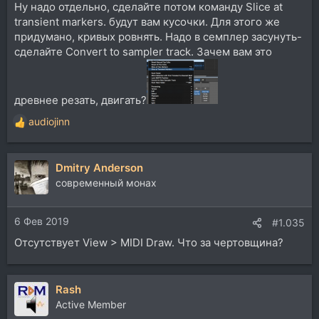
Ну надо отдельно, сделайте потом команду Slice at
transient markers. будут вам кусочки. Для этого же
придумано, кривых ровнять. Надо в семплер засунуть-
сделайте Convert to sampler track. Зачем вам это
древнее резать, двигать?
audiojinn
Р
е
а
Dmitry Anderson
к
ц
современный монах
и
и
6 Фев 2019
:
#1.035
Отсутствует View > MIDI Draw. Что за чертовщина?
Rash
Active Member