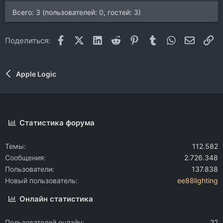
Всего: 3 (пользователей: 0, гостей: 3)
Facebook
X (Twitter)
LinkedIn
Reddit
Pinterest
Tumblr
WhatsApp
Электр
Сс
Поделиться:
Apple Logic
Статистика форума
Темы
112.582
Сообщения
2.726.348
Пользователи
137.838
Новый пользователь
ee88lighting
Онлайн статистика
Пользователей онлайн
22