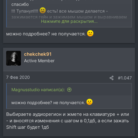
спасибо
!!! Тупанул!!!!
есть! все мышом делается -
зажимается гейн и зажимаем мышом и выравниваем
Нажмите для раскрытия...
выделенный фрагмент
можно подробнее? не получается.
chekchek91
Active Member
7 Фев 2020
#1.047
Magnusstudio написал(а):
можно подробнее? не получается.
Выбираете аудиорегион и жмете на клавиатуре + или
- и вносятся изменения с шагом в 0,1дб, а если зажать
Shift шаг будет 1дб