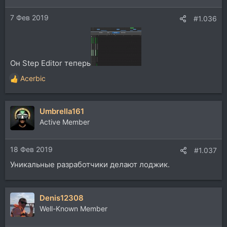
7 Фев 2019
#1.036
Он Step Editor теперь
Acerbic
Р
е
а
Umbrella161
к
ц
Active Member
и
и
18 Фев 2019
:
#1.037
Уникальные разработчики делают лоджик.
Denis12308
Well-Known Member