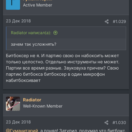
Г
Active Member
23 Дек 2018
#1.029
Radiator написал(а):
зачем так усложнять?
Битбоксер не я. И партию свою он набоксить может
только целостно. Отдельно инструменты не может.
Партии все время разные. Звуковуха причем? Свою
партию битбокса битбоксер в один микрофон
набитбоксивает
Radiator
Well-Known Member
23 Дек 2018
#1.030
@Гуманитарий
, а понял! Затупил, подумал что битбокс,