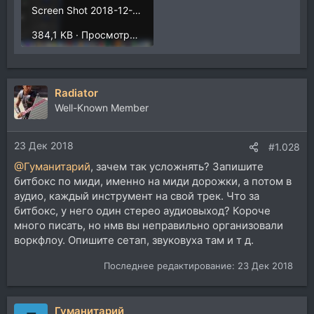
Screen Shot 2018-12-23 at 15.44.33.png
384,1 KB · Просмотры: 603
Radiator
Well-Known Member
23 Дек 2018
#1.028
@Гуманитарий
, зачем так усложнять? Запишите
битбокс по миди, именно на миди дорожки, а потом в
аудио, каждый инструмент на свой трек. Что за
битбокс, у него один стерео аудиовыход? Короче
много писать, но нмв вы неправильно организовали
воркфлоу. Опишите сетап, звуковуха там и т д.
Последнее редактирование:
23 Дек 2018
Гуманитарий