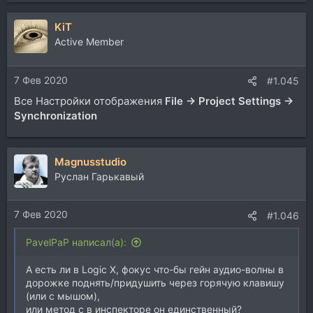
KiT
Active Member
7 Фев 2020
#1.045
Все Настройки отображения
File → Project Settings →
Synchronization
Magnusstudio
Руслан Гарькавый
7 Фев 2020
#1.046
PavelPaP написал(а):
А есть ли в Logic X, фокус что-бы гейн аудио-волны в
дорожке поднять/придушить через горячую клавишу
(или с мышом),
или метод с в инспекторе он единственный?