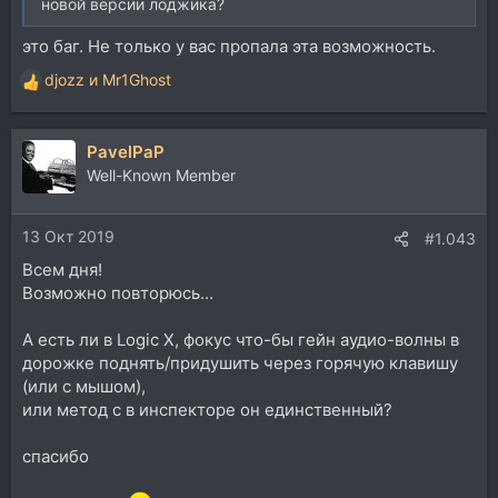
новой версии лоджика?
это баг. Не только у вас пропала эта возможность.
djozz
и
Mr1Ghost
Р
е
а
PavelPaP
к
ц
Well-Known Member
и
и
13 Окт 2019
:
#1.043
Всем дня!
Возможно повторюсь...
А есть ли в Logic X, фокус что-бы гейн аудио-волны в
дорожке поднять/придушить через горячую клавишу
(или с мышом),
или метод с в инспекторе он единственный?
спасибо