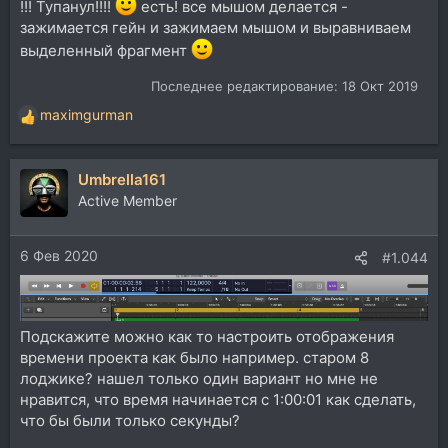
!!! Тупанул!!!!
есть! все мышом делается -
зажимается гейн и зажимаем мышом и выравниваем
выделенный фрагмент
Последнее редактирование:
18 Окт 2019
maximgurman
Р
е
а
Umbrella161
к
ц
Active Member
и
и
6 Фев 2020
:
#1.044
Подскажите можно как то настроить отображения
времени проекта как было например. старом 8
лоджике? нашел только один вариант но мне не
нравится, что время начинается с 1:00:01 как сделать,
что бы были только секунды?