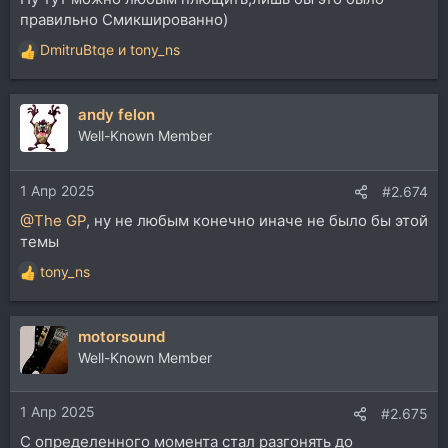
правильно Смикшированно)
DmitruBtqe
и
tony_ns
Р
е
а
andy felon
к
ц
Well-Known Member
и
и
1 Апр 2025
:
#2.674
@The GP
, ну не любым конечно иначе не было бы этой
темы
tony_ns
Р
е
а
motorsound
к
ц
Well-Known Member
и
и
1 Апр 2025
:
#2.675
С определенного момента стал разгонять до