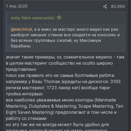
1 Апр 2025
#2.690
andy felon написал(а):
@electrical
, а в микс зе мастерс много видел как раз
наоборот никаких стемов все сводится на консолях и
без всяких групповых сжатий, ну Максимум
барабаны
значит такие примеры, хз. сомнительное мерило - там
в целом мастеринг сообщество не особо широко
представлено
плюс как правило это не самые болтливые ребята:
например у Beau Thomas (кредиты на дискогсе: 3193
релиза мастеринг, 1723 лакер кат) вообще пара-
тройка интервью
все наиболее уважаемые мною конторы (Manmade
Mastering, Dubplates & Mastering, Scape Mastering, Ten
Eight Seven Mastering) предполагают в том числе и
работу со стемами
но это так же не всегда может быть удобно для
заказчика, который может не уметь корректно