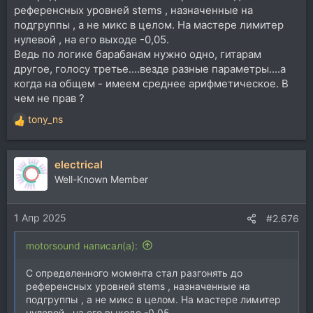
референсных уровней stems , назначенные на
подгруппы , а не микс в целом. На мастере лимитер
нулевой , на его выходе -0,05.
Ведь по логике барабанам нужно одно, гитарам
другое, голосу третье....везде разные параметры....а
когда на общем - имеем среднее арифметическое. В
чем не прав ?
tony_ns
Р
е
а
electrical
к
ц
Well-Known Member
и
и
1 Апр 2025
:
#2.676
motorsound написал(а):
С определенного момента стал разгонять до
референсных уровней stems , назначенные на
подгруппы , а не микс в целом. На мастере лимитер
нулевой , на его выходе -0,05.