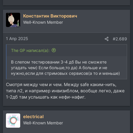
Константин Викторович
Well-Known Member
1 Апр 2025
#2.689
The GP написал(а):
В слепом тестировании 3-4 дб Вы не сможете
угадать чем) Если больше,то да) А больше и не
нужно,если для стримовых сервисов(а то и меньше)
Смотря между чем и чем. Между safe каким-нить,
типа л2, и например инвизиблом, вообще легко, даже
1-2дб там услышать как нефи-нафиг.
electrical
Well-Known Member