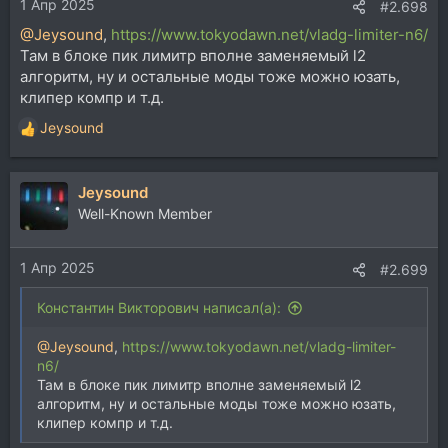
1 Апр 2025
#2.698
@Jeysound
,
https://www.tokyodawn.net/vladg-limiter-n6/
Там в блоке пик лимитр вполне заменяемый l2
алгоритм, ну и остальные моды тоже можно юзать,
клипер компр и т.д.
Jeysound
Р
е
а
Jeysound
к
ц
Well-Known Member
и
и
1 Апр 2025
:
#2.699
Константин Викторович написал(а):
@Jeysound
,
https://www.tokyodawn.net/vladg-limiter-
n6/
Там в блоке пик лимитр вполне заменяемый l2
алгоритм, ну и остальные моды тоже можно юзать,
клипер компр и т.д.