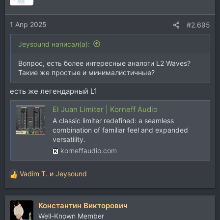
1 Апр 2025
#2.695
Jeysound написал(а):
Вопрос, есть более интересные аналоги L2 Waves?
Такие же простые и минималистичные?
есть же легендарный L1
El Juan Limiter | Korneff Audio
A classic limiter redefined: a seamless
combination of familiar feel and expanded
versatility.
korneffaudio.com
Vadim T.
и
Jeysound
Р
е
а
Константин Викторович
к
ц
Well-Known Member