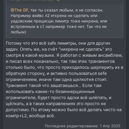
@The GP
, так ты сказал любым, я не согласен.
Например вейвс л2 нтхрена не сделать или
уадовским прецисшн лимитр тоже нихрена, или
встроенным в с1 например тоже нет. Так что не
любым)
Потому что это всё safe лимитры, они для других
задач. Опять же, на счёт "нихрена не сделать" это
смотря в какой музыке. Я работал с живым ансамблем,
и писал всех поканально, так там этих транзиентов
столько было, что просто приходилось шерперить их в
обратную сторону, и активно пользоваться sefe
ограничением, иначе там одна щелкотня стоит.
Транзиент такой что зашатаешься... Если там
использовать какие-то безиннерционные
ограничители, будет просто адски всё шлёпать, и
щёлкать, а в таких направлениях это просто не
допустимо. По этому можно было всё делать чисто на
компр+L2, вообще всё.
Последнее редактирование:
1 Апр 2025