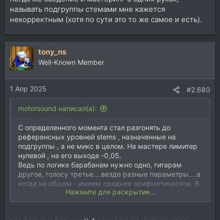
называть подгруппы стемами мне кажется
некорректным (хотя по сути это то же самое и есть).
tony_ns
Well-Known Member
1 Апр 2025
#2.680
motorsound написал(а):
С определенного момента стал разгонять до
референсных уровней stems , назначенные на
подгруппы , а не микс в целом. На мастере лимитер
нулевой , на его выходе -0,05.
Ведь по логике барабанам нужно одно, гитарам
другое, голосу третье....везде разные параметры....а
когда на общем - имеем среднее арифметическое. В
Нажмите для раскрытия...
чем не прав ?