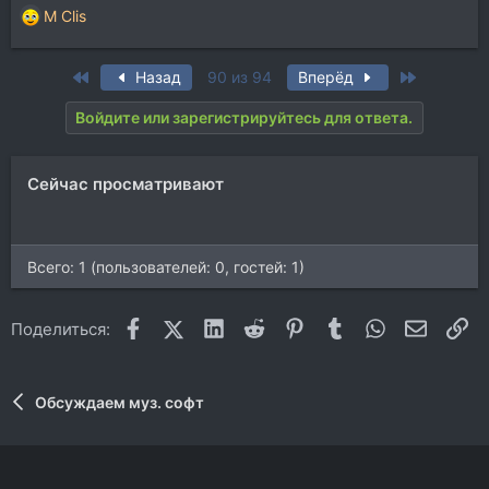
M Clis
Р
е
а
First
Last
Назад
90 из 94
Вперёд
к
ц
Войдите или зарегистрируйтесь для ответа.
и
и
:
Сейчас просматривают
Всего: 1 (пользователей: 0, гостей: 1)
Facebook
X (Twitter)
LinkedIn
Reddit
Pinterest
Tumblr
WhatsApp
Электр
Сс
Поделиться:
Обсуждаем муз. софт