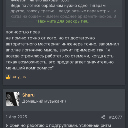
Ведь по логике барабанам нужно одно, гитарам
другое, голосу третье....везде разные параметры....а
когда на общем - имеем среднее арифметическое. В
Нажмите для раскрытия...
чем не прав ?
полностью прав
не помню точно от кого, но от достаточно
авторитетного мастеринг инженера точно, запомнил
вполне логичную мысль, звучит примерно так: "я
всегда стремлюсь работать со стемами, когда есть
такая возможность, это предполагает значительно
меньший компромисс"
tony_ns
Р
е
а
Sharu
к
ц
Домашний музыкант )
и
и
1 Апр 2025
:
#2.677
Я обычно работаю с подгруппами. Условный ритм