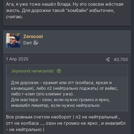
Ага, я уже тоже нашёл Влада. Ну это совсем жёсткая
жесть. Для дорожки такой "комбайн" избыточен,
считаю.
Zerocool
Dart
1 Апр 2025
#2.700
Jeysound написал(а):
Для дорожек - крамит или отт (колбаса, яркая и
качающая), либо л2 (нейтрально поджать) от вейвс,
либо г-клип (это клипинг уже).
Для мастера - озон, если нужно громко и ярко,
инвизибл лимитер, если нужно нейтрально
Все ровным счетом наоборот ) л2 не нейтральный ,
отт не колбаса ..., озон не громко не ярко , и инвизибл
- не нейтрально )