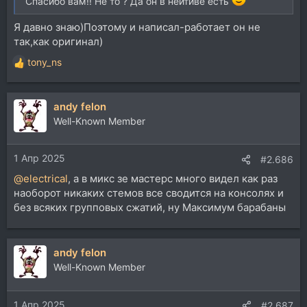
Спасибо вам!! Не то ? Да он в нейтиве есть
Я давно знаю)Поэтому и написал-работает он не
так,как оригинал)
tony_ns
Р
е
а
andy felon
к
ц
Well-Known Member
и
и
1 Апр 2025
:
#2.686
@electrical
, а в микс зе мастерс много видел как раз
наоборот никаких стемов все сводится на консолях и
без всяких групповых сжатий, ну Максимум барабаны
andy felon
Well-Known Member
1 Апр 2025
#2.687