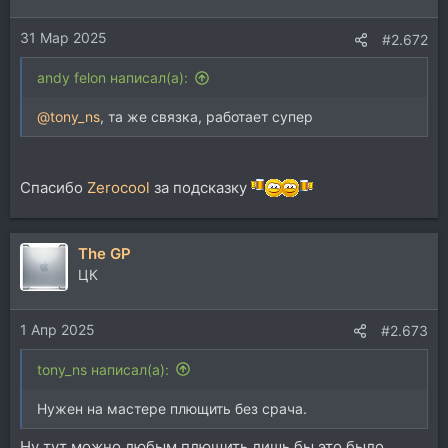
и
и
31 Мар 2025
:
#2.672
andy felon написал(а):
@tony_ns
, та же связка, работает супер
Спасибо
Zerocool
за подсказку
The GP
ЦК
1 Апр 2025
#2.673
tony_ns написал(а):
Нужен на мастере плющить без срача.
Ну тут можно любым плющить,лишь бы это было