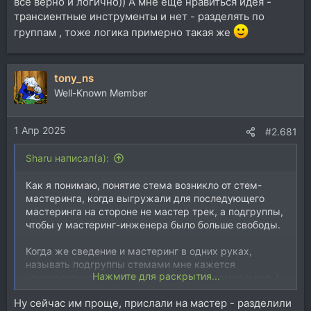
все верно и логично)) А мне еще нравиться идея -
трансиентные инструменты и нет - разделять по
группам , тоже логика примерно такая же
tony_ns
Well-Known Member
1 Апр 2025
#2.681
Sharu написал(а):
Как я понимаю, понятие стема возникло от стем-
мастеринга, когда выгружали для последующего
мастеринга на стороне не мастер трек, а подгруппы,
чтобы у мастеринг-инженера было больше свободы.
Когда же сведение и мастеринг в одних руках,
называть подгруппы стемами мне кажется
Нажмите для раскрытия...
некорректным (хотя по сути это то же самое и есть).
Ну сейчас им проще, прислали на мастер - разделили