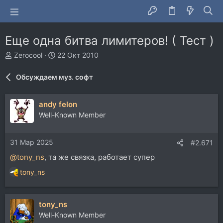
Еще одна битва лимитеров! ( Тест )
А
Д
Zerocool
22 Окт 2010
в
а
т
т
Обсуждаем муз. софт
о
а
р
н
т
а
andy felon
е
ч
Well-Known Member
м
а
ы
л
а
31 Мар 2025
#2.671
@tony_ns
, та же связка, работает супер
tony_ns
Р
е
а
tony_ns
к
ц
Well-Known Member