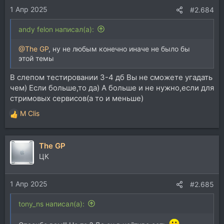
1 Апр 2025
#2.684
andy felon написал(а):
@The GP
, ну не любым конечно иначе не было бы
этой темы
В слепом тестировании 3-4 дб Вы не сможете угадать
чем) Если больше,то да) А больше и не нужно,если для
стримовых сервисов(а то и меньше)
M Clis
Р
е
а
The GP
к
ц
ЦК
и
и
1 Апр 2025
:
#2.685
tony_ns написал(а):