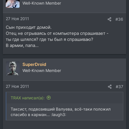
ц
Well-Known Member
и
и
27 Ноя 2011
:
#36
Сын приходит домой.
Отец не отрываясь от компьютера спрашивает -
ты где шлялся? где ты был я спрашиваю?
В армии, папа...
SuperDroid
Well-Known Member
27 Ноя 2011
#37
TRAX написал(а):
Таксист, подвозивший Валуева, всё-таки положил
спасибо в карман... :laugh3: