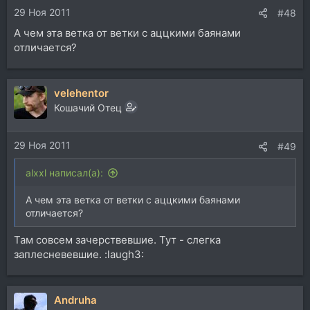
29 Ноя 2011
#48
А чем эта ветка от ветки с аццкими баянами
отличается?
velehentor
Кошачий Отец
29 Ноя 2011
#49
alxxl написал(а):
А чем эта ветка от ветки с аццкими баянами
отличается?
Там совсем зачерствевшие. Тут - слегка
заплесневевшие. :laugh3:
Andruha