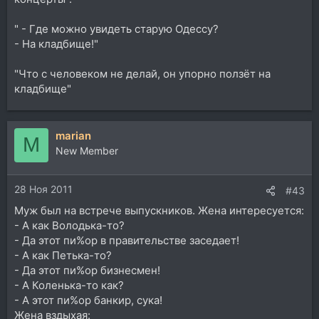
" - Где можно увидеть старую Одессу?
- На кладбище!"
"Что с человеком не делай, он упорно ползёт на
кладбище"
marian
M
New Member
28 Ноя 2011
#43
Муж был на встрече выпускников. Жена интересуется:
- А как Володька-то?
- Да этот пи%ор в правительстве заседает!
- А как Петька-то?
- Да этот пи%ор бизнесмен!
- А Коленька-то как?
- А этот пи%ор банкир, сука!
Жена вздыхая: