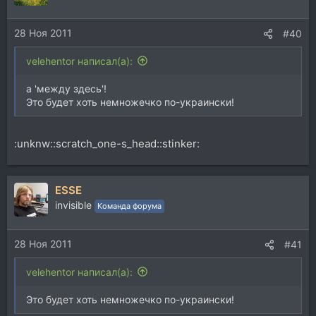
28 Ноя 2011
#40
velehentor написал(а):
а 'между здесь'!
Это будет хоть немножечко по-украински!
:unknw::scratch_one-s_head::stinker:
ESSE
invisible
Команда форума
28 Ноя 2011
#41
velehentor написал(а):
Это будет хоть немножечко по-украински!