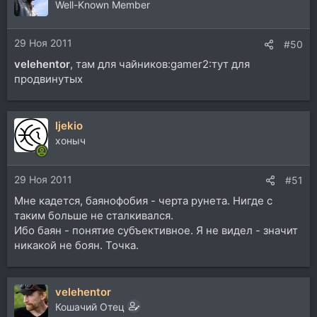
Well-Known Member
29 Ноя 2011
#50
velehentor
, там для чайников:gamer2:тут для
продвинутых
ljekio
хоныч
29 Ноя 2011
#51
Мне кадется, баянофобия - черта рунета. Нигде с
таким больше не сталкивался.
Ибо баян - понятие субъективное. Я не видел - значит
никакой не боян. Точка.
velehentor
Кошачий Отец