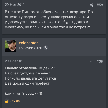
29 Ноя 2011
#58
В центре Питера ограблена частная квартира. По
отпечатку ладони преступника криминалистам
удалось установить, что жить он будет долго и
счастливо, но большой любви так и не встретит.
velehentor
Кошачий Отец
29 Ноя 2011
#59
Маньяк отравленные деньги
На счёт детдома перевёл
Погибло двадцать депутатов
Два мэра и один префект
(хочу тэг "перашки"!)
Leviss
Р
е