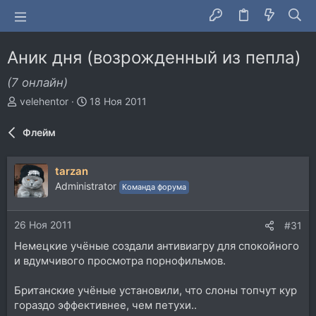
Аник дня (возрожденный из пепла)
(7 онлайн)
А
Д
velehentor
18 Ноя 2011
в
а
т
т
Флейм
о
а
р
н
т
а
tarzan
е
ч
Administrator
Команда форума
м
а
ы
л
а
26 Ноя 2011
#31
Немецкие учёные создали антивиагру для спокойного
и вдумчивого просмотра порнофильмов.
Британские учёные установили, что слоны топчут кур
гораздо эффективнее, чем петухи..