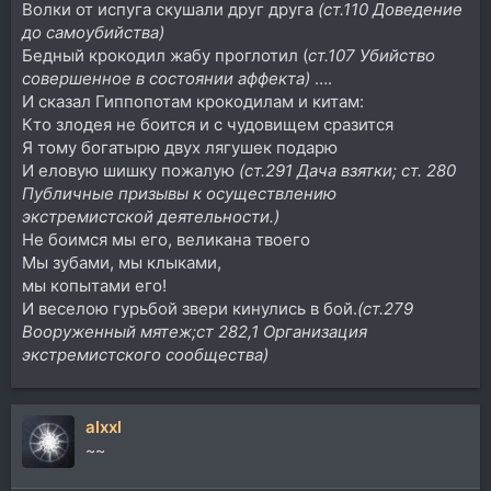
Волки от испуга скушали друг друга
(ст.110 Доведение
до самоубийства)
Бедный крокодил жабу проглотил (
ст.107 Убийство
совершенное в состоянии аффекта)
….
И сказал Гиппопотам крокодилам и китам:
Кто злодея не боится и с чудовищем сразится
Я тому богатырю двух лягушек подарю
И еловую шишку пожалую
(ст.291 Дача взятки; ст. 280
Публичные призывы к осуществлению
экстремистской деятельности.)
Не боимся мы его, великана твоего
Мы зубами, мы клыками,
мы копытами его!
И веселою гурьбой звери кинулись в бой.
(ст.279
Вооруженный мятеж;ст 282,1 Организация
экстремистского сообщества)
alxxl
~~