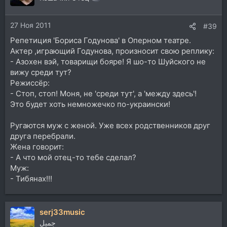
и
и
27 Ноя 2011
:
#39
Репетиция 'Бориса Годунова' в Оперном театре.
Актер ,играющий Годунова, произносит свою реплику:
- Азохен вэй, товарищи бояре! Я шо-то Шуйского не
вижу среди тут?
Режиссёр:
- Стоп, стоп! Моня, не 'среди тут', а 'между здесь'!
Это будет хоть немножечко по-украински!
Ругаются муж с женой. Уже всех родственников друг
друга перебрали.
Жена говорит:
- А что мой отец-то тебе сделал?
Муж:
- Тибянах!!!
serj33music
جميل