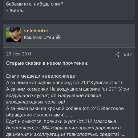
бабами кто-нибудь спит?
- Жена...
velehentor
Кошачий Отец
29 Ноя 2011
#47
Старые сказки в новом прочтении.
Ехали медведи на велосипеде
А за ними кот задом наперед (ст.213”Хулиганство”)
А за ним комарики На воздушном шарике
(ст.211 “Угон
воздушного судна”; ст. Нарушение правил
международных полетов)
А за ними раки на хромой собаке (ст. 245 Жестокое
обращение с животными) ……
Едут и смеются, пряники жуют
(ст.212 Массовые
беспорядки; ст.264 Нарушение правил дорожного
движения и эксплуатации транспортных средств)
…..