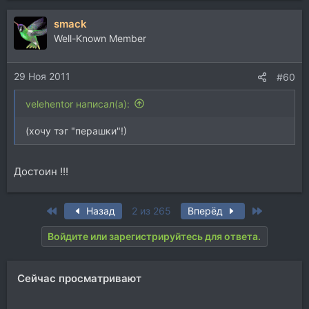
а
smack
к
ц
Well-Known Member
и
и
29 Ноя 2011
:
#60
velehentor написал(а):
(хочу тэг "перашки"!)
Достоин !!!
First
Last
Назад
2 из 265
Вперёд
Войдите или зарегистрируйтесь для ответа.
Сейчас просматривают