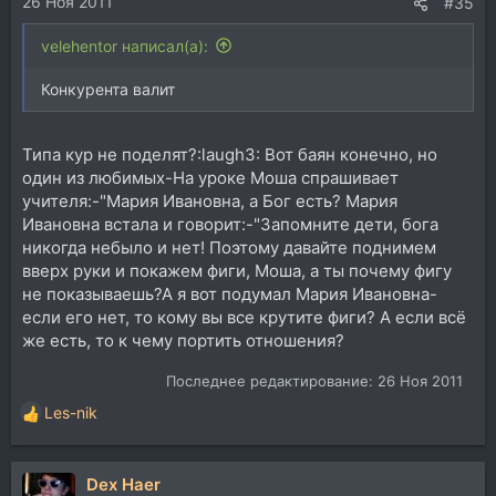
26 Ноя 2011
#35
velehentor написал(а):
Конкурента валит
Типа кур не поделят?:laugh3: Вот баян конечно, но
один из любимых-На уроке Моша спрашивает
учителя:-"Мария Ивановна, а Бог есть? Мария
Ивановна встала и говорит:-"Запомните дети, бога
никогда небыло и нет! Поэтому давайте поднимем
вверх руки и покажем фиги, Моша, а ты почему фигу
не показываешь?А я вот подумал Мария Ивановна-
если его нет, то кому вы все крутите фиги? А если всё
же есть, то к чему портить отношения?
Последнее редактирование:
26 Ноя 2011
Les-nik
Р
е
а
Dex Haer
к