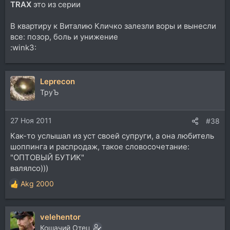
TRAX
это из серии
В квартиру к Виталию Кличко залезли воры и вынесли
все: позор, боль и унижение
:wink3:
Leprecon
ТруЪ
27 Ноя 2011
#38
Как-то услышал из уст своей супруги, а она любитель
шоппинга и распродаж, такое словосочетание:
"ОПТОВЫЙ БУТИК"
валялсо)))
Akg 2000
Р
е
а
velehentor
к
ц
Кошачий Отец