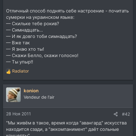
Отличный способ поднять себе настроение - почитать
сумерки на украинском языке:
— Скильке тебе рокив?
— Симнадцать…
— И як довго тоби симнадцать?
— Вже так
— Я знаю хто ты!
— Скажи Белло, скажи голосно!
— Ты упыр!!
Radiator
Р
е
а
konion
к
ц
Vendeur de l'air
и
и
28 Ноя 2011
:
#42
"Мы живём в такое, время когда "авангард" искусства
находится сзади, а "аккомпанимент" даёт сольные
концерты".