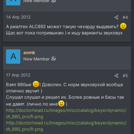
New Member
и
и
14 Апр 2012
:
#4
А риалтек ALC892 может такую чехарду выдавать?
Щас вот пока попривыкаю ) и ищу варианты звуковух
aomk
A
New Member
17 Апр 2012
#5
Взял 880ые
) Доволен. С норм звуковухой вообще
отлично звучит )
Слушал слушал и решил их. Более ровные и басы так
не давят. (лично по мне
)
http://doctorhead.ru/images/misc/catalog/beyerdynamic/
dt_880_pro/fr.png
http://doctorhead.ru/images/misc/catalog/beyerdynamic/
dt_990_pro/fr.png