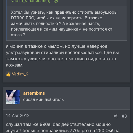
Vadim_K написал(а):
Хотел бы узнать, как правильно стирать амбушюры
DT990 PRO, чтобы их не испортить. В тазике
замачивать полностью ? А кожанная часть,
прилегающая к самим наушникам не портится от
этого ?
я мочил в тазике с мылом, но лучше наверное
ультразвуковой стиралкой воспользоваться. Где вы
там кожу увидели, оно же отчетливо видно что то
кожзам.
Vadim_K
Р
е
а
artembms
к
ц
сисадмин любитель
и
и
14 Авг 2012
:
#8
слушал там же 990е, бас действительно мощно
звучит! больше понравились 770е pro на 250 Ом! на