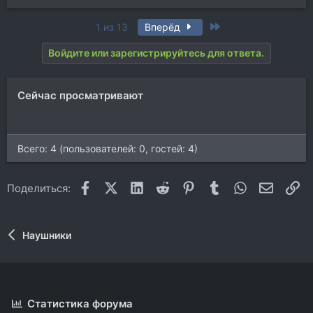
Last
1 из 13
Вперёд
Войдите или зарегистрируйтесь для ответа.
Сейчас просматривают
Всего: 4 (пользователей: 0, гостей: 4)
Facebook
X (Twitter)
LinkedIn
Reddit
Pinterest
Tumblr
WhatsApp
Электр
Сс
Поделиться:
Наушники
Статистика форума