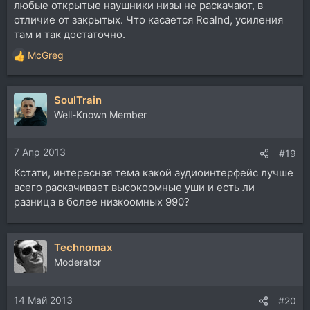
любые открытые наушники низы не раскачают, в
отличие от закрытых. Что касается Roalnd, усиления
там и так достаточно.
McGreg
Р
е
а
SoulTrain
к
ц
Well-Known Member
и
и
7 Апр 2013
:
#19
Кстати, интересная тема какой аудиоинтерфейс лучше
всего раскачивает высокоомные уши и есть ли
разница в более низкоомных 990?
Technomax
Moderator
14 Май 2013
#20