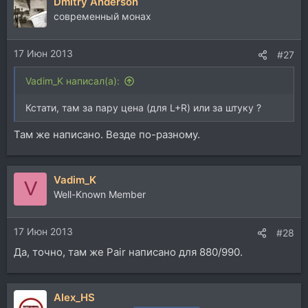
Dmitry Anderson
современный монах
17 Июн 2013
#27
Vadim_K написал(а):
Кстати, там за пару цена (для L+R) или за штуку ?
Там же написано. Везде по-разному.
Vadim_K
V
Well-Known Member
17 Июн 2013
#28
Да, точно, там же Pair написано для 880/990.
Alex_HS