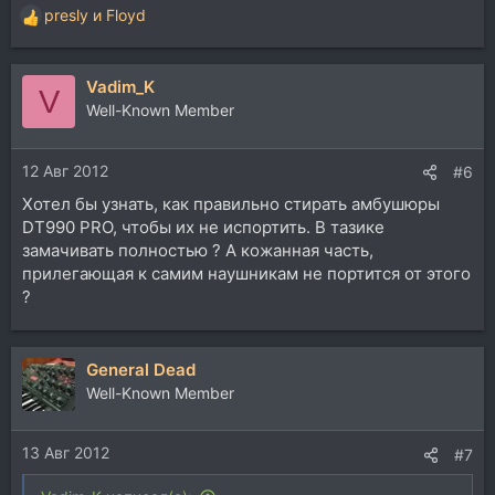
presly
и
Floyd
Р
е
а
Vadim_K
к
V
ц
Well-Known Member
и
и
12 Авг 2012
:
#6
Хотел бы узнать, как правильно стирать амбушюры
DT990 PRO, чтобы их не испортить. В тазике
замачивать полностью ? А кожанная часть,
прилегающая к самим наушникам не портится от этого
?
General Dead
Well-Known Member
13 Авг 2012
#7