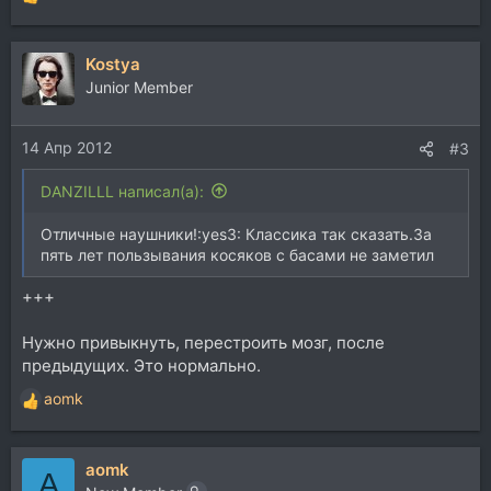
Р
е
а
Kostya
к
ц
Junior Member
и
и
14 Апр 2012
:
#3
DANZILLL написал(а):
Отличные наушники!:yes3: Классика так сказать.За
пять лет пользывания косяков с басами не заметил
+++
Нужно привыкнуть, перестроить мозг, после
предыдущих. Это нормально.
aomk
Р
е
а
aomk
к
A
ц