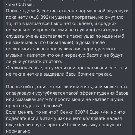
чем 600тые.
Пришел домой, соответственно нормальной звуковухи
пока нету (ALC 892) и уши не прогретые, но смутило
то, что в магазе все было четко, клево, и средних
нормально, и вроде басами не глушило(хотя недолго
слушать очень доставляет в таких ушах по идее и мб
не замечаешь что басы такие); а дома после
нескольких часов прослушивания периодческого
музыки - кажется что они черезчур басят и не будут
ли уши уставать от этого.
Сенхи классные, но у меня они проглатывали слегка и
не такие четкие выдавали басы бочки в треках.
Посоветуйте, плиз, стоит ли их менять, или может это
от звуковухи усугубляется такой эффект гудения басов
или смазывания? Что просто мощи не хватает и уши
просто гудят так басами?
Если менять, то на что? Сенхи 600?)) Еще +4к, но что
поделать если в этих ушах ничего колдовать нельзя
будет(если врут, а врут ли?) как и музыку послушать
нормально