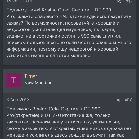
18 Фев 2013
#17
Подниму тему! Roalnd Quad-Capture + DT 990
Pro....как-то слабовато НЧ...кто-нибудь использует эту
связку? По возможности, посоветуйте хороший и
недорогой усилитель для наушников, т.к. карта,
видимо, не в состоянии осилить 990 сама...гуглил,
поиском пользовался...но если честно слишком много
информации, поэтому ищу недорогой и хороший
усилитель именно для этой модели...
Timyr
T
New Member
6 Апр 2013
#18
Пользуюсь Roalnd Octa-Capture + DT 990
Pro(открытые) и DT 770 Pro(такие же, только
закрытые). Аранжи пишу в открытых, ушам легче,
свожу в закрытых. У открытых ушей низов однозначно
меньше и усилитель здесь вряд ли выручит, так как