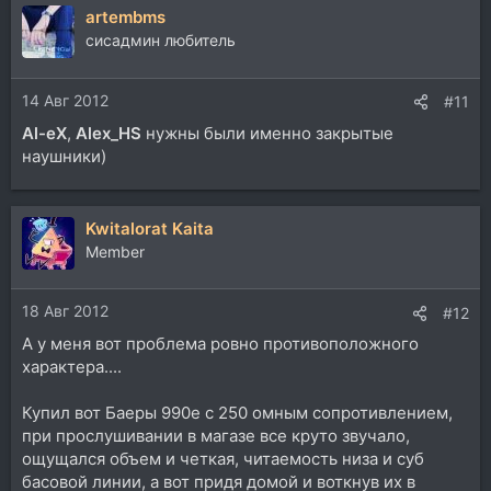
artembms
сисадмин любитель
14 Авг 2012
#11
Al-eX
,
Alex_HS
нужны были именно закрытые
наушники)
Kwitalorat Kaita
Member
18 Авг 2012
#12
А у меня вот проблема ровно противоположного
характера....
Купил вот Баеры 990е с 250 омным сопротивлением,
при прослушивании в магазе все круто звучало,
ощущался объем и четкая, читаемость низа и суб
басовой линии, а вот придя домой и воткнув их в