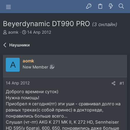
Beyerdynamic DT990 PRO
(3 онлайн)
А
Д
aomk
14 Апр 2012
в
а
т
т
Наушники
о
а
р
н
т
а
aomk
A
е
ч
New Member
м
а
ы
л
а
14 Апр 2012
#1
Доброго времени суток)
Нужна помощь!
Приобрел я сегодня(пт) эти уши - сравнивал долго на
разных треках(с собой принес) в докторхеде,
понравились больше всего...
Слушал (чт-пт) AKG K 271 MK II, K 272 HD, Sennheiser
HD 595(у брата), 600, 650, понравились даже больше