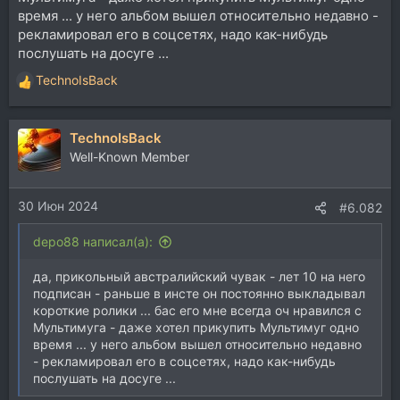
время ... у него альбом вышел относительно недавно -
рекламировал его в соцсетях, надо как-нибудь
послушать на досуге ...
TechnoIsBack
Р
е
а
TechnoIsBack
к
ц
Well-Known Member
и
и
30 Июн 2024
:
#6.082
depo88 написал(а):
да, прикольный австралийский чувак - лет 10 на него
подписан - раньше в инсте он постоянно выкладывал
короткие ролики ... бас его мне всегда оч нравился с
Мультимуга - даже хотел прикупить Мультимуг одно
время ... у него альбом вышел относительно недавно
- рекламировал его в соцсетях, надо как-нибудь
послушать на досуге ...