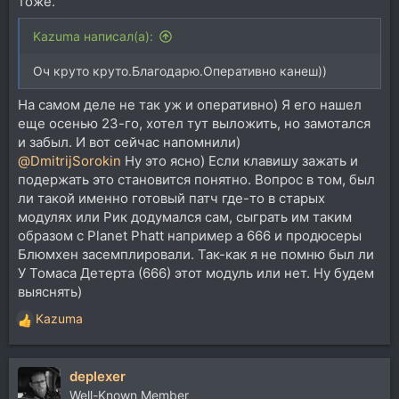
тоже.
Kazuma написал(а):
Оч круто круто.Благодарю.Оперативно канеш))
На самом деле не так уж и оперативно) Я его нашел
еще осенью 23-го, хотел тут выложить, но замотался
и забыл. И вот сейчас напомнили)
@DmitrijSorokin
Ну это ясно) Если клавишу зажать и
подержать это становится понятно. Вопрос в том, был
ли такой именно готовый патч где-то в старых
модулях или Рик додумался сам, сыграть им таким
образом с Planet Phatt например а 666 и продюсеры
Блюмхен засемплировали. Так-как я не помню был ли
У Томаса Детерта (666) этот модуль или нет. Ну будем
выяснять)
Kazuma
Р
е
а
deplexer
к
ц
Well-Known Member