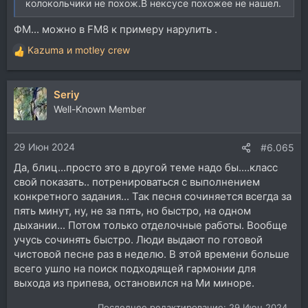
колокольчики не похож.В нексусе похожее не нашел.
ФМ... можно в FM8 к примеру нарулить .
Kazuma
и
motley crew
Р
е
а
Seriy
к
ц
Well-Known Member
и
и
29 Июн 2024
:
#6.065
Да, блиц...просто это в другой теме надо бы....класс
свой показать.. потренироваться с выполнением
конкретного задания... Так песня сочиняется всегда за
пять минут, ну, не за пять, но быстро, на одном
дыхании... Потом только отделочные работы. Вообще
учусь сочинять быстро. Люди выдают по готовой
чистовой песне раз в неделю. В этой времени больше
всего ушло на поиск подходящей гармонии для
выхода из припева, остановился на Ми миноре.
Последнее редактирование:
29 Июн 2024