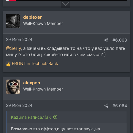
deplexer
Well-Known Member
29 Июн 2024
#6.063
@Seriy
, а зачем выкладывать то на что у вас ушло пять
минут? это блиц какой-то или в чем смысл? )
FRONT
и
TechnoIsBack
Р
е
а
alexpen
к
ц
Well-Known Member
и
и
29 Июн 2024
:
#6.064
Kazuma написал(а):
Возможно это оффтоп,ищу вот этот звук ,на