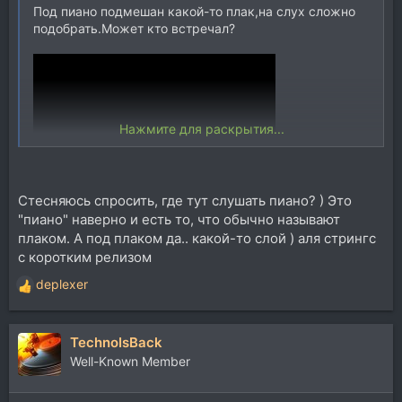
Под пиано подмешан какой-то плак,на слух сложно
подобрать.Может кто встречал?
Нажмите для раскрытия...
Стесняюсь спросить, где тут слушать пиано? ) Это
"пиано" наверно и есть то, что обычно называют
плаком. А под плаком да.. какой-то слой ) аля стрингс
с коротким релизом
deplexer
Р
е
а
TechnoIsBack
к
ц
Well-Known Member
и
и