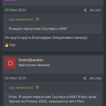
и
и
30 Июн 2024
:
#6.087
bsp написал(а):
Я нашел перкуссию Скутера и 666)
Оч круто круто.Благодарю.Оперативно канеш))
bsp
Р
е
а
DmitrijSorokin
к
D
ц
Well-Known Member
и
и
30 Июн 2024
:
#6.088
bsp написал(а):
Итак. Я нашел перкуссию Скутера и 666) Я был прав.
Звучек из Proteus 2000, называется патч Flexi.