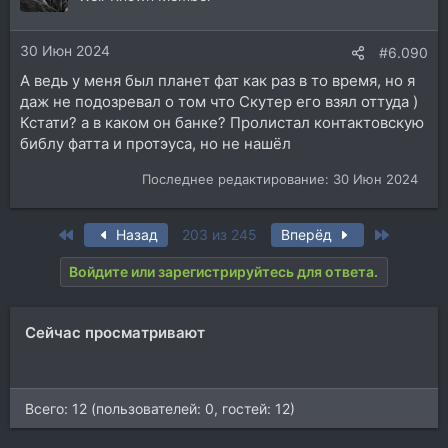
и
и
30 Июн 2024
:
#6.090
А ведь у меня был планет фат как раз в то время, но я
даж не подозревал о том что Скутер его взял оттуда )
Кстати? а в каком он банке? Пролистал контактовскую
библу фатта и протэуса, но не нашёл
Последнее редактирование:
30 Июн 2024
First
Last
Назад
203 из 245
Вперёд
Войдите или зарегистрируйтесь для ответа.
Сейчас просматривают
Всего: 12 (пользователей: 0, гостей: 12)