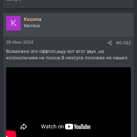
Kazuma
K
Member
29 Июн 2024
#6.062
Возможно это оффтоп,ищу вот этот звук ,на
колокольчики не похож.В нексусе похожее не нашел.