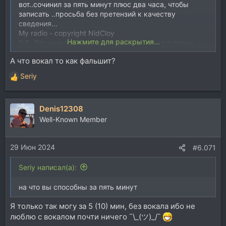
вот..сочинил за пять минут плюс два часа, чтобы
записать ..просьба без претензий к качеству
сведения...
My radio - copyright NidCloy
Нажмите для раскрытия...
P.S. Это я не в тот топик разместил, хотел в песни
евродэнс, ну, какая разница....
А что вокал то как фальшит?
Seriy
Р
е
а
Denis12308
к
ц
Well-Known Member
и
и
29 Июн 2024
:
#6.071
Seriy написал(а):
на что вы способны за пять минут
Я только так могу за 5 (10) мин, без вокала ибо не
люблю с вокалом почти ничего ¯\_(ツ)_/¯