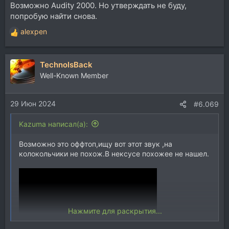
Возможно Audity 2000. Но утверждать не буду,
попробую найти снова.
alexpen
Р
е
а
TechnoIsBack
к
ц
Well-Known Member
и
и
29 Июн 2024
:
#6.069
Kazuma написал(а):
Возможно это оффтоп,ищу вот этот звук ,на
колокольчики не похож.В нексусе похожее не нашел.
Нажмите для раскрытия...