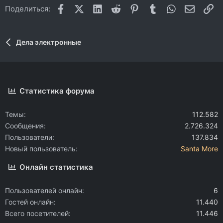
Facebook
X (Twitter)
LinkedIn
Reddit
Pinterest
Tumblr
WhatsApp
Электр
Сс
Поделиться:
Дела электронные
Статистика форума
Темы
112.582
Сообщения
2.726.324
Пользователи
137.834
Новый пользователь
Santa More
Онлайн статистика
Пользователей онлайн
6
Гостей онлайн
11.440
Всего посетителей
11.446