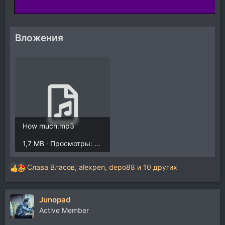
Вложения
How much.mp3
1,7 MB · Просмотры: 1.463
Слава Власов
,
alexpen
,
depo88
и 10 других
Р
е
а
Junopad
к
ц
Active Member
и