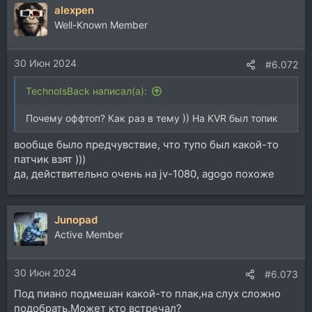
alexpen
к
ц
Well-Known Member
и
и
30 Июн 2024
:
#6.072
TechnoIsBack написал(а):
Почему оффтоп? Как раз в тему )) На KVR был топик
вообще было предчувствие, что тупо был какой-то
патчик взят )))
да, действительно очень на jv-1080, agogo похоже
Junopad
Active Member
30 Июн 2024
#6.073
Под пиано подмешан какой-то плак,на слух сложно
подобрать.Может кто встречал?