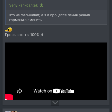
Seriy написал(а):
это не фальшивит, а я в процессе пения решил
гармонию сменить
Гресь, это ты 100% ))