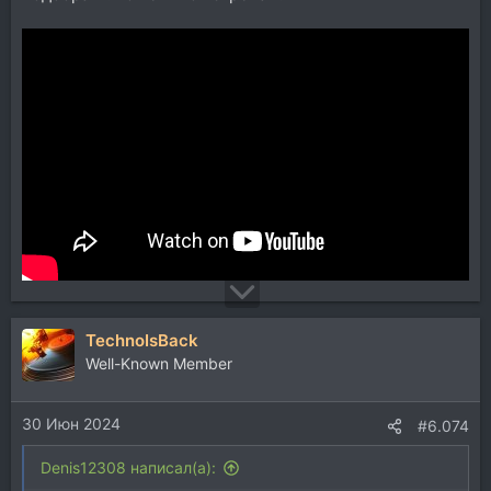
TechnoIsBack
Well-Known Member
30 Июн 2024
#6.074
Denis12308 написал(а):