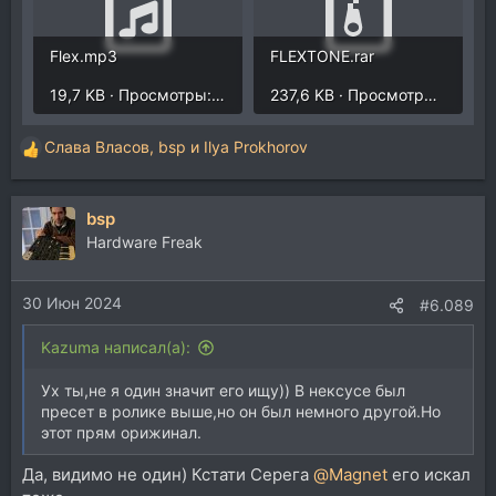
Flex.mp3
FLEXTONE.rar
19,7 KB · Просмотры: 545
237,6 KB · Просмотры: 183
Слава Власов
,
bsp
и
Ilya Prokhorov
Р
е
а
bsp
к
ц
Hardware Freak
и
и
30 Июн 2024
:
#6.089
Kazuma написал(а):
Ух ты,не я один значит его ищу)) В нексусе был
пресет в ролике выше,но он был немного другой.Но
этот прям орижинал.
Да, видимо не один) Кстати Серега
@Magnet
его искал