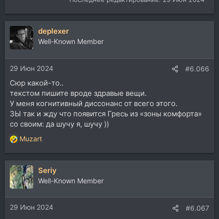
deplexer
Well-Known Member
29 Июн 2024
#6.066
Сюр какой-то..
текстом пишите вроде здравые вещи.
У меня когнитивный диссонанс от всего этого.
ЗЫ так и жду что появится Гресь из «зоны комфорта»
со своим: да шучу я, шучу ))
Muzart
Р
е
а
Seriy
к
ц
Well-Known Member
и
и
29 Июн 2024
:
#6.067