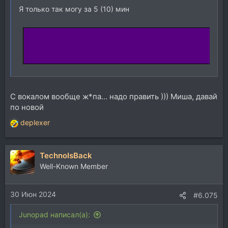
Я только так могу за 5 (10) мин
С вокалом вообще ж*па... надо править ))) Миша, давай
по новой
deplexer
Р
е
а
TechnoIsBack
к
ц
Well-Known Member
и
и
30 Июн 2024
:
#6.075
Junopad написал(а):