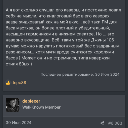
итд... остальное смотрите у него на канале )
А я вот сколько слушал его каверы, и постоянно ловил
себя на мысли, что аналоговый бас в его каверах
везде жидковатый как на мой вкус... всё таки FM для
баса мастхэв, он более плотный и убедительный,
насыщен гармониками в нижнем спектре. Но ... это
наверно вкусовщина. Всё-таки у той же Джуны 106
думаю можно нарулить плотняковый бас с задранным
резонансом... хотя муги вроде считаются королями
басов ) Может он и не стремился, типа издержки
стиля 80ых )
Последнее редактирование:
30 Июн 2024
depo88
Р
е
а
deplexer
к
ц
Well-Known Member
и
и
30 Июн 2024
:
#6.083