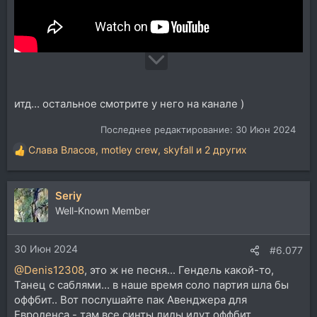
итд... остальное смотрите у него на канале )
Последнее редактирование:
30 Июн 2024
Слава Власов
,
motley crew
,
skyfall
и 2 других
Р
е
а
Seriy
к
ц
Well-Known Member
и
и
30 Июн 2024
:
#6.077
@Denis12308
, это ж не песня... Гендель какой-то,
Танец с саблями... в наше время соло партия шла бы
оффбит.. Вот послушайте пак Авенджера для
Евроденса - там все синты лиды идут оффбит.