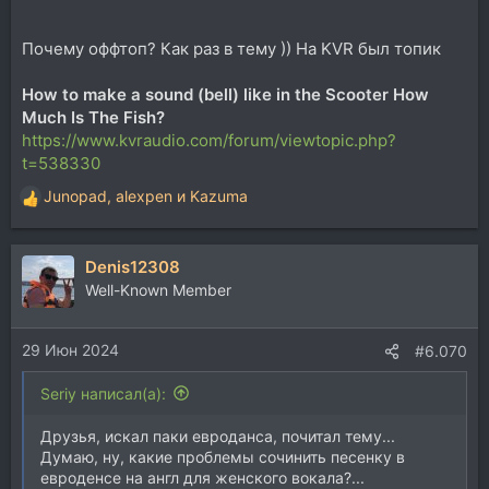
Почему оффтоп? Как раз в тему )) На KVR был топик
How to make a sound (bell) like in the Scooter How
Much Is The Fish?
https://www.kvraudio.com/forum/viewtopic.php?
t=538330
Junopad
,
alexpen
и
Kazuma
Р
е
а
Denis12308
к
ц
Well-Known Member
и
и
29 Июн 2024
:
#6.070
Seriy написал(а):
Друзья, искал паки евроданса, почитал тему...
Думаю, ну, какие проблемы сочинить песенку в
евроденсе на англ для женского вокала?...