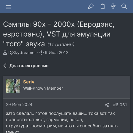
Сэмплы 90х - 2000х (Евродэнс,
евротранс), VST для эмуляции
"того" звука
(11 онлайн)
А
Д
DjSkydreamer
9 Июл 2012
в
а
т
т
Дела электронные
о
а
р
н
т
а
Seriy
е
ч
Well-Known Member
м
а
ы
л
а
29 Июн 2024
#6.061
зато сделал.. готов послушать ваши... тока вот так
полностью..текст, гармония, вокал,
структура...посмотрим, на что вы способны за пять
минут.