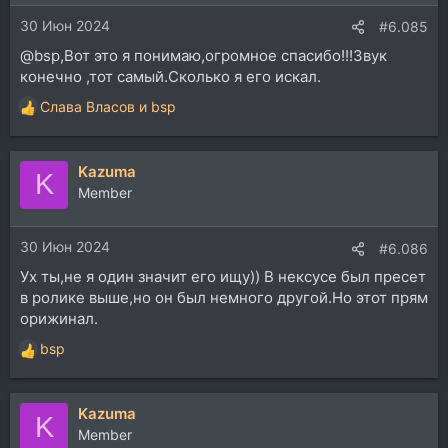
и
30 Июн 2024
:
#6.085
@bsp,Вот это я понимаю,огромное спасибо!!!Звук
конечно ,тот самый.Сколько я его искал.
Слава Власов
и
bsp
Р
е
а
Kazuma
к
K
ц
Member
и
и
30 Июн 2024
:
#6.086
Ух ты,не я один значит его ищу)) В нексусе был пресет
в ролике выше,но он был немного другой.Но этот прям
орижинал.
bsp
Р
е
а
Kazuma
к
K
ц
Member