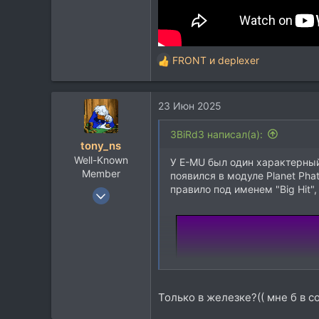
FRONT
и
deplexer
Р
е
а
23 Июн 2025
к
ц
и
3BiRd3 написал(а):
tony_ns
и
Well-Known
:
У E-MU был один характерный
Member
появился в модуле Planet Ph
правило под именем "Big Hit", 
10 Мар 2004
4.374
1.289
113
42
Moscow (Rus)
Только в железке?(( мне б в с