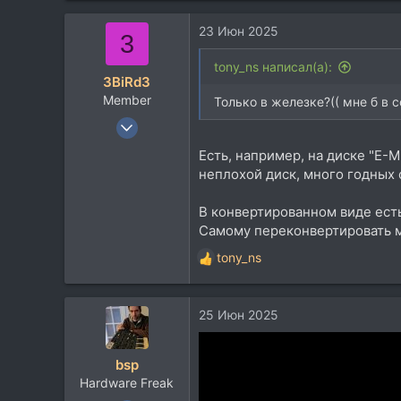
23 Июн 2025
3
tony_ns написал(а):
3BiRd3
Member
Только в железке?(( мне б в с
17 Мар 2014
28
Есть, например, на диске "E-M
32
неплохой диск, много годных 
13
В конвертированном виде ест
Moscow
Самому переконвертировать 
tony_ns
Р
е
а
25 Июн 2025
к
ц
и
bsp
и
Hardware Freak
: