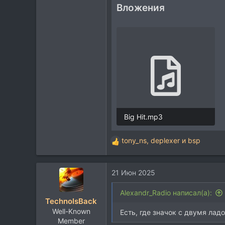
Вложения
Big Hit.mp3
16,3 KB
tony_ns
,
deplexer
и
bsp
Р
е
а
21 Июн 2025
к
ц
и
Alexandr_Radio написал(а):
TechnoIsBack
и
Well-Known
:
Есть, где значок с двумя лад
Member