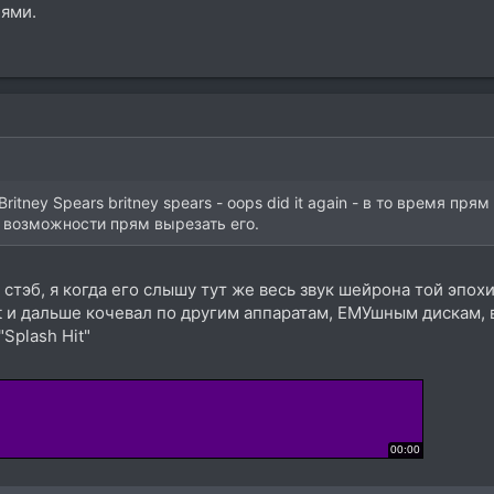
нями.
ritney Spears britney spears - oops did it again - в то время пр
 возможности прям вырезать его.
стэб, я когда его слышу тут же весь звук шейрона той эпох
tt и дальше кочевал по другим аппаратам, ЕМУшным дискам, 
"Splash Hit"