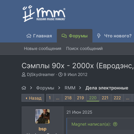
Главная
Форумы
Что нового?
Новые сообщения
Поиск сообщений
Сэмплы 90х - 2000х (Евродэнс,
А
Д
DjSkydreamer
9 Июл 2012
в
а
т
т
Форумы
RMM
Дела электронные
о
а
р
н
1
…
218
219
220
221
222
…
Назад
т
а
е
ч
21 Июн 2025
м
а
ы
л
Magnet написал(а):
а
bsp