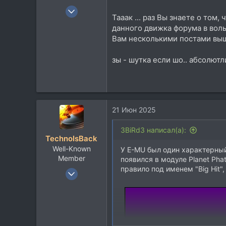
5 Сен 2012
Тааак ... раз Вы знаете о том
3.281
данного движка форума в воль
2.165
Вам несколькими постами выше 
113
зы - шутка если шо.. абсолютли
21 Июн 2025
3BiRd3 написал(а):
TechnoIsBack
Well-Known
У E-MU был один характерный
Member
появился в модуле Planet Ph
правило под именем "Big Hit", 
5 Сен 2012
3.281
2.165
113