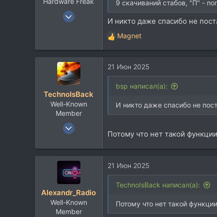
Hardware Freak
9 скачиваний стабов, "П" - по
8 Июл 2006
И никто даже спасибо не поста
2.179
Magnet
3.099
Р
е
113
а
Kiev
21 Июн 2025
к
www.facebook.com
ц
и
bsp написал(а):
TechnoIsBack
и
Well-Known
:
И никто даже спасибо не пост
Member
5 Сен 2012
Потому что нет такой функции ))
3.281
2.165
113
21 Июн 2025
TechnoIsBack написал(а):
Alexandr_Radio
Well-Known
Потому что нет такой функции )
Member