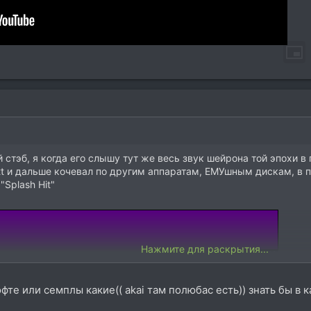
 стэб, я когда его слышу тут же весь звук шейрона той эпохи в
att и дальше кочевал по другим аппаратам, ЕМУшным дискам, в 
"Splash Hit"
Нажмите для раскрытия...
офте или семплы какие(( akai там полюбас есть)) знать бы в к