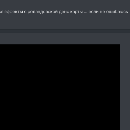
я эффекты с роландовской денс карты ... если не ошибаюсь