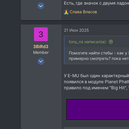
Есть, где значок с двумя ладо
18 Авг 2020
1.179
Слава Власов
Р
288
е
а
83
21 Июн 2025
к
3
33
ц
и
tony_ns написал(а):
3BiRd3
и
Member
:
Помогите найти стебы - как у B
примерно смотреть? пока нет
17 Мар 2014
28
32
У E-MU был один характерный 
появился в модуле Planet Pha
13
правило под именем "Big Hit", 
Moscow