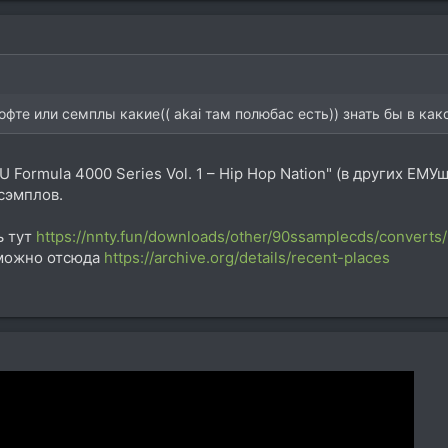
офте или семплы какие(( akai там полюбас есть)) знать бы в как
U Formula 4000 Series Vol. 1 – Hip Hop Nation" (в других ЕМУ
сэмплов.
ь тут
https://nnty.fun/downloads/other/90ssamplecds/converts/
можно отсюда
https://archive.org/details/recent-places