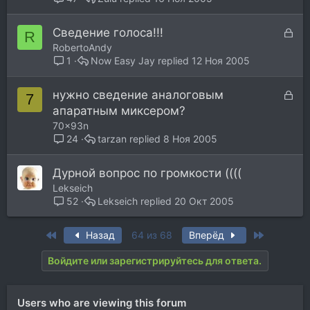
З
Сведение голоса!!!
R
а
RobertoAndy
к
Now Easy Jay
12 Ноя 2005
1
р
ы
З
нужно сведение аналоговым
7
т
а
апаратным миксером?
а
к
70x93n
р
tarzan
8 Ноя 2005
24
ы
т
Дурной вопрос по громкости ((((
а
Lekseich
Lekseich
20 Окт 2005
52
First
Last
Назад
64 из 68
Вперёд
Войдите или зарегистрируйтесь для ответа.
Users who are viewing this forum