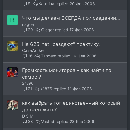
Katerina
20 Фев 2006
9
Что мы делаем ВСЕГДА при сведении...
R
riagoa
Oleger
17 Фев 2006
39
На 625-net "раздают" практику.
CakeWorker
Tandem
16 Фев 2006
26
Громкость мониторов - как найти то
самое ?
24/96
k1876
11 Фев 2006
21
как выбрать тот единственный который
должен жить?
D S M
Vasfed
28 Янв 2006
38