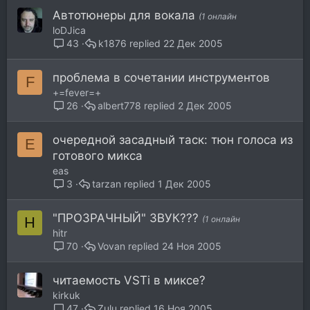
Автотюнеры для вокала
(1 онлайн
loDJica
k1876
22 Дек 2005
43
проблема в сочетании инструментов
F
+=fever=+
albert778
2 Дек 2005
26
очередной засадный таск: тюн голоса из
E
готового микса
eas
tarzan
1 Дек 2005
3
"ПРОЗРАЧНЫЙ" ЗВУК???
H
(1 онлайн
hitr
Vovan
24 Ноя 2005
70
читаемость VSTi в миксе?
kirkuk
Zulu
16 Ноя 2005
47