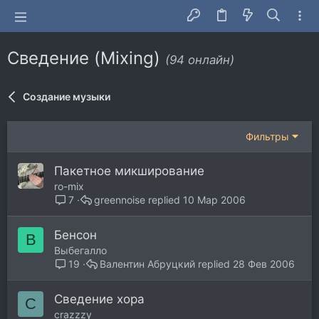
Сведение (Mixing)
(94 онлайн)
Создание музыки
Фильтры
Пакетное микширование
ro-mix
greennoise
10 Мар 2006
7
Бенсон
В
Выбегалло
Валентин Абруцкий
28 Фев 2006
19
Сведение хора
C
crazzzy