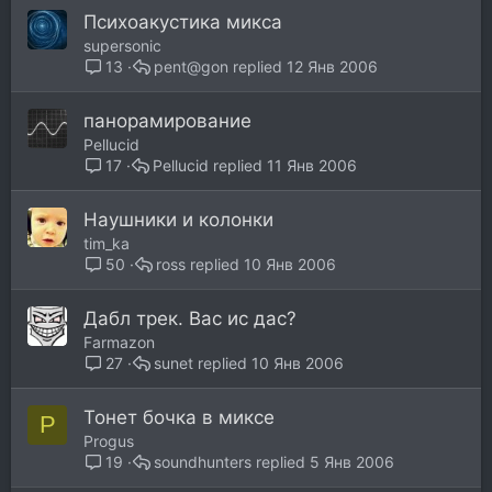
Психоакустика микса
supersonic
pent@gon
12 Янв 2006
13
панорамирование
Pellucid
Pellucid
11 Янв 2006
17
Наушники и колонки
tim_ka
ross
10 Янв 2006
50
Дабл трек. Вас ис дас?
Farmazon
sunet
10 Янв 2006
27
Тонет бочка в миксе
P
Progus
soundhunters
5 Янв 2006
19