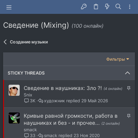
Сведение (Mixing)
(100 онлайн)
Создание музыки
Фильтры
STICKY THREADS
З
Сведение в наушниках: Зло ?!
(4 онлайн)
а
Snix
к
художник
29 Май 2026
3K
р
е
З
Кривые равной громкости, работа в
п
а
наушниках и без - и прочее...
(2 онлайн)
л
к
smack
е
р
smack
23 Ноя 2020
33