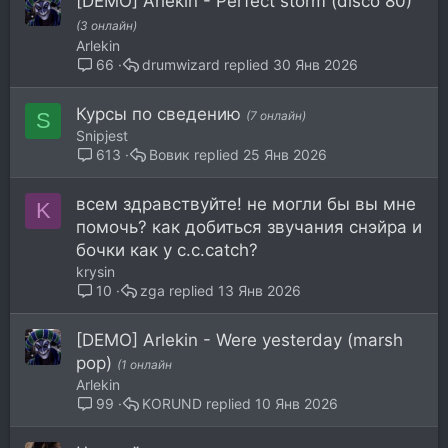
[DEMO] Arlekin - Perfect storm (disco 80)
(3 онлайн)
Arlekin
drumwizard
30 Янв 2026
66
Курсы по сведению
S
(7 онлайн)
Snipjest
Вовик
25 Янв 2026
613
всем здравствуйте! не могли бы вы мне
K
помочь? как добиться звучания снэйра и
бочки как у c.c.catch?
krysin
zga
13 Янв 2026
10
[DEMO] Arlekin - Were yesterday (marsh
pop)
(1 онлайн
Arlekin
KORUND
10 Янв 2026
99