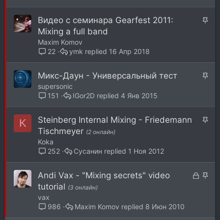
н
е
о
п
З
Видео с семинара Gearfest 2011:
л
а
Mixing a full band
е
к
Maxim Komov
н
р
ymk
16 Апр 2018
22
о
е
п
З
Микс-Даун - Универсальный тест
л
а
supersonic
е
к
IGor2D
4 Янв 2015
151
н
р
о
е
З
Steinberg Internal Mixing - Friedemann
K
п
а
Tischmeyer
(2 онлайн)
л
к
Koka
е
р
Сусанин
1 Ноя 2012
252
н
е
о
п
З
З
Andi Vax - "Mixing secrets" video
л
а
а
tutorial
(3 онлайн)
е
к
к
vax
н
р
р
Maxim Komov
8 Июн 2010
986
о
ы
е