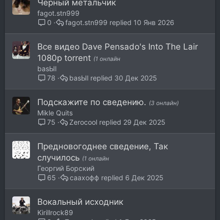
Черный метальчик
fagot.stn999
fagot.stn999
10 Янв 2026
0
Все видео Dave Pensado's Into The Lair
1080p torrent
(1 онлайн
basЫl
basЫl
30 Дек 2025
78
Подскажите по сведению.
(3 онлайн)
Mikle Quits
Zerocool
29 Дек 2025
75
Предновогоднее сведение, Так
случилось
(1 онлайн
Георгий Борский
саахофф
6 Дек 2025
65
Вокальный исходник
Kirillrock89