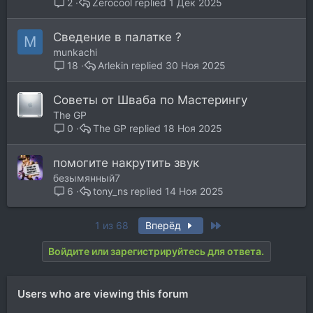
Zerocool
1 Дек 2025
2
Сведение в палатке ?
M
munkachi
Arlekin
30 Ноя 2025
18
Советы от Шваба по Мастерингу
The GP
The GP
18 Ноя 2025
0
помогите накрутить звук
безымянный7
tony_ns
14 Ноя 2025
6
Last
1 из 68
Вперёд
Войдите или зарегистрируйтесь для ответа.
Users who are viewing this forum