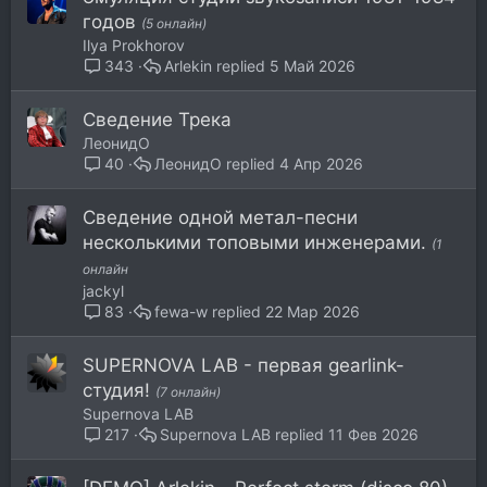
годов
(5 онлайн)
Ilya Prokhorov
Arlekin
5 Май 2026
343
Сведение Трека
ЛеонидО
ЛеонидО
4 Апр 2026
40
Сведение одной метал-песни
несколькими топовыми инженерами.
(1
онлайн
jackyl
fewa-w
22 Мар 2026
83
SUPERNOVA LAB - первая gearlink-
студия!
(7 онлайн)
Supernova LAB
Supernova LAB
11 Фев 2026
217