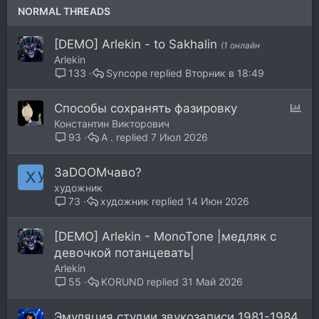
т
п
NORMAL THREADS
а
л
е
[DEMO] Arlekin - to Sakhalin
(1 онлайн
н
Arlekin
о
Syncope
Вторник в 18:49
133
О
Способы сохранять фазировку
п
Константин Викторович
р
A .
7 Июл 2026
93
о
с
ЗаDOOMчаво?
художник
художник
14 Июн 2026
73
[DEMO] Arlekin - MonoTone |медляк с
девочкой потанцевать|
Arlekin
KORUND
31 Май 2026
55
Эмуляция студии звукозаписи 1981-1984