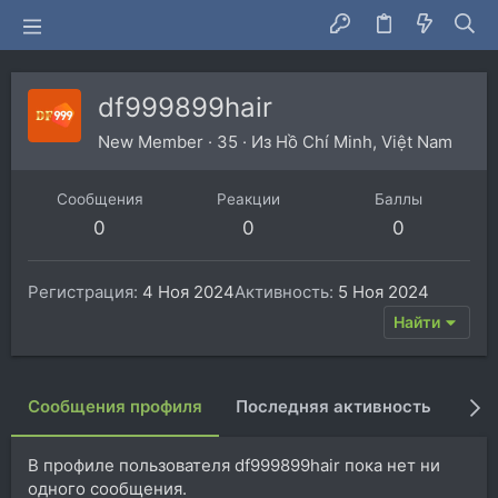
df999899hair
New Member
·
35
·
Из
Hồ Chí Minh, Việt Nam
Сообщения
Реакции
Баллы
0
0
0
Регистрация
4 Ноя 2024
Активность
5 Ноя 2024
Найти
Сообщения профиля
Последняя активность
Пуб
В профиле пользователя df999899hair пока нет ни
одного сообщения.